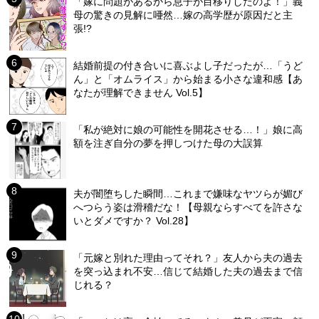
「嫁に問題があるから息子が目移りしたのよ！」義
母の驚きの見解に唖然…嫁の高学歴が原因だと主
張!?
結婚前提の付き合いに喜ぶよし子だったが…「うど
ん」と「オムライス」から始まる小さな違和感【あ
なたが理解できません Vol.5】
「私が絶対に娘の可能性を開花させる…！」娘に高
額を注ぎ自分の夢を押しつけた母の大誤算
夫が闇堕ちした瞬間…これまで嫌味なヤツらが媚び
へつらう姿は滑稽だな！【母親ならすべてを許さな
いとダメですか？ Vol.28】
「元嫁と別れた理由ってそれ？」友人から夫の過去
を突っ込まれ不安…信じて結婚した夫の過去まで信
じれる？