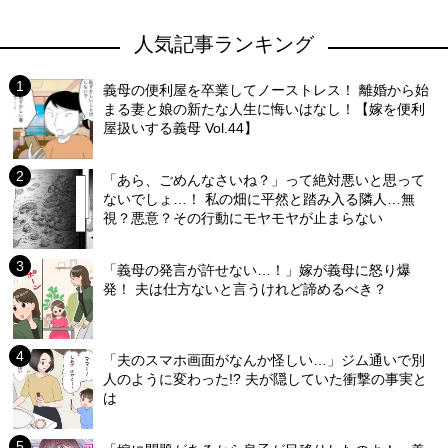
人気記事ランキング
義母の便利屋を卒業してノーストレス！ 離婚から始
まる妻と娘の新たな人生に悔いはなし！【嫁を便利
屋扱いする義母 Vol.44】
「あら、ごめんなさいね？」って絶対悪いと思って
ないでしょ…！ 私の畑に平然と踏み入る隣人…無
視？悪意？その行動にモヤモヤが止まらない
「義母の発言が許せない…！」嫁が義母に怒り爆
発！ 夫は仕方ないと言うけれど諦めるべき？
「夫のスマホ画面がなんか怪しい…」ジム通いで別
人のように変わった!? 夫が隠していた衝撃の事実と
は