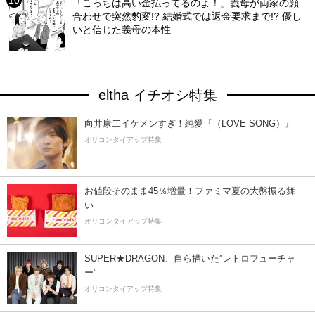
「こっちは高い金払ってるのよ！」義母が両家の顔
合わせで突然豹変!? 結婚式では返金要求まで!? 優し
いと信じた義母の本性
eltha イチオシ特集
向井康二イケメンすぎ！純愛『（LOVE SONG）』
オリコンタイアップ特集
お値段そのまま45％増量！ファミマ夏の大盤振る舞
い
オリコンタイアップ特集
SUPER★DRAGON、自ら描いた”レトロフューチャ
ー”
オリコンタイアップ特集