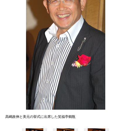
高嶋政伸と美元の挙式に出席した笑福亭鶴瓶