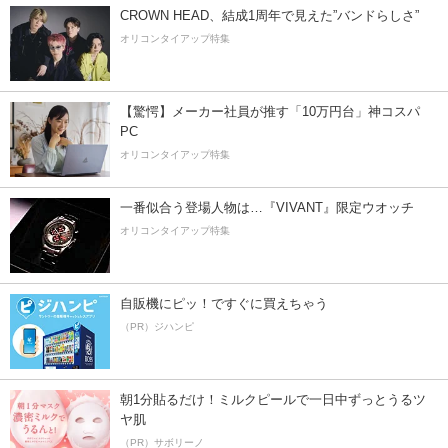
CROWN HEAD、結成1周年で見えた”バンドらしさ”
オリコンタイアップ特集
【驚愕】メーカー社員が推す「10万円台」神コスパ
PC
オリコンタイアップ特集
一番似合う登場人物は…『VIVANT』限定ウオッチ
オリコンタイアップ特集
自販機にピッ！ですぐに買えちゃう
（PR）ジハンピ
朝1分貼るだけ！ミルクピールで一日中ずっとうるツ
ヤ肌
（PR）サボリーノ