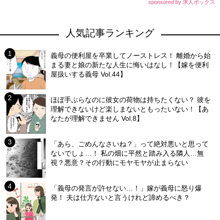
sponsored by 求人ボックス
人気記事ランキング
義母の便利屋を卒業してノーストレス！ 離婚から始
まる妻と娘の新たな人生に悔いはなし！【嫁を便利
屋扱いする義母 Vol.44】
ほぼ手ぶらなのに彼女の荷物は持ちたくない？ 彼を
理解できないけど楽しまないともったいない！【あ
なたが理解できません Vol.8】
「あら、ごめんなさいね？」って絶対悪いと思って
ないでしょ…！ 私の畑に平然と踏み入る隣人…無
視？悪意？その行動にモヤモヤが止まらない
「義母の発言が許せない…！」嫁が義母に怒り爆
発！ 夫は仕方ないと言うけれど諦めるべき？