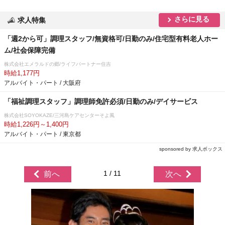
さらに見る
求人特集
「週2から可」調理スタッフ/無資格可/日勤のみ/住宅型有料老人ホー
ム/社会保障完備
株式会社エメラルドの郷/ライフパートナー住吉
時給1,177円
アルバイト・パート / 大阪府
「福祉調理スタッフ」調理師免許必須/日勤のみ/デイサービス
株式会社SOYOKAZE/三河島ケアセンターそよ風
時給1,226円～1,400円
アルバイト・パート / 東京都
sponsored by 求人ボックス
1 / 11
前へ
次へ