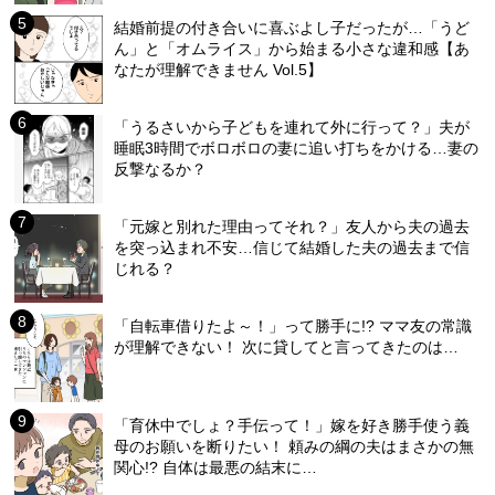
結婚前提の付き合いに喜ぶよし子だったが…「うど
ん」と「オムライス」から始まる小さな違和感【あ
なたが理解できません Vol.5】
「うるさいから子どもを連れて外に行って？」夫が
睡眠3時間でボロボロの妻に追い打ちをかける…妻の
反撃なるか？
「元嫁と別れた理由ってそれ？」友人から夫の過去
を突っ込まれ不安…信じて結婚した夫の過去まで信
じれる？
「自転車借りたよ～！」って勝手に!? ママ友の常識
が理解できない！ 次に貸してと言ってきたのは…
「育休中でしょ？手伝って！」嫁を好き勝手使う義
母のお願いを断りたい！ 頼みの綱の夫はまさかの無
関心!? 自体は最悪の結末に…