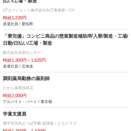
払い/工場・製造
UTエージェント株式会社AGT東海第一CU
時給1,230円
派遣社員 / 愛知県
「寮完備」コンビニ商品の惣菜製造補助/即入寮/製造・工場/
日勤/日払い/工場・製造
株式会社京栄センター
時給1,300円～1,625円
派遣社員 / 北海道
調剤薬局勤務の薬剤師
たから薬局浅草店
時給2,000円
アルバイト・パート / 東京都
学童支援員
豊中市庄内よつば学園 放課後こどもクラブ
時給1,250円～1,420円