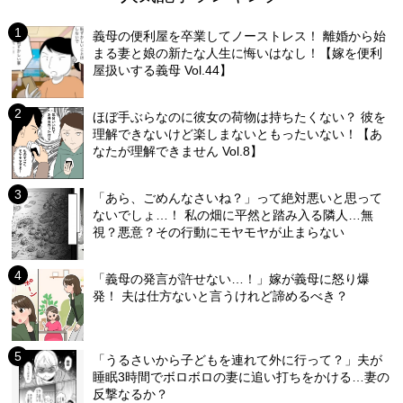
義母の便利屋を卒業してノーストレス！ 離婚から始
まる妻と娘の新たな人生に悔いはなし！【嫁を便利
屋扱いする義母 Vol.44】
ほぼ手ぶらなのに彼女の荷物は持ちたくない？ 彼を
理解できないけど楽しまないともったいない！【あ
なたが理解できません Vol.8】
「あら、ごめんなさいね？」って絶対悪いと思って
ないでしょ…！ 私の畑に平然と踏み入る隣人…無
視？悪意？その行動にモヤモヤが止まらない
「義母の発言が許せない…！」嫁が義母に怒り爆
発！ 夫は仕方ないと言うけれど諦めるべき？
「うるさいから子どもを連れて外に行って？」夫が
睡眠3時間でボロボロの妻に追い打ちをかける…妻の
反撃なるか？