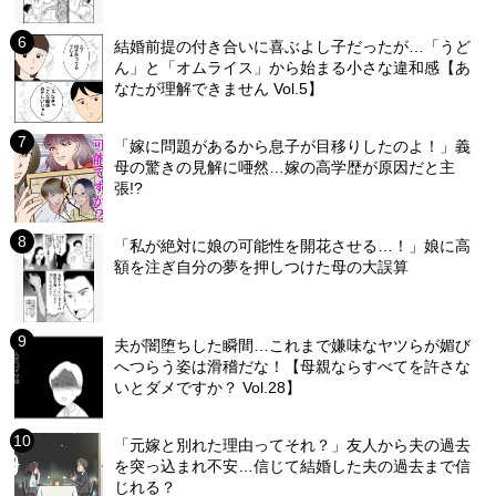
結婚前提の付き合いに喜ぶよし子だったが…「うど
ん」と「オムライス」から始まる小さな違和感【あ
なたが理解できません Vol.5】
「嫁に問題があるから息子が目移りしたのよ！」義
母の驚きの見解に唖然…嫁の高学歴が原因だと主
張!?
「私が絶対に娘の可能性を開花させる…！」娘に高
額を注ぎ自分の夢を押しつけた母の大誤算
夫が闇堕ちした瞬間…これまで嫌味なヤツらが媚び
へつらう姿は滑稽だな！【母親ならすべてを許さな
いとダメですか？ Vol.28】
「元嫁と別れた理由ってそれ？」友人から夫の過去
を突っ込まれ不安…信じて結婚した夫の過去まで信
じれる？