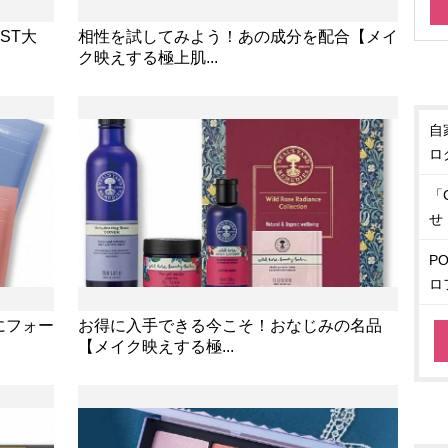
ST大
相性を試してみよう！あの成分を配合【メイ
ク映えする極上肌...
自
ロ
「
せ
P
ロ
にフォー
お得に入手できる今こそ！おなじみの名品
【メイク映えする極...