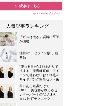
続きはこちら
sponsored by 求人ボックス
人気記事ランキング
「ピルは太る」誤解に医師
が回答
注目の“アゼライン酸”、新
商品
“盛れる自分”は顔まわりで
決まる 美容師直伝！アイ
ロンで迷わないおくれ毛＆
サイドバング簡単セット術
家にある道具だけで
OK！ 美容師が教えるセ
ンターパートの”ふんわり
立ち上げ”テクニック