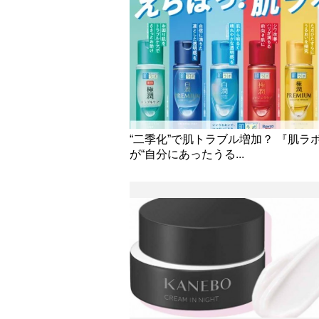
“二季化”で肌トラブル増加？ 『肌ラ
が“自分にあったうる...