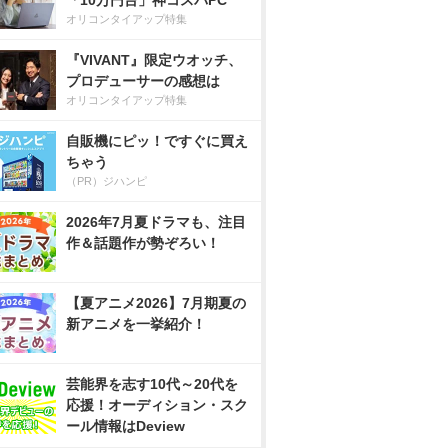
「10万円台」神コスパPC
オリコンタイアップ特集
『VIVANT』限定ウオッチ、
プロデューサーの感想は
オリコンタイアップ特集
自販機にピッ！ですぐに買え
ちゃう
（PR）ジハンピ
2026年7月夏ドラマも、注目
作＆話題作が勢ぞろい！
【夏アニメ2026】7月期夏の
新アニメを一挙紹介！
芸能界を志す10代～20代を
応援！オーディション・スク
ール情報はDeview