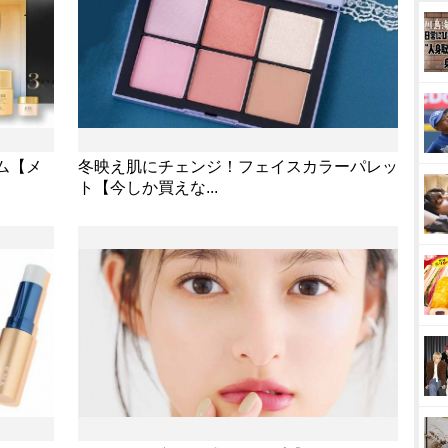
ム【メ
冬映え肌にチェンジ！フェイスカラーパレッ
ト【今しか買えな...