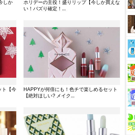
今しか
ホリデーの主役！盛りリップ【今しか買えな
い！バズり確定！...
ット【今
HAPPYが何倍にも！色チで楽しめるセット
【絶対ほしい? メイク...