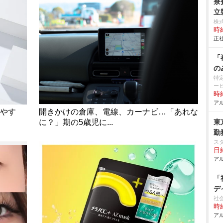
寮
立製
株
時給
正社
「
の
特
ー
時給
アル
いやす
開きかけの倉庫、電線、カーナビ…「あれな
に？」期の5歳児に...
東
勤
ス
日給
アル
「
デ
社
時給
アル