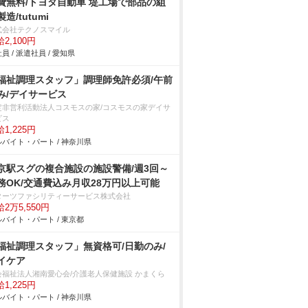
費無料/トヨタ自動車 堤工場で部品の組
造/tutumi
式会社テクノスマイル
2,100円
員 / 派遣社員 / 愛知県
福祉調理スタッフ」調理師免許必須/午前
み/デイサービス
定非営利活動法人コスモスの家/コスモスの家デイサ
ビス
1,225円
バイト・パート / 神奈川県
京駅スグの複合施設の施設警備/週3回～
務OK/交通費込み月収28万円以上可能
ターツファシリティーサービス株式会社
2万5,550円
バイト・パート / 東京都
福祉調理スタッフ」無資格可/日勤のみ/
イケア
会福祉法人湘南愛心会/介護老人保健施設 かまくら
1,225円
バイト・パート / 神奈川県