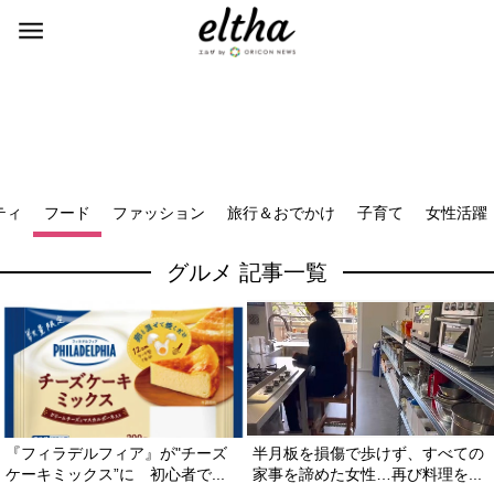
ティ
フード
ファッション
旅行＆おでかけ
子育て
女性活躍
グルメ 記事一覧
『フィラデルフィア』が"チーズ
半月板を損傷で歩けず、すべての
ケーキミックス”に 初心者で...
家事を諦めた女性…再び料理を...