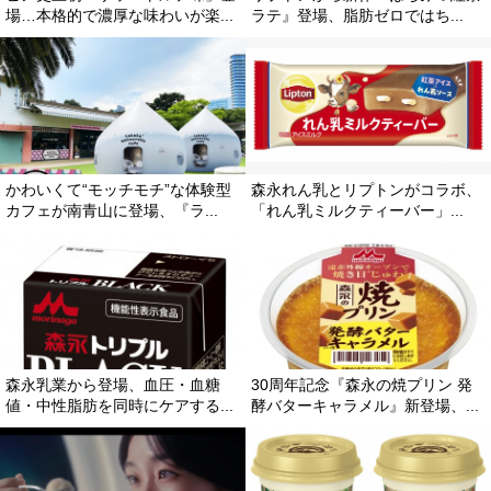
場…本格的で濃厚な味わいが楽...
ラテ』登場、脂肪ゼロではち...
かわいくて“モッチモチ”な体験型
森永れん乳とリプトンがコラボ、
カフェが南青山に登場、『ラ...
「れん乳ミルクティーバー」...
森永乳業から登場、血圧・血糖
30周年記念『森永の焼プリン 発
値・中性脂肪を同時にケアする...
酵バターキャラメル』新登場、...