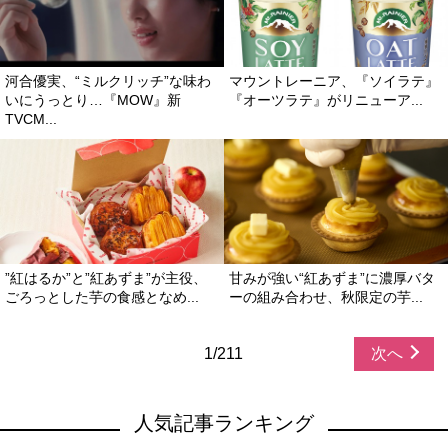
河合優実、“ミルクリッチ”な味わ
マウントレーニア、『ソイラテ』
いにうっとり…『MOW』新
『オーツラテ』がリニューア...
TVCM...
”紅はるか”と”紅あずま”が主役、
甘みが強い“紅あずま”に濃厚バタ
ごろっとした芋の食感となめ...
ーの組み合わせ、秋限定の芋...
1/211
次へ
人気記事ランキング