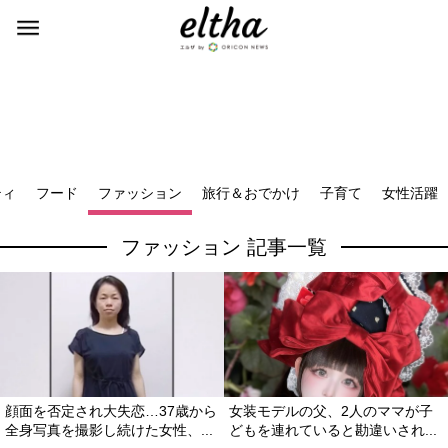
ティ
フード
ファッション
旅行＆おでかけ
子育て
女性活躍
ファッション 記事一覧
顔面を否定され大失恋…37歳から
女装モデルの父、2人のママが子
全身写真を撮影し続けた女性、...
どもを連れていると勘違いされ...