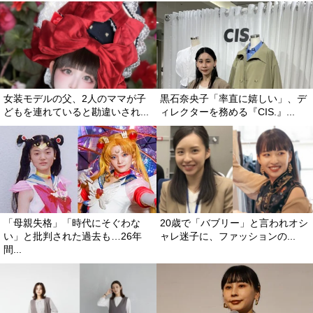
女装モデルの父、2人のママが子
黒石奈央子「率直に嬉しい」、デ
どもを連れていると勘違いされ...
ィレクターを務める『CIS.』...
「母親失格」「時代にそぐわな
20歳で「バブリー」と言われオシ
い」と批判された過去も…26年
ャレ迷子に、ファッションの...
間...