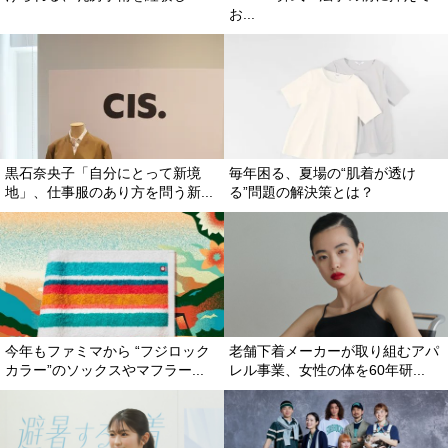
お...
黒石奈央子「自分にとって新境
毎年困る、夏場の“肌着が透け
地」、仕事服のあり方を問う新...
る”問題の解決策とは？
今年もファミマから “フジロック
老舗下着メーカーが取り組むアパ
カラー”のソックスやマフラー...
レル事業、女性の体を60年研...