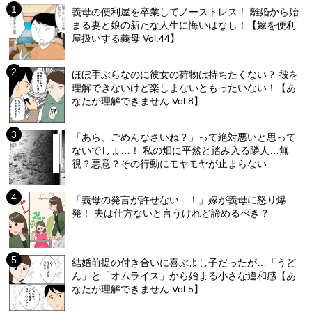
義母の便利屋を卒業してノーストレス！ 離婚から始
まる妻と娘の新たな人生に悔いはなし！【嫁を便利
屋扱いする義母 Vol.44】
ほぼ手ぶらなのに彼女の荷物は持ちたくない？ 彼を
理解できないけど楽しまないともったいない！【あ
なたが理解できません Vol.8】
「あら、ごめんなさいね？」って絶対悪いと思って
ないでしょ…！ 私の畑に平然と踏み入る隣人…無
視？悪意？その行動にモヤモヤが止まらない
「義母の発言が許せない…！」嫁が義母に怒り爆
発！ 夫は仕方ないと言うけれど諦めるべき？
結婚前提の付き合いに喜ぶよし子だったが…「うど
ん」と「オムライス」から始まる小さな違和感【あ
なたが理解できません Vol.5】