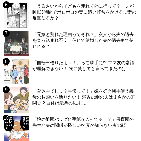
「うるさいから子どもを連れて外に行って？」夫が
睡眠3時間でボロボロの妻に追い打ちをかける…妻の
反撃なるか？
「元嫁と別れた理由ってそれ？」友人から夫の過去
を突っ込まれ不安…信じて結婚した夫の過去まで信
じれる？
「自転車借りたよ～！」って勝手に!? ママ友の常識
が理解できない！ 次に貸してと言ってきたのは…
「育休中でしょ？手伝って！」嫁を好き勝手使う義
母のお願いを断りたい！ 頼みの綱の夫はまさかの無
関心!? 自体は最悪の結末に…
「娘の通園バッグに手紙が入ってる…？」保育園の
先生と夫の関係が怪しい!? 妻の知らない夫の顔