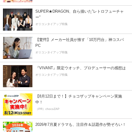
SUPER★DRAGON、自ら描いた”レトロフューチャ
ー”
オリコンタイアップ特集
【驚愕】メーカー社員が推す「10万円台」神コスパ
PC
オリコンタイアップ特集
『VIVANT』限定ウオッチ、プロデューサーの感想は
オリコンタイアップ特集
【8月12日まで！】チョコザップキャンペーン実施
中！
（PR）chocoZAP
2026年7月夏ドラマも、注目作＆話題作が勢ぞろい！