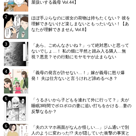
屋扱いする義母 Vol.44】
ほぼ手ぶらなのに彼女の荷物は持ちたくない？ 彼を
理解できないけど楽しまないともったいない！【あ
なたが理解できません Vol.8】
「あら、ごめんなさいね？」って絶対悪いと思って
ないでしょ…！ 私の畑に平然と踏み入る隣人…無
視？悪意？その行動にモヤモヤが止まらない
「義母の発言が許せない…！」嫁が義母に怒り爆
発！ 夫は仕方ないと言うけれど諦めるべき？
「うるさいから子どもを連れて外に行って？」夫が
睡眠3時間でボロボロの妻に追い打ちをかける…妻の
反撃なるか？
「夫のスマホ画面がなんか怪しい…」ジム通いで別
人のように変わった!? 夫が隠していた衝撃の事実と