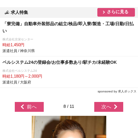
さらに見る
求人特集
「寮完備」自動車外装部品の組立/検品/即入寮/製造・工場/日勤/日払
い
株式会社京栄センター
時給1,450円
派遣社員 / 神奈川県
ベルシステム24の登録会/お仕事多数あり/駅チカ/未経験OK
株式会社ベルシステム24
時給1,180円～2,000円
派遣社員 / 大阪府
sponsored by 求人ボックス
8 / 11
前へ
次へ