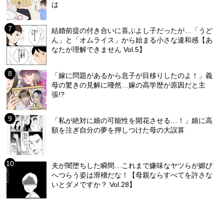
は
結婚前提の付き合いに喜ぶよし子だったが…「うど
ん」と「オムライス」から始まる小さな違和感【あ
なたが理解できません Vol.5】
「嫁に問題があるから息子が目移りしたのよ！」義
母の驚きの見解に唖然…嫁の高学歴が原因だと主
張!?
「私が絶対に娘の可能性を開花させる…！」娘に高
額を注ぎ自分の夢を押しつけた母の大誤算
夫が闇堕ちした瞬間…これまで嫌味なヤツらが媚び
へつらう姿は滑稽だな！【母親ならすべてを許さな
いとダメですか？ Vol.28】