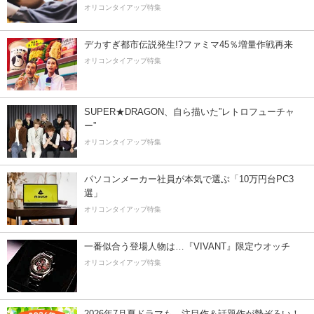
オリコンタイアップ特集
デカすぎ都市伝説発生!?ファミマ45％増量作戦再来
オリコンタイアップ特集
SUPER★DRAGON、自ら描いた”レトロフューチャ
ー”
オリコンタイアップ特集
パソコンメーカー社員が本気で選ぶ「10万円台PC3
選」
オリコンタイアップ特集
一番似合う登場人物は…『VIVANT』限定ウオッチ
オリコンタイアップ特集
2026年7月夏ドラマも、注目作＆話題作が勢ぞろい！