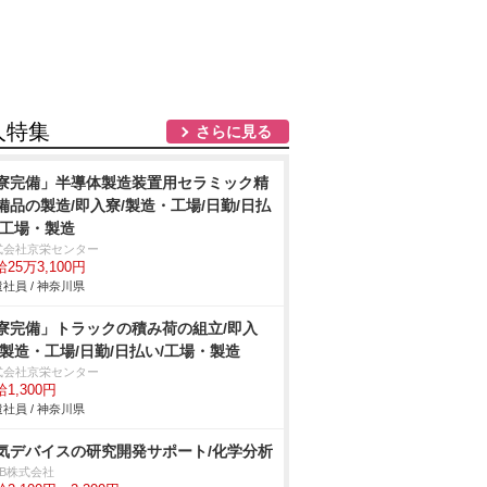
人特集
さらに見る
寮完備」半導体製造装置用セラミック精
備品の製造/即入寮/製造・工場/日勤/日払
/工場・製造
式会社京栄センター
25万3,100円
社員 / 神奈川県
寮完備」トラックの積み荷の組立/即入
/製造・工場/日勤/日払い/工場・製造
式会社京栄センター
1,300円
社員 / 神奈川県
気デバイスの研究開発サポート/化学分析
DB株式会社