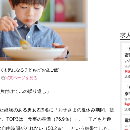
求
「
密
い
株
ても気になる子どもの”お昼ご飯”
月給
派遣
写真ページを見る
「
は片付けて…の繰り返し」
寮
株
時給
た経験のある男女229名に「お子さまの夏休み期間、疲
派遣
TOP3は「食事の準備（76.9％）」、「子どもと遊
電
W
の自由時間がとれない（50.2％）」という結果でした。