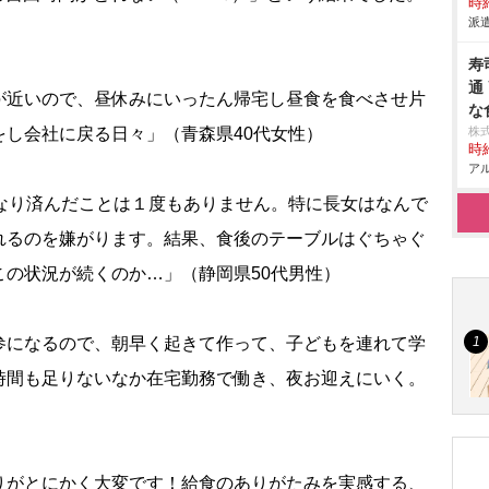
時給
派遣
寿
通
が近いので、昼休みにいったん帰宅し昼食を食べさせ片
な
し会社に戻る日々」（青森県40代女性）
株
時給
アル
んなり済んだことは１度もありません。特に長女はなんで
れるのを嫌がります。結果、食後のテーブルはぐちゃぐ
の状況が続くのか…」（静岡県50代男性）
参になるので、朝早く起きて作って、子どもを連れて学
時間も足りないなか在宅勤務で働き、夜お迎えにいく。
りがとにかく大変です！給食のありがたみを実感する、