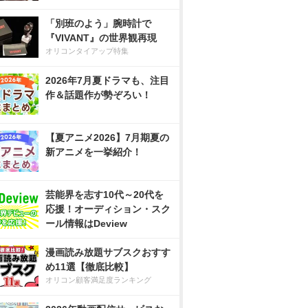
「別班のよう」腕時計で
『VIVANT』の世界観再現
オリコンタイアップ特集
2026年7月夏ドラマも、注目
作＆話題作が勢ぞろい！
【夏アニメ2026】7月期夏の
新アニメを一挙紹介！
芸能界を志す10代～20代を
応援！オーディション・スク
ール情報はDeview
漫画読み放題サブスクおすす
め11選【徹底比較】
オリコン顧客満足度ランキング