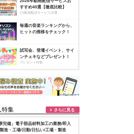
2026年動画配信サービスお
すすめ40選【徹底比較】
CS動画配信サービス20選
毎週の音楽ランキングから、
ヒットの推移をチェック！
試写会、登壇イベント、サイ
ンチェキなどプレゼント！
プレゼント特集
人特集
さらに見る
寮完備」電子部品材料加工の業務/即入
/製造・工場/日勤/日払い/工場・製造