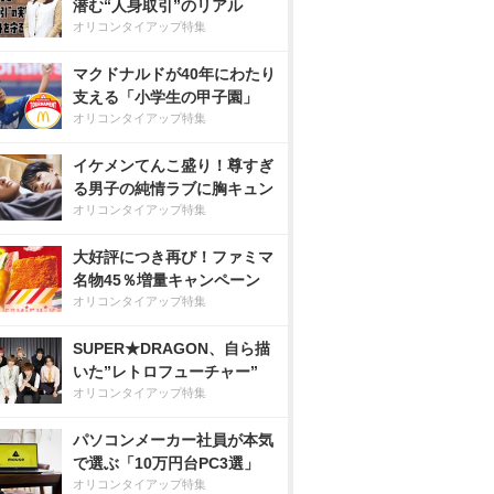
潜む“人身取引”のリアル
オリコンタイアップ特集
マクドナルドが40年にわたり
支える「小学生の甲子園」
オリコンタイアップ特集
イケメンてんこ盛り！尊すぎ
る男子の純情ラブに胸キュン
オリコンタイアップ特集
大好評につき再び！ファミマ
名物45％増量キャンペーン
オリコンタイアップ特集
SUPER★DRAGON、自ら描
いた”レトロフューチャー”
オリコンタイアップ特集
パソコンメーカー社員が本気
で選ぶ「10万円台PC3選」
オリコンタイアップ特集