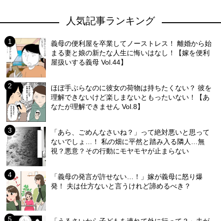
人気記事ランキング
義母の便利屋を卒業してノーストレス！ 離婚から始
まる妻と娘の新たな人生に悔いはなし！【嫁を便利
屋扱いする義母 Vol.44】
ほぼ手ぶらなのに彼女の荷物は持ちたくない？ 彼を
理解できないけど楽しまないともったいない！【あ
なたが理解できません Vol.8】
「あら、ごめんなさいね？」って絶対悪いと思って
ないでしょ…！ 私の畑に平然と踏み入る隣人…無
視？悪意？その行動にモヤモヤが止まらない
「義母の発言が許せない…！」嫁が義母に怒り爆
発！ 夫は仕方ないと言うけれど諦めるべき？
「うるさいから子どもを連れて外に行って？」夫が