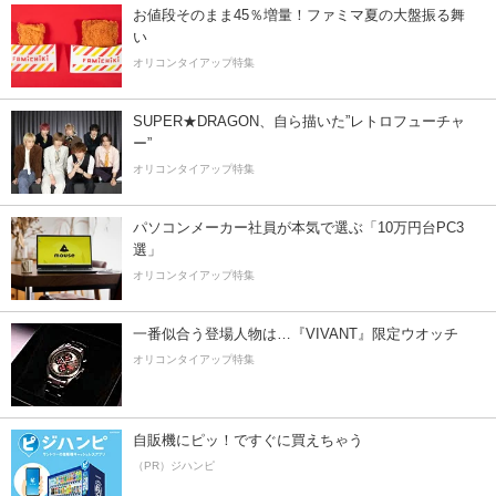
お値段そのまま45％増量！ファミマ夏の大盤振る舞
い
オリコンタイアップ特集
SUPER★DRAGON、自ら描いた”レトロフューチャ
ー”
オリコンタイアップ特集
パソコンメーカー社員が本気で選ぶ「10万円台PC3
選」
オリコンタイアップ特集
一番似合う登場人物は…『VIVANT』限定ウオッチ
オリコンタイアップ特集
自販機にピッ！ですぐに買えちゃう
（PR）ジハンピ