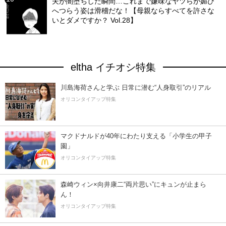
夫が闇堕ちした瞬間…これまで嫌味なヤツらが媚び
へつらう姿は滑稽だな！【母親ならすべてを許さな
いとダメですか？ Vol.28】
eltha イチオシ特集
川島海荷さんと学ぶ 日常に潜む“人身取引”のリアル
オリコンタイアップ特集
マクドナルドが40年にわたり支える「小学生の甲子
園」
オリコンタイアップ特集
森崎ウィン×向井康二“両片思い”にキュンが止まら
ん！
オリコンタイアップ特集