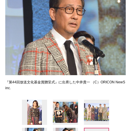
『第44回放送文化基金賞贈呈式』に出席した中井貴一 （C）ORICON NewS
inc.