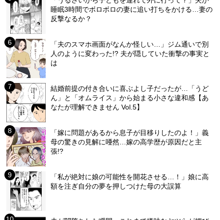
睡眠3時間でボロボロの妻に追い打ちをかける…妻の
反撃なるか？
「夫のスマホ画面がなんか怪しい…」ジム通いで別
人のように変わった!? 夫が隠していた衝撃の事実と
は
結婚前提の付き合いに喜ぶよし子だったが…「うど
ん」と「オムライス」から始まる小さな違和感【あ
なたが理解できません Vol.5】
「嫁に問題があるから息子が目移りしたのよ！」義
母の驚きの見解に唖然…嫁の高学歴が原因だと主
張!?
「私が絶対に娘の可能性を開花させる…！」娘に高
額を注ぎ自分の夢を押しつけた母の大誤算