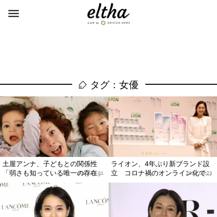
タグ：女優
土屋アンナ、子どもとの関係性
ライオン、4年ぶり新ブランド設
「弱さも知っている唯一の存在」
立 コロナ禍のオンライン化で...
2022.03.01
2021.03.23