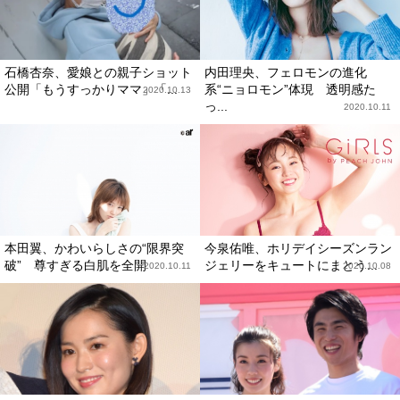
石橋杏奈、愛娘との親子ショット
内田理央、フェロモンの進化
公開「もうすっかりママ」「...
系“ニョロモン”体現 透明感た
2020.10.13
っ...
2020.10.11
本田翼、かわいらしさの“限界突
今泉佑唯、ホリデイシーズンラン
破” 尊すぎる白肌を全開
ジェリーをキュートにまとう...
2020.10.11
2020.10.08