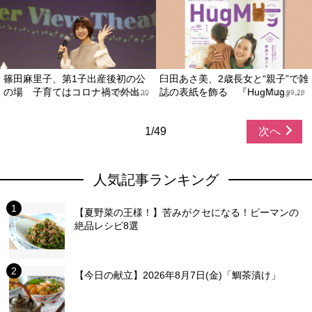
篠田麻里子、第1子出産後初の公
臼田あさ美、2歳長女と“親子”で雑
の場 子育てはコロナ禍で外出...
誌の表紙を飾る 『HugMug』...
2020.09.30
2020.09.28
1/49
次へ
人気記事ランキング
【夏野菜の王様！】苦みがクセになる！ピーマンの
絶品レシピ8選
【今日の献立】2026年8月7日(金)「鯛茶漬け」