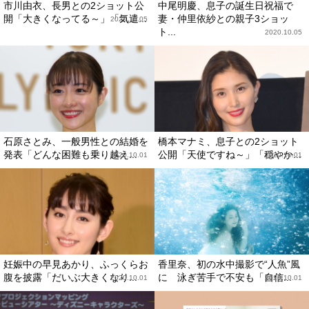
市川由衣、長男との2ショット公
中尾明慶、息子の誕生日祝福で
開「大きくなってる～」「気遣...
妻・仲里依紗との親子3ショッ
2020.10.05
ト...
2020.10.05
石原さとみ、一般男性との結婚を
橋本マナミ、息子との2ショット
発表「どんな困難も乗り越え...
公開「天使ですね～」「穏やか...
2020.10.01
2020.10.01
妊娠中の早見あかり、ふっくらお
香里奈、初の水中撮影で“人魚”風
腹を披露「だいぶ大きくなり...
に 泳ぎ苦手で不安も「自信...
2020.10.01
2020.10.01