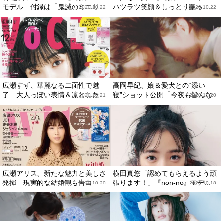
モデル 付録は「鬼滅のミニリ...
ハツラツ笑顔＆しっとり艶っ...
2020.10.22
2020.10.22
広瀬すず、華麗なる二面性で魅
高岡早紀、娘＆愛犬との“添い
了 大人っぽい表情＆凛とした...
寝”ショット公開「今夜も皆んな...
2020.10.21
2020.10.20
広瀬アリス、新たな魅力と美しさ
横田真悠「認めてもらえるよう頑
発揮 現実的な結婚観も告白
張ります！」『non-no』モデ...
2020.10.20
2020.10.18