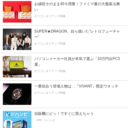
お値段そのまま45％増量！ファミマ夏の大盤振る舞
い
オリコンタイアップ特集
SUPER★DRAGON、自ら描いた”レトロフューチャ
ー”
オリコンタイアップ特集
パソコンメーカー社員が本気で選ぶ「10万円台PC3
選」
オリコンタイアップ特集
一番似合う登場人物は…『VIVANT』限定ウオッチ
オリコンタイアップ特集
自販機にピッ！ですぐに買えちゃう
（PR）ジハンピ