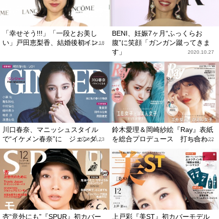
「幸せそう!!!」「一段とお美し
BENI、妊娠7ヶ月“ふっくらお
い」戸田恵梨香、結婚後初イン...
腹”に笑顔「ガンガン蹴ってきま
2020.12.18
す」
2020.10.27
川口春奈、マニッシュスタイル
鈴木愛理＆岡崎紗絵『Ray』表紙
で“イケメン春奈”に ジェンダ...
を総合プロデュース 打ち合わ...
2020.10.23
2020.10.22
杏“意外にも”『SPUR』初カバー
上戸彩『美ST』初カバーモデル