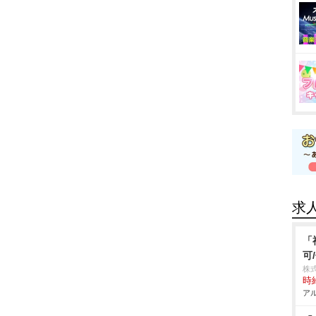
求
「
可
株
時給
アル