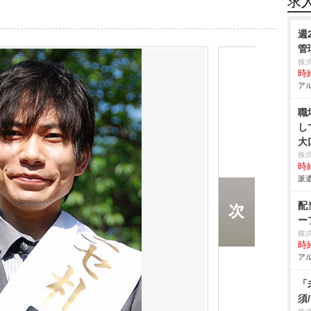
求
週
管
株
時給
アル
職
し
大
株
時給
派遣
配
ー
株
時給
アル
「
須