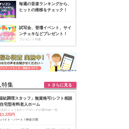
毎週の音楽ランキングから、
ヒットの推移をチェック！
試写会、登壇イベント、サイ
ンチェキなどプレゼント！
プレゼント特集
人特集
さらに見る
福祉調理スタッフ」無資格可/シフト相談
/住宅型有料老人ホーム
式会社ジョイ&ホープ/オハナの家Hale一色
1,225円
バイト・パート / 神奈川県