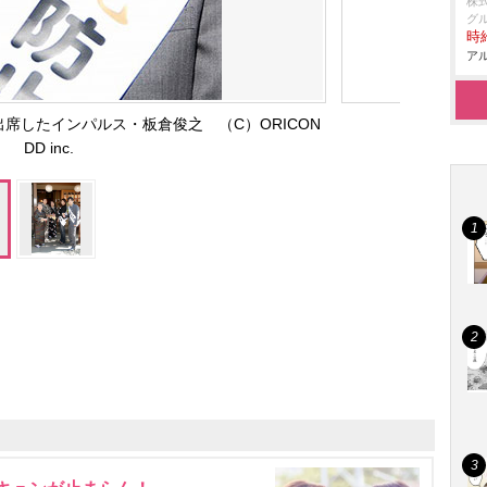
株
グ
時給
アル
席したインパルス・板倉俊之 （C）ORICON
DD inc.