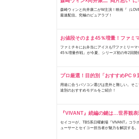
森崎ウィン×向井康二“両片思い”
森崎ウィンと向井康二がW主演！映画『（LOVE S
最速配信。究極のピュアラブ！
お値段そのまま45％増量！ファミ
ファミチキにお弁当にアイスも!?ファミリーマ
45％増量作戦」が今夏、シリーズ初の年2回開
プロ厳選！目的別「おすすめPC９
用途に合うパソコン選びは意外と難しい。そこ
途別のおすすめモデルをご紹介！
『VIVANT』続編の鍵は…世界観
セイコーが、TBS系日曜劇場『VIVANT』コ
ューサーとセイコー担当者が魅力を解説する。