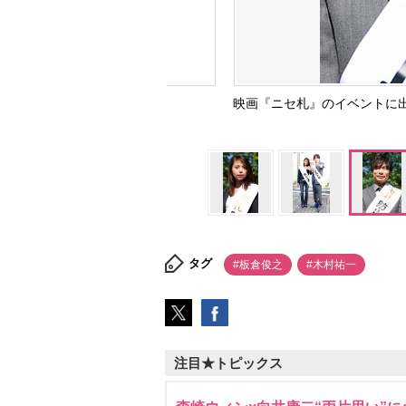
映画『ニセ札』のイベントに出
タグ
#板倉俊之
#木村祐一
注目★トピックス