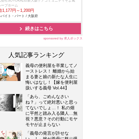
式会社SOYOKAZE/新大阪ケアコミュニティそよ風
ループホーム
1,177円～1,200円
バイト・パート / 大阪府
続きはこちら
sponsored by 求人ボックス
人気記事ランキング
義母の便利屋を卒業してノ
ーストレス！ 離婚から始
まる妻と娘の新たな人生に
悔いはなし！【嫁を便利屋
扱いする義母 Vol.44】
「あら、ごめんなさい
ね？」って絶対悪いと思っ
てないでしょ…！ 私の畑
に平然と踏み入る隣人…無
視？悪意？その行動にモヤ
モヤが止まらない
「義母の発言が許せな
い…！」嫁が義母に怒り爆