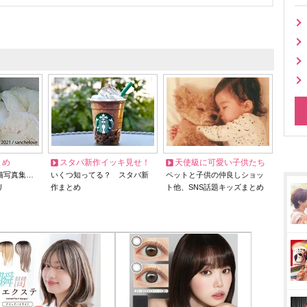
とめ
スタバ新作イッキ見せ！
天使級に可愛い子供たち
猫写真集…
いくつ知ってる？ スタバ新
ペットと子供の仲良しショッ
リ
作まとめ
ト他、SNS話題キッズまとめ