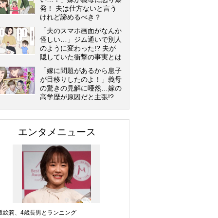
発！ 夫は仕方ないと言う
けれど諦めるべき？
「夫のスマホ画面がなんか
怪しい…」ジム通いで別人
のように変わった!? 夫が
隠していた衝撃の事実とは
「嫁に問題があるから息子
が目移りしたのよ！」義母
の驚きの見解に唖然…嫁の
高学歴が原因だと主張!?
エンタメニュース
坂絵莉、4歳長男とランニング