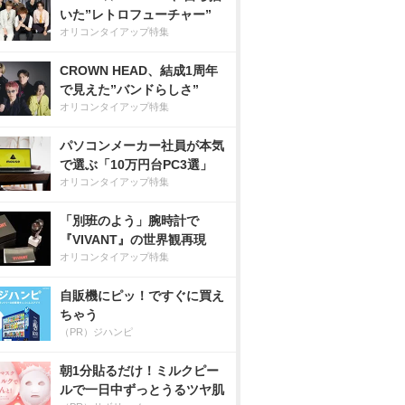
いた”レトロフューチャー”
オリコンタイアップ特集
CROWN HEAD、結成1周年
で見えた”バンドらしさ”
オリコンタイアップ特集
パソコンメーカー社員が本気
で選ぶ「10万円台PC3選」
オリコンタイアップ特集
「別班のよう」腕時計で
『VIVANT』の世界観再現
オリコンタイアップ特集
自販機にピッ！ですぐに買え
ちゃう
（PR）ジハンピ
朝1分貼るだけ！ミルクピー
ルで一日中ずっとうるツヤ肌