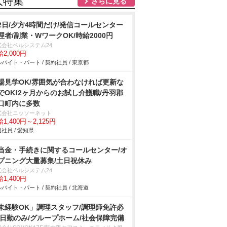
人特集
さらに見る
2日/夕方4時間だけ/発信コールセンター
理者/副業・WワークOK/時給2000円
式会社ベルシステム24
2,000円
バイト・パート / 契約社員 / 東京都
場見学OK/雰囲気が合わなければ更新な
でOK!2ヶ月からのお試し介護職/丹羽郡
口町内に多数
式会社ニッソーネット
1,400円～2,125円
社員 / 愛知県
当金・手続きに関するコールセンター/オ
プニング大量募集/土日祝休み
式会社ベルシステム24
1,400円
バイト・パート / 契約社員 / 北海道
未経験OK」調理スタッフ/調理師免許必
/日勤のみ/グループホーム/社会保障完備