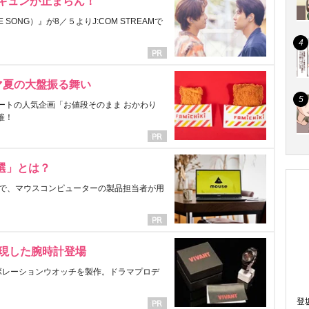
にキュンが止まらん！
ONG）』が8／５よりJ:COM STREAMで
マ夏の大盤振る舞い
ートの人気企画「お値段そのまま おかわり
催！
選」とは？
で、マウスコンピューターの製品担当者が用
表現した腕時計登場
ラボレーションウオッチを製作。ドラマプロデ
登