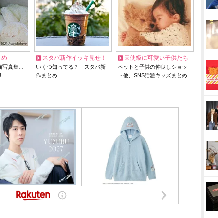
とめ
スタバ新作イッキ見せ！
天使級に可愛い子供たち
猫写真集…
いくつ知ってる？ スタバ新
ペットと子供の仲良しショッ
リ
作まとめ
ト他、SNS話題キッズまとめ