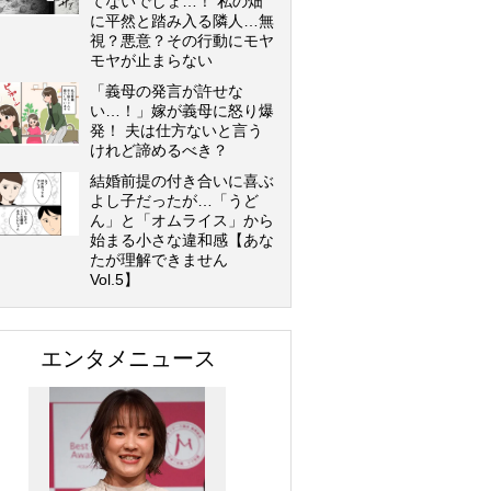
てないでしょ…！ 私の畑
に平然と踏み入る隣人…無
視？悪意？その行動にモヤ
モヤが止まらない
「義母の発言が許せな
い…！」嫁が義母に怒り爆
発！ 夫は仕方ないと言う
けれど諦めるべき？
結婚前提の付き合いに喜ぶ
よし子だったが…「うど
ん」と「オムライス」から
始まる小さな違和感【あな
たが理解できません
Vol.5】
エンタメニュース