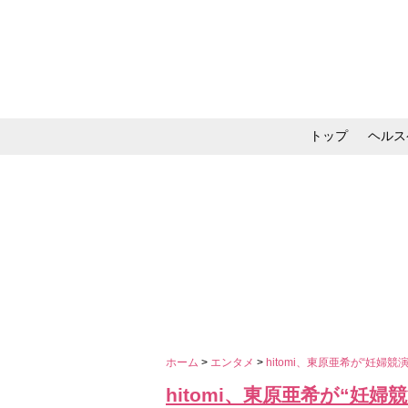
トップ
ヘルス
メイク・コスメ・スキ
ホーム
>
エンタメ
>
hitomi、東原亜希が“妊婦競
hitomi、東原亜希が“妊婦