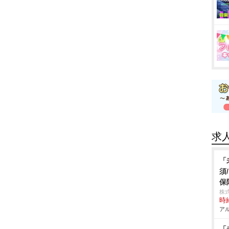
求
「
須
保
株
時給
アル