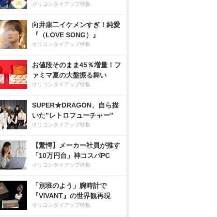
オリコンタイアップ特集
向井康二イケメンすぎ！純愛
『（LOVE SONG）』
オリコンタイアップ特集
お値段そのまま45％増量！フ
ァミマ夏の大盤振る舞い
オリコンタイアップ特集
SUPER★DRAGON、自ら描
いた”レトロフューチャー”
オリコンタイアップ特集
【驚愕】メーカー社員が推す
「10万円台」神コスパPC
オリコンタイアップ特集
「別班のよう」腕時計で
『VIVANT』の世界観再現
オリコンタイアップ特集