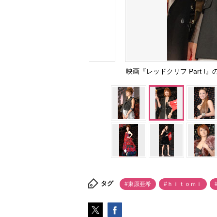
映画『レッドクリフ Part
タグ
#東原亜希
#ｈｉｔｏｍｉ