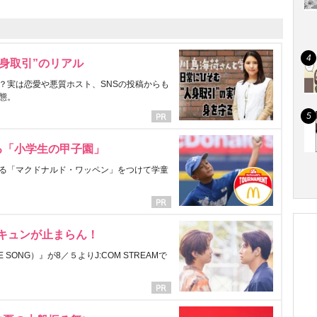
身取引”のリアル
？実は恋愛や悪質ホスト、SNSの投稿からも
態。
る「小学生の甲子園」
る「マクドナルド・ワッペン」をつけて学童
にキュンが止まらん！
ONG）』が8／５よりJ:COM STREAMで