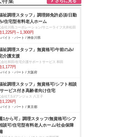
人特集
さらに見る
福祉調理スタッフ」調理師免許必須/日勤
み/住宅型有料老人ホーム
式会社川島コーポレーション/サニーライフ大井松田
1,225円～1,300円
バイト・パート / 神奈川県
福祉調理スタッフ」無資格可/午前のみ/
宅介護支援
式会社和田/在宅介護サポートサービス 和田
1,177円
バイト・パート / 大阪府
福祉調理スタッフ」無資格可/シフト相談
/サービス付き高齢者向け住宅
会社T.S.I/アンジェス 八王子
1,226円
バイト・パート / 東京都
週1から可」調理スタッフ/無資格可/シフ
相談可/住宅型有料老人ホーム/社会保障
備