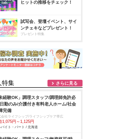
ヒットの推移をチェック！
試写会、登壇イベント、サイ
ンチェキなどプレゼント！
プレゼント特集
人特集
さらに見る
未経験OK」調理スタッフ/調理師免許必
/日勤のみ/介護付き有料老人ホーム/社会
障完備
式会社ライフシップ/ライフシップケア帯広
1,075円～1,125円
バイト・パート / 北海道