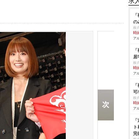
求
「
の
株
時給
アル
「
居
株
時給
アル
「
可
株式
時給
アル
「
ト
完