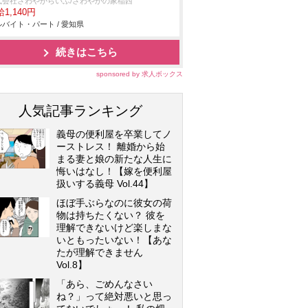
式会社さわやからいふ/さわやかの家稲西
1,140円
バイト・パート / 愛知県
続きはこちら
sponsored by 求人ボックス
人気記事ランキング
義母の便利屋を卒業してノ
ーストレス！ 離婚から始
まる妻と娘の新たな人生に
悔いはなし！【嫁を便利屋
扱いする義母 Vol.44】
ほぼ手ぶらなのに彼女の荷
物は持ちたくない？ 彼を
理解できないけど楽しまな
いともったいない！【あな
たが理解できません
Vol.8】
「あら、ごめんなさい
ね？」って絶対悪いと思っ