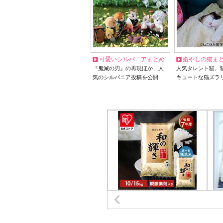
可愛いシルバニアまとめ
癒やしの猫ま
『鬼滅の刃』の再現ほか、人
人気タレント猫、
気のシルバニア投稿を公開
キュートな猫ズラ