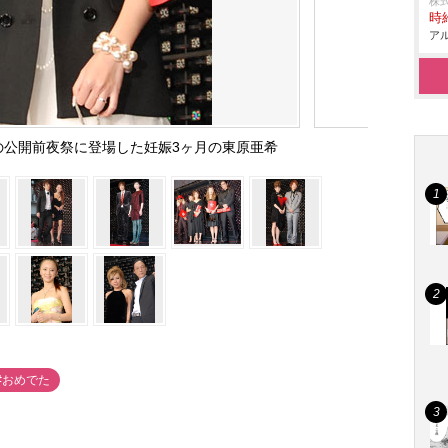
株
時給
アル
 I』の公開前夜祭に登場した妊娠3ヶ月の東原亜希
#おめでた