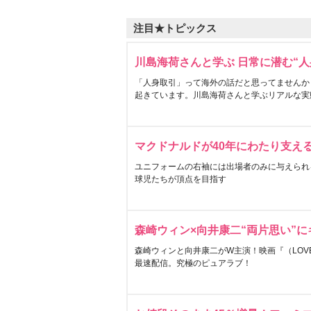
注目★トピックス
川島海荷さんと学ぶ 日常に潜む“人
「人身取引」って海外の話だと思ってませんか
起きています。川島海荷さんと学ぶリアルな実
マクドナルドが40年にわたり支え
ユニフォームの右袖には出場者のみに与えられ
球児たちが頂点を目指す
森崎ウィン×向井康二“両片思い”
森崎ウィンと向井康二がW主演！映画『（LOVE S
最速配信。究極のピュアラブ！