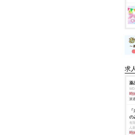
求
薬
W
時給
派遣
「
の
有
ん
時給