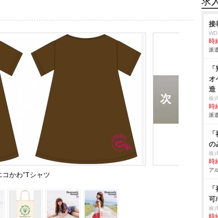
求
接
W
時給
派遣
「
オ
造
株
時給
派遣
「
の
株
時給
アル
エコかわ”Tシャツ
「
可
株
時給