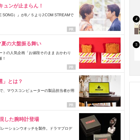
にキュンが止まらん！
ONG）』が8／５よりJ:COM STREAMで
マ夏の大盤振る舞い
ートの人気企画「お値段そのまま おかわり
催！
選」とは？
で、マウスコンピューターの製品担当者が用
表現した腕時計登場
ラボレーションウオッチを製作。ドラマプロデ