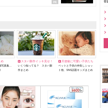
登
とめ
スタバ新作イッキ見せ！
天使級に可愛い子供たち
猫写真集…
いくつ知ってる？ スタバ新
ペットと子供の仲良しショッ
リ
作まとめ
ト他、SNS話題キッズまとめ