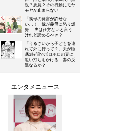
視？悪意？その行動にモヤ
モヤが止まらない
「義母の発言が許せな
い…！」嫁が義母に怒り爆
発！ 夫は仕方ないと言う
けれど諦めるべき？
「うるさいから子どもを連
れて外に行って？」夫が睡
眠3時間でボロボロの妻に
追い打ちをかける…妻の反
撃なるか？
エンタメニュース