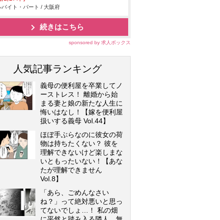
バイト・パート / 大阪府
続きはこちら
sponsored by 求人ボックス
人気記事ランキング
義母の便利屋を卒業してノ
ーストレス！ 離婚から始
まる妻と娘の新たな人生に
悔いはなし！【嫁を便利屋
扱いする義母 Vol.44】
ほぼ手ぶらなのに彼女の荷
物は持ちたくない？ 彼を
理解できないけど楽しまな
いともったいない！【あな
たが理解できません
Vol.8】
「あら、ごめんなさい
ね？」って絶対悪いと思っ
てないでしょ…！ 私の畑
に平然と踏み入る隣人…無