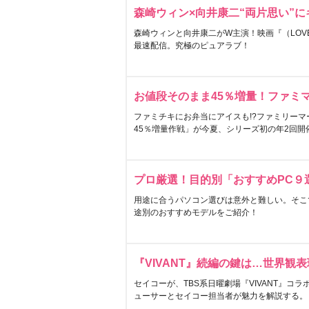
森崎ウィン×向井康二“両片思い”
森崎ウィンと向井康二がW主演！映画『（LOVE S
最速配信。究極のピュアラブ！
お値段そのまま45％増量！ファミ
ファミチキにお弁当にアイスも!?ファミリーマ
45％増量作戦」が今夏、シリーズ初の年2回開
プロ厳選！目的別「おすすめPC９
用途に合うパソコン選びは意外と難しい。そこ
途別のおすすめモデルをご紹介！
『VIVANT』続編の鍵は…世界観
セイコーが、TBS系日曜劇場『VIVANT』コ
ューサーとセイコー担当者が魅力を解説する。