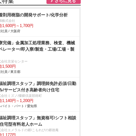
人特集
さらに見る
着剤用樹脂の開発サポート/化学分析
DB株式会社
1,600円～1,700円
社員 / 大阪府
寮完備」金属加工処理業務、検査、機械
ペレーター/即入寮/製造・工場/工場・製
式会社京栄センター
1,500円
社員 / 東京都
福祉調理スタッフ」調理師免許必須/日勤
み/サービス付き高齢者向け住宅
式会社ミズノ/燦郷倶楽部柊町
1,140円～1,200円
バイト・パート / 愛知県
福祉調理スタッフ」無資格可/シフト相談
/住宅型有料老人ホーム
式会社エメラルドの郷/こもれびの郷徳庵
1,177円