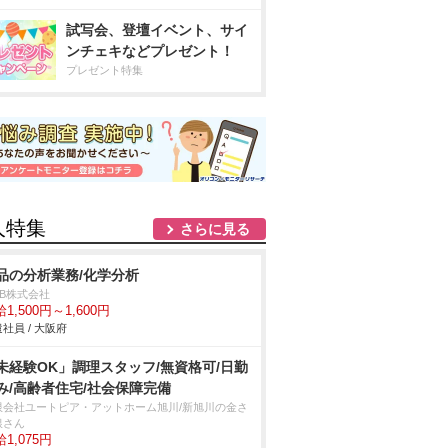
試写会、登壇イベント、サイ
ンチェキなどプレゼント！
プレゼント特集
人特集
さらに見る
品の分析業務/化学分析
DB株式会社
1,500円～1,600円
社員 / 大阪府
未経験OK」調理スタッフ/無資格可/日勤
み/高齢者住宅/社会保障完備
限会社ユートピア・アットホーム旭川/新旭川の金さ
銀さん
1,075円