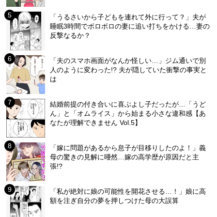
「うるさいから子どもを連れて外に行って？」夫が
睡眠3時間でボロボロの妻に追い打ちをかける…妻の
反撃なるか？
「夫のスマホ画面がなんか怪しい…」ジム通いで別
人のように変わった!? 夫が隠していた衝撃の事実と
は
結婚前提の付き合いに喜ぶよし子だったが…「うど
ん」と「オムライス」から始まる小さな違和感【あ
なたが理解できません Vol.5】
「嫁に問題があるから息子が目移りしたのよ！」義
母の驚きの見解に唖然…嫁の高学歴が原因だと主
張!?
「私が絶対に娘の可能性を開花させる…！」娘に高
額を注ぎ自分の夢を押しつけた母の大誤算