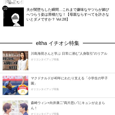
夫が闇堕ちした瞬間…これまで嫌味なヤツらが媚び
へつらう姿は滑稽だな！【母親ならすべてを許さな
いとダメですか？ Vol.28】
eltha イチオシ特集
川島海荷さんと学ぶ 日常に潜む“人身取引”のリアル
オリコンタイアップ特集
マクドナルドが40年にわたり支える「小学生の甲子
園」
オリコンタイアップ特集
森崎ウィン×向井康二“両片思い”にキュンが止まら
ん！
オリコンタイアップ特集