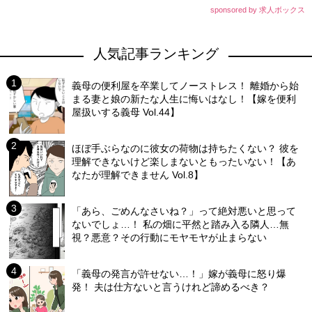
sponsored by 求人ボックス
人気記事ランキング
義母の便利屋を卒業してノーストレス！ 離婚から始
まる妻と娘の新たな人生に悔いはなし！【嫁を便利
屋扱いする義母 Vol.44】
ほぼ手ぶらなのに彼女の荷物は持ちたくない？ 彼を
理解できないけど楽しまないともったいない！【あ
なたが理解できません Vol.8】
「あら、ごめんなさいね？」って絶対悪いと思って
ないでしょ…！ 私の畑に平然と踏み入る隣人…無
視？悪意？その行動にモヤモヤが止まらない
「義母の発言が許せない…！」嫁が義母に怒り爆
発！ 夫は仕方ないと言うけれど諦めるべき？