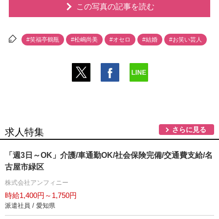
この写真の記事を読む
#笑福亭鶴瓶
#松嶋尚美
#オセロ
#結婚
#お笑い芸人
さらに見る
求人特集
「週3日～OK」介護/車通勤OK/社会保険完備/交通費支給/名
古屋市緑区
株式会社アンフィニー
時給1,400円～1,750円
派遣社員 / 愛知県