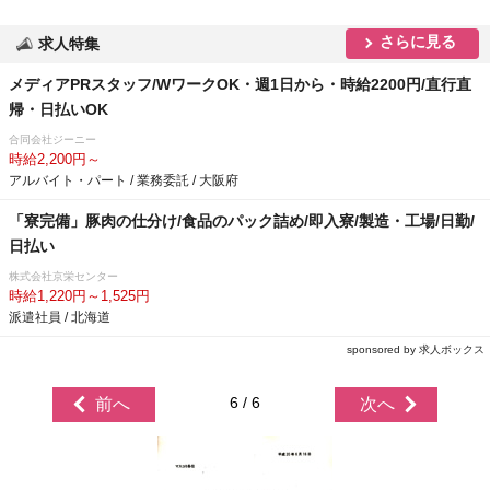
さらに見る
求人特集
メディアPRスタッフ/WワークOK・週1日から・時給2200円/直行直
帰・日払いOK
合同会社ジーニー
時給2,200円～
アルバイト・パート / 業務委託 / 大阪府
「寮完備」豚肉の仕分け/食品のパック詰め/即入寮/製造・工場/日勤/
日払い
株式会社京栄センター
時給1,220円～1,525円
派遣社員 / 北海道
sponsored by 求人ボックス
6 / 6
前へ
次へ