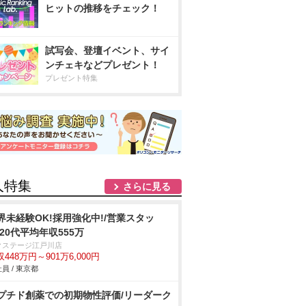
ヒットの推移をチェック！
試写会、登壇イベント、サイ
ンチェキなどプレゼント！
プレゼント特集
人特集
さらに見る
界未経験OK!採用強化中!/営業スタッ
/20代平均年収555万
クステージ江戸川店
448万円～901万6,000円
員 / 東京都
プチド創薬での初期物性評価/リーダーク