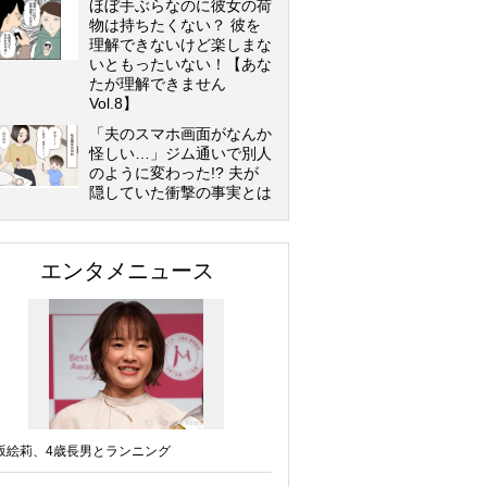
ほぼ手ぶらなのに彼女の荷
物は持ちたくない？ 彼を
理解できないけど楽しまな
いともったいない！【あな
たが理解できません
Vol.8】
「夫のスマホ画面がなんか
怪しい…」ジム通いで別人
のように変わった!? 夫が
隠していた衝撃の事実とは
エンタメニュース
坂絵莉、4歳長男とランニング