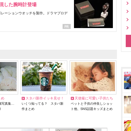
表現した腕時計登場
ラボレーションウオッチを製作。ドラマプロデ
とめ
スタバ新作イッキ見せ！
天使級に可愛い子供たち
猫写真集…
いくつ知ってる？ スタバ新
ペットと子供の仲良しショッ
リ
作まとめ
ト他、SNS話題キッズまとめ