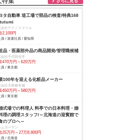
人特集
さらに見る
ヨタ自動車 堤工場で部品の検査/特典168
tutumi
式会社テクノスマイル
2,100円
員 / 派遣社員 / 愛知県
粧品・医薬部外品の商品開発/管理職候補
式会社千代田化学
収470万円～620万円
員 / 東京都
業100年を迎える化粧品メーカー
式会社大島椿本舗
収450万円～580万円
員 / 東京都
婚式場での料理人 料亭での日本料理・婚
料理の調理スタッフ/～北海道の迎賓館で
食のプロへ～
ルムガーデン
25万円～27万8,800円
員 / 北海道