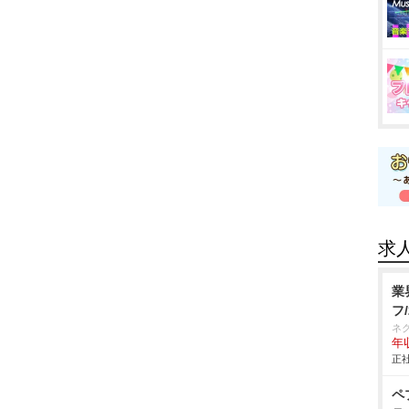
求
業
フ
ネ
年収
正社
ペ