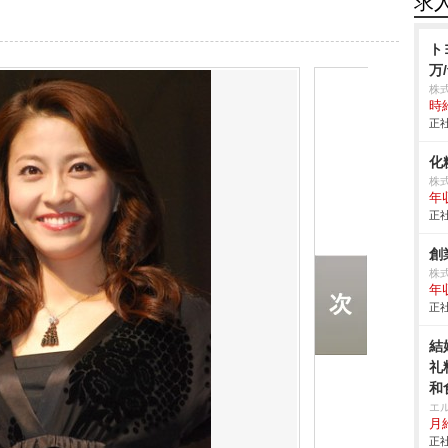
求
ト
万/
株
時給
正社
化
株
年
正社
創
株
年
正社
結
礼
和
エ
月給
正社