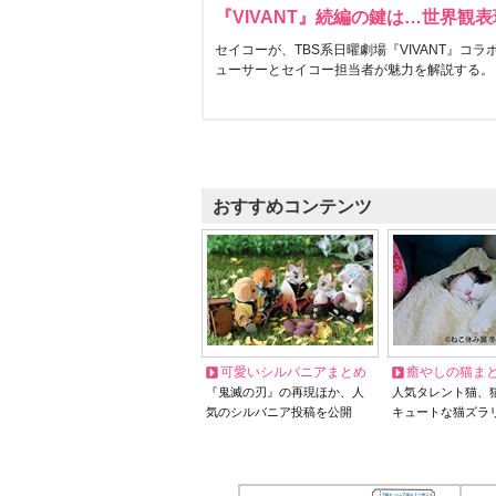
『VIVANT』続編の鍵は…世界観
セイコーが、TBS系日曜劇場『VIVANT』コ
ューサーとセイコー担当者が魅力を解説する。
おすすめコンテンツ
可愛いシルバニアまとめ
癒やしの猫ま
『鬼滅の刃』の再現ほか、人
人気タレント猫、
気のシルバニア投稿を公開
キュートな猫ズラ