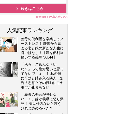
続きはこちら
sponsored by 求人ボックス
人気記事ランキング
義母の便利屋を卒業してノ
ーストレス！ 離婚から始
まる妻と娘の新たな人生に
悔いはなし！【嫁を便利屋
扱いする義母 Vol.44】
「あら、ごめんなさい
ね？」って絶対悪いと思っ
てないでしょ…！ 私の畑
に平然と踏み入る隣人…無
視？悪意？その行動にモヤ
モヤが止まらない
「義母の発言が許せな
い…！」嫁が義母に怒り爆
発！ 夫は仕方ないと言う
けれど諦めるべき？