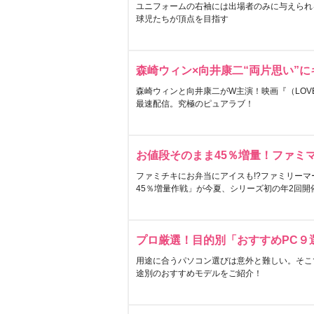
ユニフォームの右袖には出場者のみに与えられ
球児たちが頂点を目指す
森崎ウィン×向井康二“両片思い”
森崎ウィンと向井康二がW主演！映画『（LOVE S
最速配信。究極のピュアラブ！
お値段そのまま45％増量！ファミ
ファミチキにお弁当にアイスも!?ファミリーマ
45％増量作戦」が今夏、シリーズ初の年2回開
プロ厳選！目的別「おすすめPC９
用途に合うパソコン選びは意外と難しい。そこ
途別のおすすめモデルをご紹介！