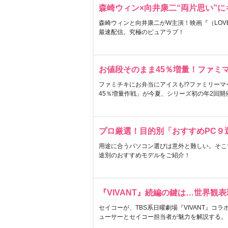
森崎ウィン×向井康二“両片思い”
森崎ウィンと向井康二がW主演！映画『（LOVE S
最速配信。究極のピュアラブ！
お値段そのまま45％増量！ファミ
ファミチキにお弁当にアイスも!?ファミリーマ
45％増量作戦」が今夏、シリーズ初の年2回開
プロ厳選！目的別「おすすめPC９
用途に合うパソコン選びは意外と難しい。そこ
途別のおすすめモデルをご紹介！
『VIVANT』続編の鍵は…世界観
セイコーが、TBS系日曜劇場『VIVANT』コ
ューサーとセイコー担当者が魅力を解説する。