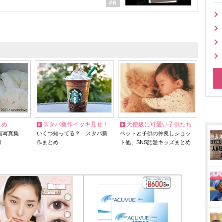
とめ
スタバ新作イッキ見せ！
天使級に可愛い子供たち
猫写真集…
いくつ知ってる？ スタバ新
ペットと子供の仲良しショッ
リ
作まとめ
ト他、SNS話題キッズまとめ