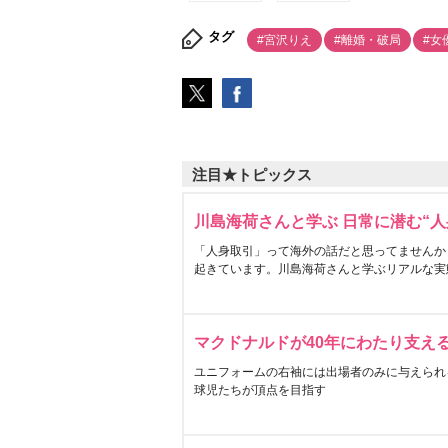
タグ
#宮沢りえ
#離婚・破局
#女
注目★トピックス
川島海荷さんと学ぶ 日常に潜む“人
「人身取引」って海外の話だと思ってませんか
起きています。川島海荷さんと学ぶリアルな実
マクドナルドが40年にわたり支え
ユニフォームの右袖には出場者のみに与えられ
球児たちが頂点を目指す