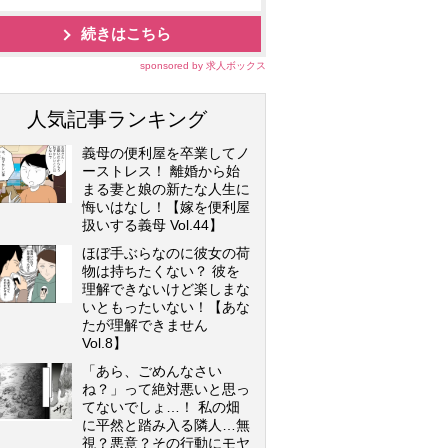
続きはこちら
sponsored by 求人ボックス
人気記事ランキング
義母の便利屋を卒業してノ
ーストレス！ 離婚から始
まる妻と娘の新たな人生に
悔いはなし！【嫁を便利屋
扱いする義母 Vol.44】
ほぼ手ぶらなのに彼女の荷
物は持ちたくない？ 彼を
理解できないけど楽しまな
いともったいない！【あな
たが理解できません
Vol.8】
「あら、ごめんなさい
ね？」って絶対悪いと思っ
てないでしょ…！ 私の畑
に平然と踏み入る隣人…無
視？悪意？その行動にモヤ