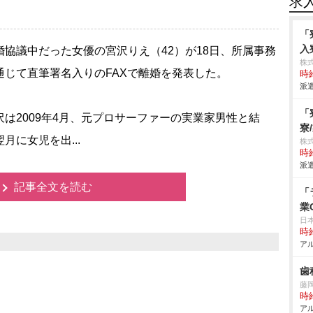
求
「
入
協議中だった女優の宮沢りえ（42）が18日、所属事務
株
通じて直筆署名入りのFAXで離婚を発表した。
時給
派遣
「
は2009年4月、元プロサーファーの実業家男性と結
寮
月に女児を出...
株
時給
派遣
記事全文を読む
「
業
日
時給
アル
歯
藤
時給
アル