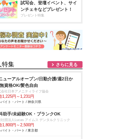
試写会、登壇イベント、サイ
ンチェキなどプレゼント！
プレゼント特集
人特集
さらに見る
ニューアルオープン/日勤介護/週2日か
/無資格OK/髪色自由
式会社日本アメニティライフ協会
1,225円～1,231円
バイト・パート / 神奈川県
科助手/未経験OK・ブランクOK
社団法人Lucas アイムス デンタルクリニック
1,800円～2,500円
バイト・パート / 東京都