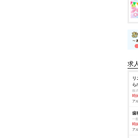
求
リ
ら
株
時給
アル
歯
一般
時給
アル