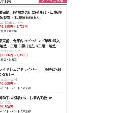
人特集
さらに見る
寮完備」FA機器の組立/荷受け・出庫/即
寮/製造・工場/日勤/日払い
式会社京栄センター
1,380円～1,725円
社員 / 愛知県
寮完備」倉庫内のピッキング業務/即入
/製造・工場/日勤/日払い/工場・製造
式会社京栄センター
1,086円～1,358円
社員 / 北海道
ライドシェアドライバー」・高時給×副
OK/週1〜
本交通株式会社
2,000円～
バイト・パート / 東京都
科助手/未経験OK・扶養内勤務OK
岡歯科医院
1,300円
バイト・パート / 東京都