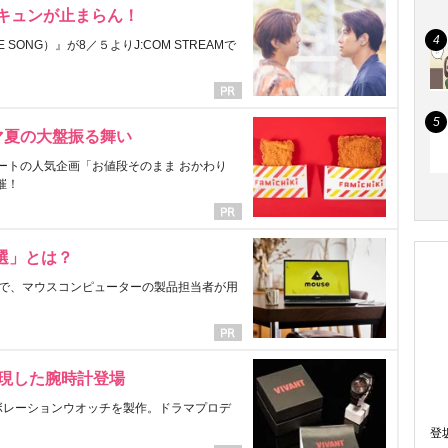
にキュンが止まらん！
ONG）』が8／５よりJ:COM STREAMで
マ夏の大盤振る舞い
ートの人気企画「お値段そのまま おかわり
催！
選」とは？
で、マウスコンピューターの製品担当者が用
表現した腕時計登場
ラボレーションウオッチを製作。ドラマプロデ
登