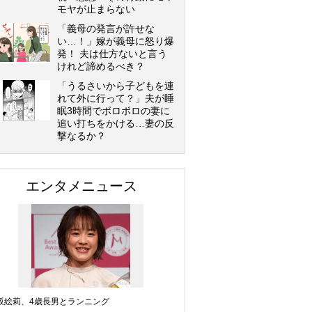
モヤが止まらない
「義母の発言が許せな
い…！」嫁が義母に怒り爆
発！ 夫は仕方ないと言う
けれど諦めるべき？
「うるさいから子どもを連
れて外に行って？」夫が睡
眠3時間でボロボロの妻に
追い打ちをかける…妻の反
撃なるか？
エンタメニュース
坂絵莉、4歳長男とランニング