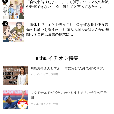
「自転車借りたよ～！」って勝手に!? ママ友の常識
が理解できない！ 次に貸してと言ってきたのは…
「育休中でしょ？手伝って！」嫁を好き勝手使う義
母のお願いを断りたい！ 頼みの綱の夫はまさかの無
関心!? 自体は最悪の結末に…
eltha イチオシ特集
川島海荷さんと学ぶ 日常に潜む“人身取引”のリアル
オリコンタイアップ特集
マクドナルドが40年にわたり支える「小学生の甲子
園」
オリコンタイアップ特集