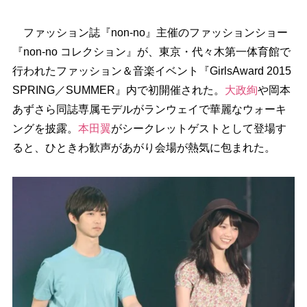
ファッション誌『non-no』主催のファッションショー
『non-no コレクション』が、東京・代々木第一体育館で
行われたファッション＆音楽イベント『GirlsAward 2015
SPRING／SUMMER』内で初開催された。
大政絢
岡本
あずさら同誌専属モデルがランウェイで華麗なウォーキ
ングを披露。
本田翼
がシークレットゲストとして登場す
ると、ひときわ歓声があがり会場が熱気に包まれた。