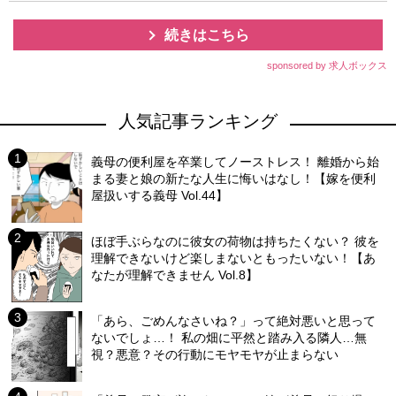
続きはこちら
sponsored by 求人ボックス
人気記事ランキング
義母の便利屋を卒業してノーストレス！ 離婚から始
まる妻と娘の新たな人生に悔いはなし！【嫁を便利
屋扱いする義母 Vol.44】
ほぼ手ぶらなのに彼女の荷物は持ちたくない？ 彼を
理解できないけど楽しまないともったいない！【あ
なたが理解できません Vol.8】
「あら、ごめんなさいね？」って絶対悪いと思って
ないでしょ…！ 私の畑に平然と踏み入る隣人…無
視？悪意？その行動にモヤモヤが止まらない