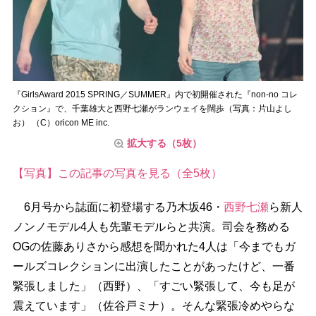
『GirlsAward 2015 SPRING／SUMMER』内で初開催された『non-no コレ
クション』で、千葉雄大と西野七瀬がランウェイを闊歩（写真：片山よし
お） （C）oricon ME inc.
拡大する（5枚）
【写真】この記事の写真を見る（全5枚）
6月号から誌面に初登場する乃木坂46・
西野七瀬
ら新人
ノンノモデル4人も先輩モデルらと共演。司会を務める
OGの佐藤ありさから感想を聞かれた4人は「今までもガ
ールズコレクションに出演したことがあったけど、一番
緊張しました」（西野）、「すごい緊張して、今も足が
震えています」（佐谷戸ミナ）。そんな緊張冷めやらな