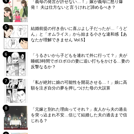
「義母の発言が許せない…！」嫁が義母に怒り爆
発！ 夫は仕方ないと言うけれど諦めるべき？
結婚前提の付き合いに喜ぶよし子だったが…「うど
ん」と「オムライス」から始まる小さな違和感【あ
なたが理解できません Vol.5】
「うるさいから子どもを連れて外に行って？」夫が
睡眠3時間でボロボロの妻に追い打ちをかける…妻の
反撃なるか？
「私が絶対に娘の可能性を開花させる…！」娘に高
額を注ぎ自分の夢を押しつけた母の大誤算
「元嫁と別れた理由ってそれ？」友人から夫の過去
を突っ込まれ不安…信じて結婚した夫の過去まで信
じれる？