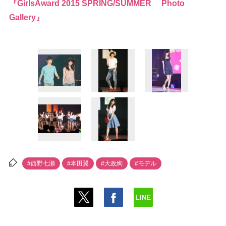
『GirlsAward 2015 SPRING/SUMMER Photo
Gallery』
#西野七瀬
#本田翼
#大政絢
#モデル