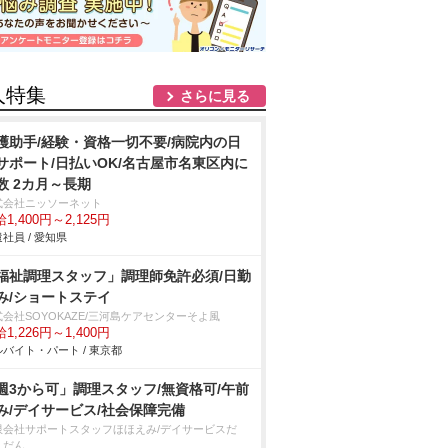
人特集
さらに見る
護助手/経験・資格一切不要/病院内の日
サポート/日払いOK/名古屋市名東区内に
数 2カ月～長期
式会社ニッソーネット
1,400円～2,125円
社員 / 愛知県
福祉調理スタッフ」調理師免許必須/日勤
み/ショートステイ
式会社SOYOKAZE/三河島ケアセンターそよ風
1,226円～1,400円
バイト・パート / 東京都
週3から可」調理スタッフ/無資格可/午前
み/デイサービス/社会保障完備
限会社サポートスタッフほほえみ/デイサービスだ
・だん