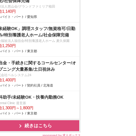
宅/社会保障完備
療法人悠山会/グランドファミリア植田
1,140円
バイト・パート / 愛知県
未経験OK」調理スタッフ/無資格可/日勤
み/特別養護老人ホーム/社会保障完備
会福祉法人福信会/特別養護老人ホーム 麦久保園
1,250円
バイト・パート / 東京都
当金・手続きに関するコールセンター/オ
プニング大量募集/土日祝休み
式会社ベルシステム24
1,400円
バイト・パート / 契約社員 / 北海道
科助手/未経験OK・扶養内勤務OK
ental Clinic 道玄坂
1,300円～1,800円
バイト・パート / 東京都
続きはこちら
sponsored by 求人ボックス