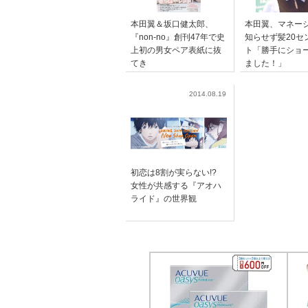
本田翼＆坂口健太郎、
本田翼、マネー
『non-no』創刊47年で史
知らせず髪20セ
上初の男女ペア表紙に抜
ト「勝手にショ
てき
ました！」
2014.08.19
初恋は8割が実らない!?
女性が共感する『アオハ
ライド』の世界観