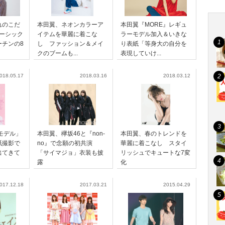
れのこだ
本田翼、ネオンカラーア
本田翼『MORE』レギュ
ーシック
イテムを華麗に着こな
ラーモデル加入＆いきな
ーチンの8
し ファッション＆メイ
り表紙「等身大の自分を
クのブームも...
表現していけ...
018.05.17
2018.03.16
2018.03.12
oモデル」
本田翼、欅坂46と『non-
本田翼、春のトレンドを
紙撮影で
no』で念願の初共演
華麗に着こなし スタイ
出てきて
「サイマジョ」衣装も披
リッシュでキュートな7変
露
化
017.12.18
2017.03.21
2015.04.29