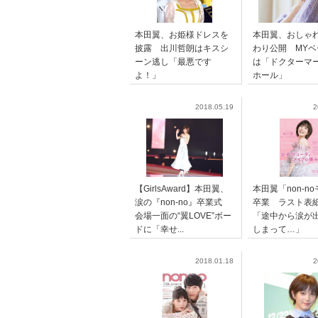
本田翼、お姫様ドレスを
本田翼、おしゃ
披露 出川哲朗はキスシ
わり公開 MYベ
ーン逃し「最悪です
は「ドクターマ
よ！」
ホール」
2018.05.19
2
【GirlsAward】本田翼、
本田翼「non-n
涙の『non-no』卒業式
卒業 ラスト表
会場一面の“翼LOVE”ボー
「途中から涙が
ドに「幸せ...
しまって…」
2018.01.18
2