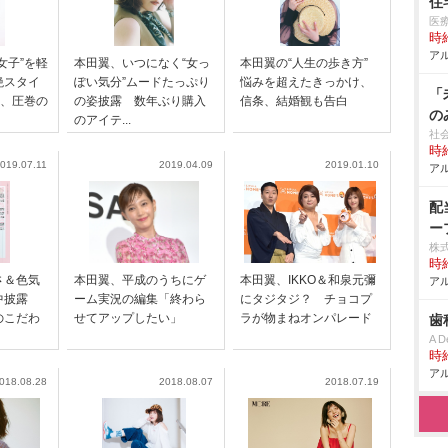
住
医
時給
アル
女子”を軽
本田翼、いつになく“女っ
本田翼の“人生の歩き方”
絶スタイ
ぽい気分”ムードたっぷり
悩みを超えたきっかけ、
「
ル、圧巻の
の姿披露 数年ぶり購入
信条、結婚観も告白
の
のアイテ...
社
時給
019.07.11
2019.04.09
2019.01.10
アル
配
ー
株
時給
さ＆色気
本田翼、平成のうちにゲ
本田翼、IKKO＆和泉元彌
アル
背中披露
ーム実況の編集「終わら
にタジタジ？ チョコプ
のこだわ
せてアップしたい」
ラが物まねオンパレード
歯
A D
時給
アル
018.08.28
2018.08.07
2018.07.19