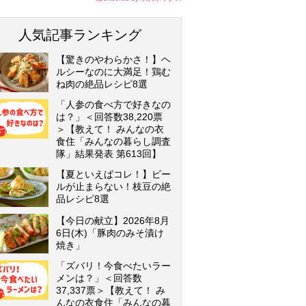
人気記事ランキング
【驚きのやわらかさ！】ヘ
ルシーなのに大満足！鶏む
ね肉の絶品レシピ8選
「人参の食べ方で好きなの
は？」＜回答数38,220票
＞【教えて！ みんなの衣
食住「みんなの暮らし調査
隊」結果発表 第613回】
【夏といえばコレ！】ビー
ルが止まらない！枝豆の絶
品レシピ8選
【今日の献立】2026年8月
6日(木)「豚肉のみそ漬け
焼き」
「ズバリ！今食べたいラー
メンは？」＜回答数
37,337票＞【教えて！ み
んなの衣食住「みんなの暮