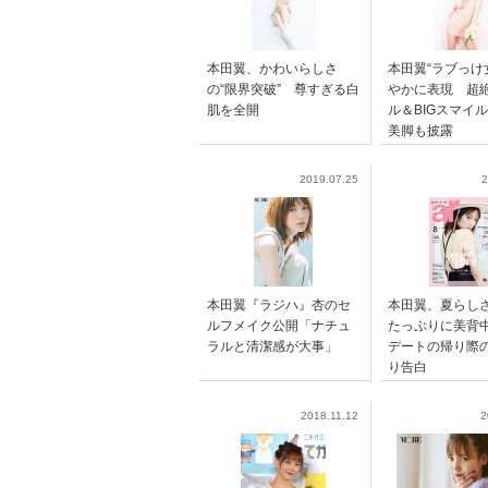
本田翼、かわいらしさ
本田翼“ラブっけ
の“限界突破” 尊すぎる白
かに表現 超
肌を全開
ル＆BIGスマイ
美脚も披露
2019.07.25
2
本田翼『ラジハ』杏のセ
本田翼、夏らし
ルフメイク公開「ナチュ
たっぷりに美
ラルと清潔感が大事」
デートの帰り際
り告白
2018.11.12
2