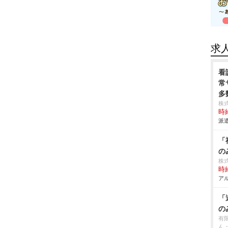
求
看
常
多
株
時給
派遣
「
の
株
時給
アル
「
の
有
ん