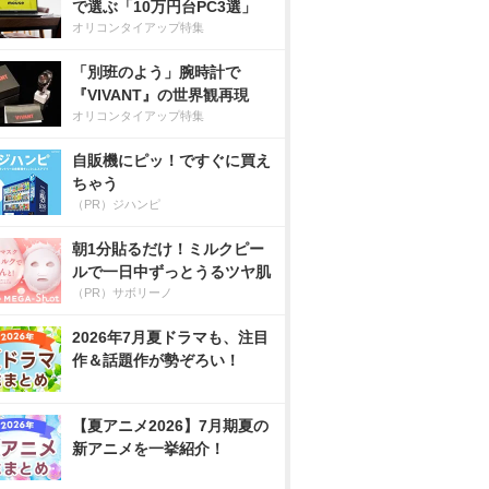
で選ぶ「10万円台PC3選」
オリコンタイアップ特集
「別班のよう」腕時計で
『VIVANT』の世界観再現
オリコンタイアップ特集
自販機にピッ！ですぐに買え
ちゃう
（PR）ジハンピ
朝1分貼るだけ！ミルクピー
ルで一日中ずっとうるツヤ肌
（PR）サボリーノ
2026年7月夏ドラマも、注目
作＆話題作が勢ぞろい！
【夏アニメ2026】7月期夏の
新アニメを一挙紹介！