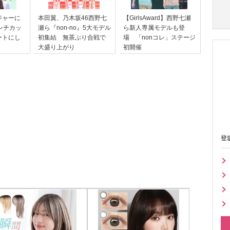
ジャーに
本田翼、乃木坂46西野七
【GirlsAward】西野七瀬
ンチカッ
瀬ら『non-no』5大モデル
ら新人専属モデルも登
ートにし
初集結 無茶ぶり合戦で
場 「nonコレ」ステージ
大盛り上がり
初開催
登