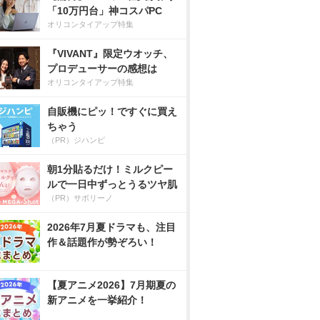
「10万円台」神コスパPC
オリコンタイアップ特集
『VIVANT』限定ウオッチ、
プロデューサーの感想は
オリコンタイアップ特集
自販機にピッ！ですぐに買え
ちゃう
（PR）ジハンピ
朝1分貼るだけ！ミルクピー
ルで一日中ずっとうるツヤ肌
（PR）サボリーノ
2026年7月夏ドラマも、注目
作＆話題作が勢ぞろい！
【夏アニメ2026】7月期夏の
新アニメを一挙紹介！