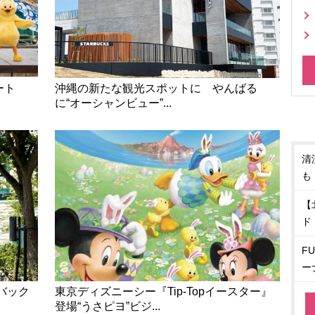
タート
沖縄の新たな観光スポットに やんばる
に“オーシャンビュー”...
清
も
【
ド
F
ー
バック
東京ディズニーシー『Tip-Topイースター』
登場“うさピヨ”ビジ...