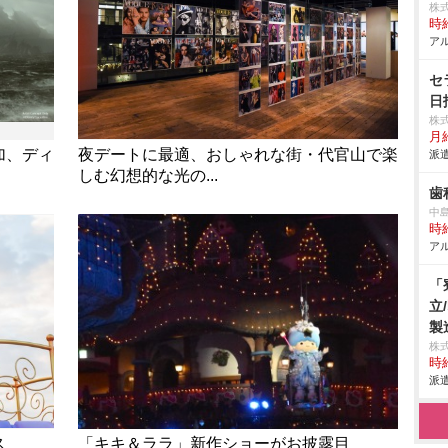
株
時給
アル
セ
日
株
月給
加、ディ
夜デートに最適、おしゃれな街・代官山で楽
派遣
しむ幻想的な光の...
歯
中
時給
アル
「
立
製
株
時給
派遣
ス
「キキ＆ララ」新作ショーがお披露目