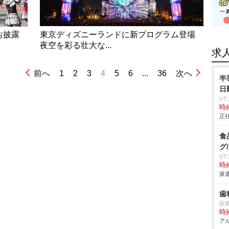
お披露
東京ディズニーランドに新プログラム登場
夜空を彩る壮大な...
求
前へ
1
2
3
4
5
6
...
36
次へ
半
日
U
時給
正社
食
グ
U
時給
派遣
歯
医
時給
アル