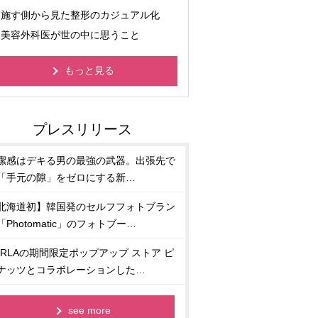
施す側から見た整形のカジュアル化
美容外科医が世の中に思うこと
もっと見る
潔感はデキる男の最強の武器。出張先で
「手元の隙」をゼロにする新…
北海道初】韓国発のセルフフォトブラン
「Photomatic」のフォトブー…
URLAの期間限定ポップアップ ストア ピ
ナッツとコラボレーションした…
see more