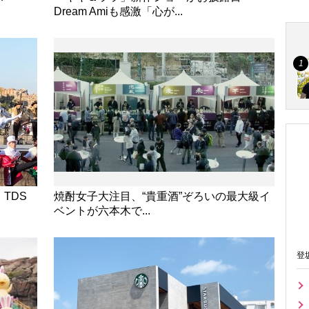
Dream Amiも感激「心が...
TDS
焼酎女子大注目、“貴重酒”ぞろいの最大級イ
ベントが六本木で...
登