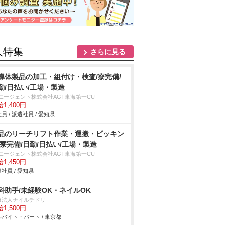
人特集
さらに見る
導体製品の加工・組付け・検査/寮完備/
勤/日払い/工場・製造
Tエージェント株式会社AGT東海第一CU
1,400円
員 / 派遣社員 / 愛知県
品のリーチリフト作業・運搬・ピッキン
/寮完備/日勤/日払い/工場・製造
Tエージェント株式会社AGT東海第一CU
1,450円
社員 / 愛知県
科助手/未経験OK・ネイルOK
療法人ナイルチドリ
1,500円
バイト・パート / 東京都