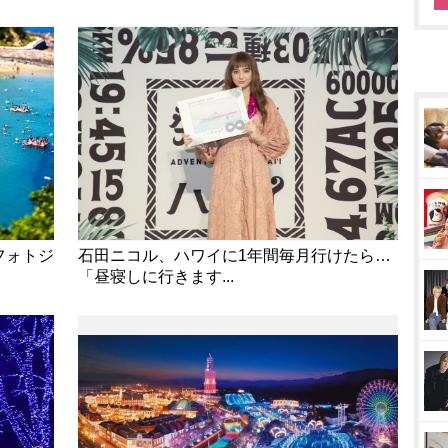
フォトジ
石田ニコル、ハワイに1年間毎月行けたら…
「昼寝しに行きます...