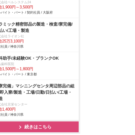
式会社ベルシステム24
1,900円～3,500円
バイト・パート / 契約社員 / 大阪府
ラミック精密部品の製造・検査/寮完備/
払い/工場・製造
式会社ライオン社
25万3,100円
社員 / 神奈川県
科助手/未経験OK・ブランクOK
島歯科医院
1,500円～1,800円
バイト・パート / 東京都
寮完備」マシニングセンタ周辺部品の組
/即入寮/製造・工場/日勤/日払い/工場・
造
式会社京栄センター
1,400円
社員 / 神奈川県
続きはこちら