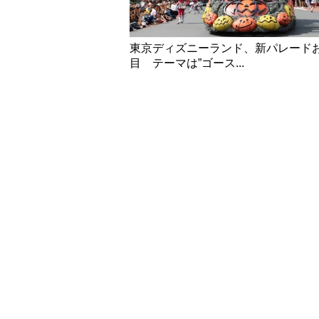
東京ディズニーランド、新パレード
目 テーマは”ゴース...