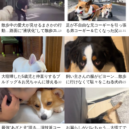
散歩中の愛犬が見せるまさかの行
足が不自由な兄コーギーを引っ張
動…路面に“液状化”して散歩ス...
る弟コーギー＆亡くなった父...
2025.01.19
2024.10.31
大喧嘩した5歳児と仲直りするブ
飼い主さんの服がビヨーン…散歩
ルドッグ＆お兄ちゃんに甘える...
に行けなくて駄々をこねる犬の...
2024.10.30
2024.10.25
最強“あざと犬”現る…演技派コー
お漏らしがバレちゃう…大慌てで