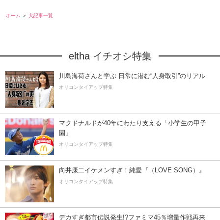
ホーム
犬記事一覧
eltha イチオシ特集
川島海荷さんと学ぶ 日常に潜む“人身取引”のリアル
オリコンタイアップ特集
マクドナルドが40年にわたり支える「小学生の甲子
園」
オリコンタイアップ特集
向井康二イケメンすぎ！純愛『（LOVE SONG）』
オリコンタイアップ特集
デカすぎ都市伝説発生!?ファミマ45％増量作戦再来