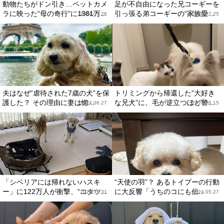
動物たちがドン引き…ペットカメ
足が不自由になった兄コーギーを
ラに映った“母の奇行”に1381万...
引っ張る弟コーギーの“家族愛...
2024.07.26
2024.07.25
夫はなぜ“虐待された7歳の犬”を保
トリミングから帰還した”大好き
護した？ その理由に妻は惚...
な兄犬”に、毛が逆立つほど警...
2024.06.27
2024.06.15
「シベリアには帰れないハスキ
“天使の羽”？ あるトイプーの行動
ー」に122万人が衝撃、“コタツ...
に大反響「うちのコにも伝...
2024.05.31
2024.05.27