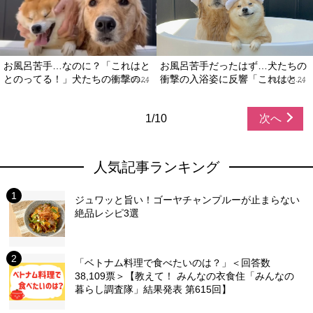
お風呂苦手…なのに？「これはと
お風呂苦手だったはず…犬たちの
とのってる！」犬たちの衝撃の...
衝撃の入浴姿に反響「これはと...
2024.05.24
2024.05.24
1/10
次へ
人気記事ランキング
ジュワッと旨い！ゴーヤチャンプルーが止まらない
絶品レシピ3選
「ベトナム料理で食べたいのは？」＜回答数
38,109票＞【教えて！ みんなの衣食住「みんなの
暮らし調査隊」結果発表 第615回】