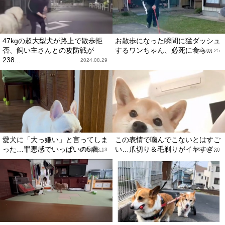
47kgの超大型犬が路上で散歩拒
お散歩になった瞬間に猛ダッシュ
否、飼い主さんとの攻防戦が
するワンちゃん、必死に食ら...
2024.08.25
238...
2024.08.29
愛犬に「大っ嫌い」と言ってしま
この表情で噛んでこないとはすご
った…罪悪感でいっぱいの5歳...
い…爪切り＆毛剃りがイヤすぎ...
2024.08.13
2024.07.30