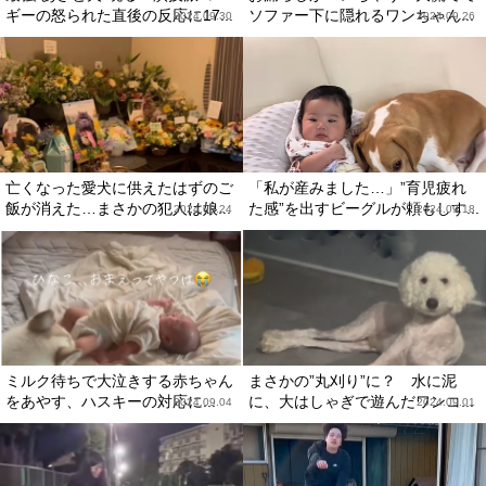
ギーの怒られた直後の反応に17...
ソファー下に隠れるワンちゃん...
2024.09.30
2024.09.26
亡くなった愛犬に供えたはずのご
「私が産みました…」”育児疲れ
飯が消えた…まさかの犯人は娘...
た感”を出すビーグルが頼もしす...
2024.09.24
2024.09.18
ミルク待ちで大泣きする赤ちゃん
まさかの”丸刈り”に？ 水に泥
をあやす、ハスキーの対応に...
に、大はしゃぎで遊んだワンコ...
2024.09.04
2024.09.01