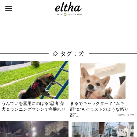
タグ：犬
うんていを器用にのぼる“忍者”柴
まるでキャラクター？ “ムキ
犬＆ランニングマシンで有酸...
顔”＆“AIイラストのような怒り
2025.01.23
顔”...
2025.01.22