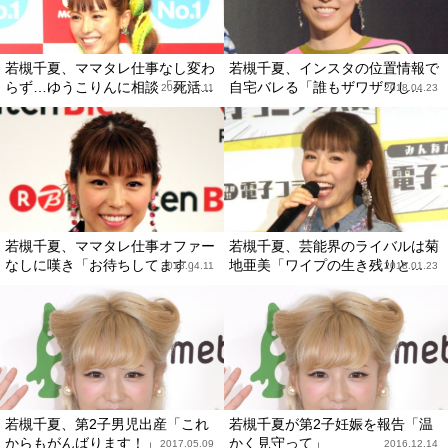
若槻千夏、ママタレ仕事なし変わ
若槻千夏、インスタの位置情報で
らず…ゆうこりんに相談「死活...
自宅バレる「誰もザワザワし...
2018.07.11
2018.04.23
若槻千夏、ママタレ仕事オファー
若槻千夏、芸能界のライバルは菊
なしに嘆き「お待ちしてます」
地亜美「ワイプの生き残りと...
2018.04.11
2018.01.23
若槻千夏、第2子男児出産「これ
若槻千夏が第2子妊娠を報告「温
からもがんばります！」
かく見守って」
2017.05.09
2016.12.14