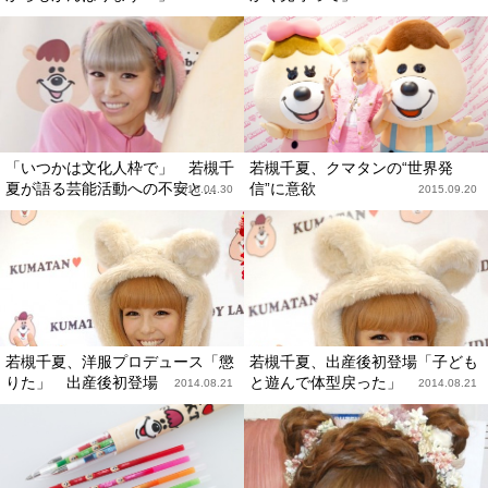
「いつかは文化人枠で」 若槻千
若槻千夏、クマタンの“世界発
夏が語る芸能活動への不安と...
信”に意欲
2016.04.30
2015.09.20
若槻千夏、洋服プロデュース「懲
若槻千夏、出産後初登場「子ども
りた」 出産後初登場
と遊んで体型戻った」
2014.08.21
2014.08.21