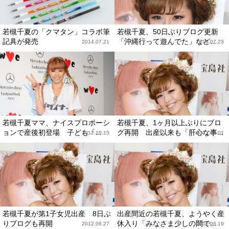
若槻千夏の「クマタン」コラボ筆
若槻千夏、50日ぶりブログ更新
記具が発売
「沖縄行って遊んでた」など...
2014.07.21
2013.07.23
若槻千夏ママ、ナイスプロポーシ
若槻千夏、1ヶ月以上ぶりにブロ
ョンで産後初登場 子ども「...
グ再開 出産以来も「肝心な事...
2012.10.15
2012.08.01
若槻千夏が第1子女児出産 8日ぶ
出産間近の若槻千夏、ようやく産
りブログも再開
休入り「みなさま少しの間で...
2012.06.27
2012.06.19