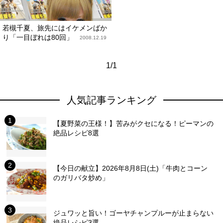
若槻千夏、旅先にはイケメンばか
り「一目ぼれは80回」
2008.12.19
1/1
人気記事ランキング
【夏野菜の王様！】苦みがクセになる！ピーマンの
絶品レシピ8選
【今日の献立】2026年8月8日(土)「牛肉とコーン
のガリバタ炒め」
ジュワッと旨い！ゴーヤチャンプルーが止まらない
絶品レシピ3選