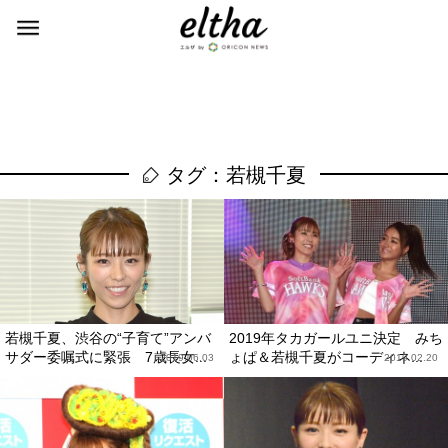
タグ：若槻千夏
若槻千夏、渋谷の“子育て”アンバ
2019年タカガールユニ決定 みち
サダー委嘱式に緊張 7歳長女...
ょぱ＆若槻千夏がコーディネ...
2019.06.03
2019.02.20