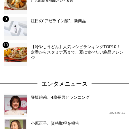
むね肉の絶品レシピ8選
注目の“アゼライン酸”、新商品
【冷やしうどん】人気レシピランキングTOP10！
定番からスタミナ系まで、夏に食べたい絶品アレン
ジ
エンタメニュース
登坂絵莉、4歳長男とランニング
2025.09.21
小原正子、資格取得を報告