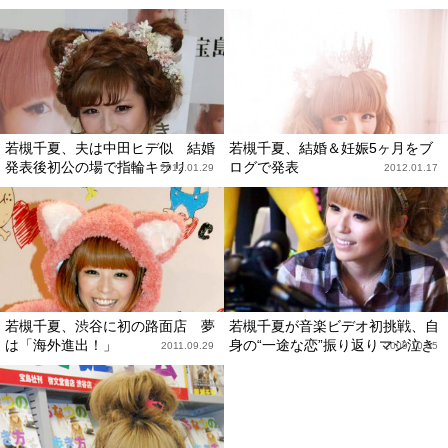
若槻千夏、夫は中田ヒデ似 結婚
若槻千夏、結婚＆妊娠5ヶ月をブ
発表後初公の場で指輪キラリ
ログで発表
2012.01.29
2012.01.17
若槻千夏、渋谷に初の路面店 夢
若槻千夏が音楽ビデオ初挑戦、自
は「海外進出！」
身の“一途な恋”振り返りマジ泣き
2011.09.29
2009.10.05