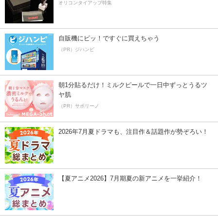
オリコンタイアップ特集
自販機にピッ！ですぐに買えちゃう
（PR）ジハンピ
朝1分貼るだけ！ミルクピールで一日中ずっとうるツ
ヤ肌
（PR）サボリーノ
2026年7月夏ドラマも、注目作＆話題作が勢ぞろい！
【夏アニメ2026】7月期夏の新アニメを一挙紹介！