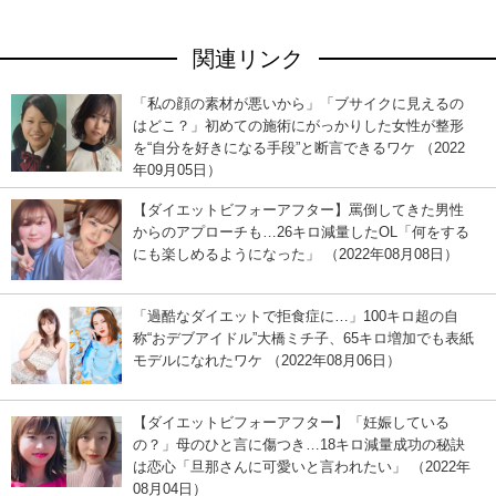
関連リンク
「私の顔の素材が悪いから」「ブサイクに見えるの
はどこ？」初めての施術にがっかりした女性が整形
を“自分を好きになる手段”と断言できるワケ （2022
年09月05日）
【ダイエットビフォーアフター】罵倒してきた男性
からのアプローチも…26キロ減量したOL「何をする
にも楽しめるようになった」 （2022年08月08日）
「過酷なダイエットで拒食症に…」100キロ超の自
称“おデブアイドル”大橋ミチ子、65キロ増加でも表紙
モデルになれたワケ （2022年08月06日）
【ダイエットビフォーアフター】「妊娠している
の？」母のひと言に傷つき…18キロ減量成功の秘訣
は恋心「旦那さんに可愛いと言われたい」 （2022年
08月04日）