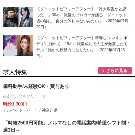
【ダイエットビフォーアフター】「誇大広告かと思
った…」30キロ減量のブロガーが語る ダイエット
後の姿に「自分の体じゃないみたい」 （2022年07月
29日）
【ダイエットビフォーアフター】華奢な“マネキンボ
ディ”に憧れて…15キロ減量成功で人生が激変したモ
デル「誰かの原動力になりたい」 （2022年07月25
日）
さらに見る
求人特集
歯科助手/未経験OK・賞与あり
みあデンタルクリニック
時給1,300円
アルバイト・パート / 神奈川県
「時給2500円可能」ノルマなしの電話案内/希望シフト制・
週3日～