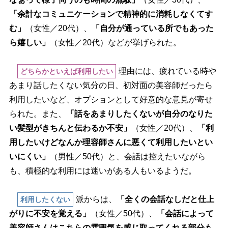
「余計なコミュニケーションで精神的に消耗しなくてす
む」
（女性／20代）、
「自分が通っている所でもあった
ら嬉しい」
（女性／20代）などが挙げられた。
理由には、疲れている時
どちらかといえば利用したい
あまり話したくない気分の日、初対面の美容師だったら
利用したいなど、オプションとして好意的な意見が寄せ
られた。また、
「話をあまりしたくないが自分のなりた
い髪型がきちんと伝わるか不安」
（女性／20代）、
「利
用したいけどなんか理容師さんに悪くて利用したいとい
いにくい」
（男性／50代）と、会話は控えたいながら
も、積極的な利用には迷いがある人もいるようだ。
派からは、
「全くの会話なしだと仕上
利用したくない
がりに不安を覚える」
（女性／50代）、
「会話によって
美容師さんはこちらの雰囲気を感じ取ってくれる部分も