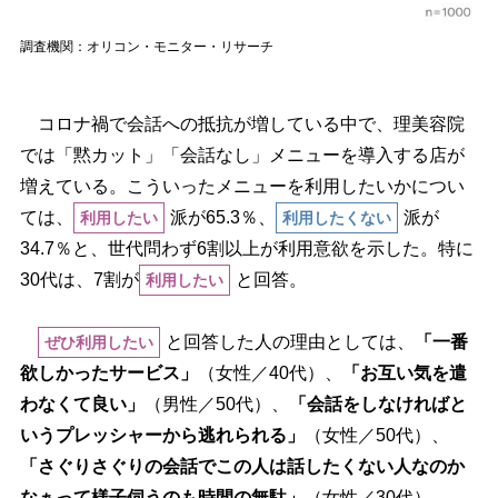
調査機関：オリコン・モニター・リサーチ
コロナ禍で会話への抵抗が増している中で、理美容院
では「黙カット」「会話なし」メニューを導入する店が
増えている。こういったメニューを利用したいかについ
ては、
派が65.3％、
派が
利用したい
利用したくない
34.7％と、世代問わず6割以上が利用意欲を示した。特に
30代は、7割が
と回答。
利用したい
と回答した人の理由としては、
「一番
ぜひ利用したい
欲しかったサービス」
（女性／40代）、
「お互い気を遣
わなくて良い」
（男性／50代）、
「会話をしなければと
いうプレッシャーから逃れられる」
（女性／50代）、
「さぐりさぐりの会話でこの人は話したくない人なのか
なぁって様子伺うのも時間の無駄」
（女性／30代）、