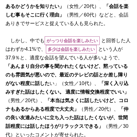
あるかどうかを知りたい」
（女性／20代）、
「会話を楽
しむ事もそこに行く理由」
（男性／60代）などと、会話
ありきでサービスと捉えている人も見られた。
しかし、中でも
と回答した人
がっつり会話を楽しみたい
はわずか4.1%で、
という人が
多少は会話を楽しみたい
37.9％と、適度な会話を望んでいる人が多いようで、
「あんまり自分の事を聞かれたくないけど、黙っている
のも雰囲気が悪いので、最近のテレビの話とか差し障り
がない程度に話した
い」（女性／10代）、
「深く入り込
みすぎた話はしたくない。 適度に情報交換程度でいい」
（男性／20代）、
「本当は気さくに話したいけど、コロ
ナもあるからある程度で大丈夫」
（男性／20代）、
「仲
の良い友達みたいに立ち入った話はしたくないが、世間
話程度には話したほうがリラックスできる」
（男性／30
代）といったコメントが寄せられた。