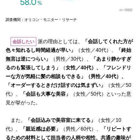
調査機関：オリコン・モニター・リサーチ
派の理由としては、
「会話してくれた方が
会話したい
色々知れるし時間経過が早い」
（女性／40代）、
「終始
無言は逆につらい」
（男性／30代）、
「あまり静かすぎ
るのも緊張してしまう」
（
女性／40代）、「フレンドリ
ーな方が気軽に髪の相談もできる」（男性／40代）、
「オーダーするときだけ話すのは気まずい」
（女性／50
代）、
「会話も大事な美容」
（女性／50代）といった意
見が挙がった。
また、
「会話込みで美容室に来てる」
（女性／10
代）、
「親近感は必要」
（男性／60代）、
「リピートす
るための材料として担当者の人柄や相性、共通の趣味が