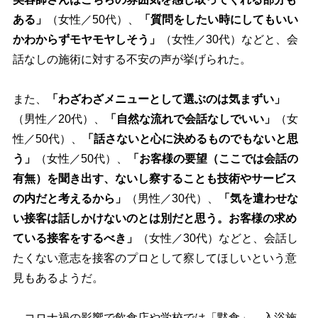
ある」
（女性／50代）、
「質問をしたい時にしてもいい
かわからずモヤモヤしそう」
（女性／30代）などと、会
話なしの施術に対する不安の声が挙げられた。
また、
「わざわざメニューとして選ぶのは気まずい」
（男性／20代）、
「自然な流れで会話なしでいい」
（女
性／50代）、
「話さないと心に決めるものでもないと思
う」
（女性／50代）、
「お客様の要望（ここでは会話の
有無）を聞き出す、ないし察することも技術やサービス
の内だと考えるから」
（男性／30代）、
「気を遣わせな
い接客は話しかけないのとは別だと思う。お客様の求め
ている接客をするべき」
（女性／30代）などと、会話し
たくない意志を接客のプロとして察してほしいという意
見もあるようだ。
コロナ禍の影響で飲食店や学校では「黙食」、入浴施