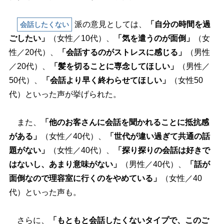
派の意見としては、
「自分の時間を過
会話したくない
ごしたい」
（女性／10代）、
「気を遣うのが面倒」
（女
性／20代）、
「会話するのがストレスに感じる」
（男性
／20代）、
「髪を切ることに専念してほしい」
（男性／
50代）、
「会話より早く終わらせてほしい」
（女性50
代）といった声が挙げられた。
また、
「他のお客さんに会話を聞かれることに抵抗感
がある」
（女性／40代）、
「世代が違い過ぎて共通の話
題がない」
（女性／40代）、
「探り探りの会話は好きで
はないし、あまり意味がない」
（男性／40代）、
「話が
面倒なので理容室に行くのをやめている」
（女性／40
代）といった声も。
さらに、
「もともと会話したくないタイプで、このご