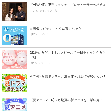
『VIVANT』限定ウオッチ、プロデューサーの感想は
オリコンタイアップ特集
自販機にピッ！ですぐに買えちゃう
（PR）ジハンピ
朝1分貼るだけ！ミルクピールで一日中ずっとうるツ
ヤ肌
（PR）サボリーノ
2026年7月夏ドラマも、注目作＆話題作が勢ぞろい！
【夏アニメ2026】7月期夏の新アニメを一挙紹介！