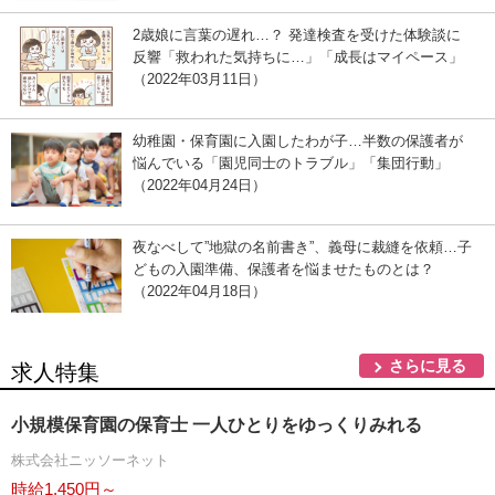
2歳娘に言葉の遅れ…？ 発達検査を受けた体験談に
反響「救われた気持ちに…」「成長はマイペース」
（2022年03月11日）
幼稚園・保育園に入園したわが子…半数の保護者が
悩んでいる「園児同士のトラブル」「集団行動」
（2022年04月24日）
夜なべして”地獄の名前書き”、義母に裁縫を依頼…子
どもの入園準備、保護者を悩ませたものとは？
（2022年04月18日）
さらに見る
求人特集
小規模保育園の保育士 一人ひとりをゆっくりみれる
株式会社ニッソーネット
時給1,450円～