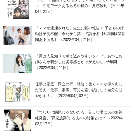
ル、在宅ワークあるあるの極みに共感殺到 （2022年
04月21日）
「ママが逮捕された」先生に嘘の報告？ 子どもの行
動は予測不能…今だから笑って話せる【幼稚園&保育
園あるある】 （2022年04月21日）
「実は人見知りで考え込みやすいタイプ」あつこお
姉さんが明かした劣等感とかけがえのない6年間
（2022年04月11日）
仕事と家庭、両立の壁…時短で働くママが導き出し
た答え「仕事、家事、育児を言い訳にして自分を甘
かす！」 （2022年04月02日）
「つわりは病気じゃないだろ」苦しむ妻に夫の無神
経発言、“育児放棄”する夫への対策とは？ （2022年
03月17日）