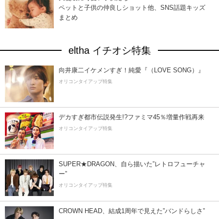
ペットと子供の仲良しショット他、SNS話題キッズ
まとめ
eltha イチオシ特集
向井康二イケメンすぎ！純愛『（LOVE SONG）』
オリコンタイアップ特集
デカすぎ都市伝説発生!?ファミマ45％増量作戦再来
オリコンタイアップ特集
SUPER★DRAGON、自ら描いた”レトロフューチャ
ー”
オリコンタイアップ特集
CROWN HEAD、結成1周年で見えた”バンドらしさ”