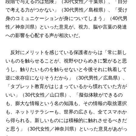
段階で与えるのは危険」（30代女性／千葉県）、「自分
で考える力がつかない」（30代男性／島根県）、「受け
身のコミュニケーションが身についてしまう」（40代男
性／神奈川県）といった意見が。視力、脳や言葉の発達
への影響を心配する声が相次いだ。
反対にメリットを感じている保護者からは「常に新し
いものを触らせることが、視野やひらめきに繋がると思
うし、触りたいものを触らせないと今後それに執着して
逆に依存症になりそうだから」（30代男性／広島県）、
「タブレット教育がはじまっているから慣れていた方が
いい」（30代女性／山口県）、「擬似体験ができるの
も、膨大な情報という名の知識も、その情報の取捨選択
も、ネットリテラシーも、世界の広さも、全てスマホか
ら得られる。新しいものには積極的に触れさせるべきだ
と思う」（30代女性／神奈川県）といった意見があがっ