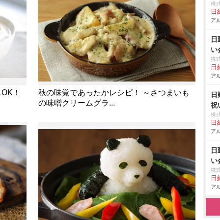
株
日給
アル
日
い
株
日給
アル
もOK！
秋の味覚であったかレシピ！ ～さつまいも
日
の味噌クリームグラ...
祝
株
日給
アル
日
い
株
日給
アル