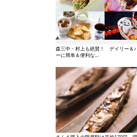
森三中・村上も絶賛！ デイリー＆
ーに簡単＆便利な...