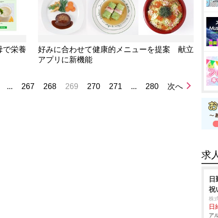
母で栄養
好みに合わせて健康的メニューを提案 献立
アプリに新機能
...
267
268
269
270
271
...
280
次へ
求
日
祝
株
日給
アル