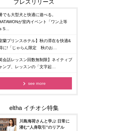
暑でも大型犬と快適に遊べる。
HATAWONが室内イベント「ワン上等
s S…
室蘭プリンスホテル】秋の滞在を快適&
得に!「じゃらん限定 秋のお…
英会話レッスン回数無制限】ネイティブ
ャンプ、レッスンの「文字起…
see more
川島海荷さんと学ぶ 日常に
潜む“人身取引”のリアル