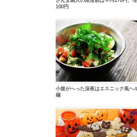
さんま購入の限度額は平均170円、
100円
小腹がへった深夜はエスニック風ヘ
麺