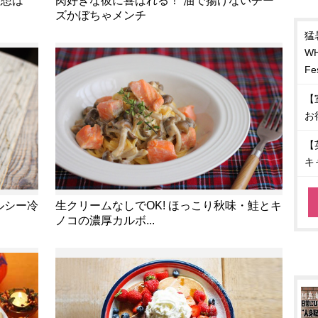
理想は
肉好きな彼に喜ばれる！ 油で揚げないチー
ズかぼちゃメンチ
猛
W
Fe
【
お
【
キ
ルシー冷
生クリームなしでOK! ほっこり秋味・鮭とキ
ノコの濃厚カルボ...