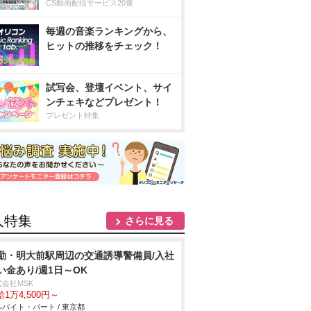
CS動画配信サービス20選
毎週の音楽ランキングから、
ヒットの推移をチェック！
試写会、登壇イベント、サイ
ンチェキなどプレゼント！
プレゼント特集
人特集
さらに見る
勤・明大前駅周辺の交通誘導警備員/入社
い金あり/週1日～OK
式会社MSK
1万4,500円～
バイト・パート / 東京都