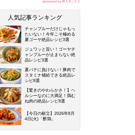
sponsored by 求人ボックス
人気記事ランキング
チャンプルーだけじゃもっ
たいない！今年こそ極める
夏ゴーヤ絶品レシピ3選
ジュワッと旨い！ゴーヤチ
ャンプルーが止まらない絶
品レシピ3選
夏バテに負けない！豚肉で
スタミナ補給できる絶品レ
シピ8選
【驚きのやわらかさ！】ヘ
ルシーなのに大満足！鶏む
ね肉の絶品レシピ8選
【今日の献立】2026年8月
4日(火)「酢鶏」