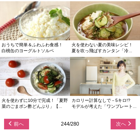
おうちで簡単＆ふわふわ食感！
火を使わない夏の美味レシピ！
白桃缶のヨーグルトソルベ
夏を吹っ飛ばすカンタン「冷...
火を使わずに10分で完成！「夏野
カロリー計算なしで－5キロ!?
菜のごまポン酢どんぶり」【...
モデルが考えた「ワンプレート...
前へ
244/280
次へ