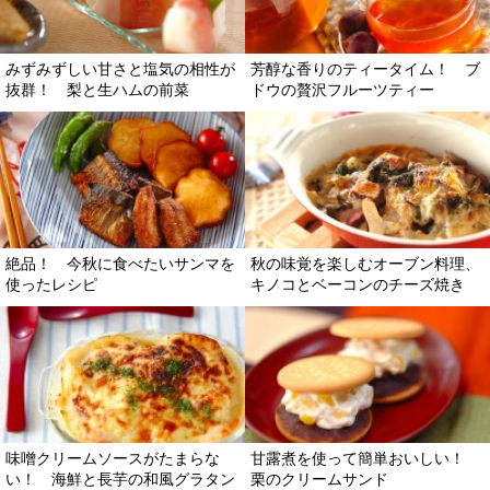
みずみずしい甘さと塩気の相性が
芳醇な香りのティータイム！ ブ
抜群！ 梨と生ハムの前菜
ドウの贅沢フルーツティー
絶品！ 今秋に食べたいサンマを
秋の味覚を楽しむオーブン料理、
使ったレシピ
キノコとベーコンのチーズ焼き
味噌クリームソースがたまらな
甘露煮を使って簡単おいしい！
い！ 海鮮と長芋の和風グラタン
栗のクリームサンド