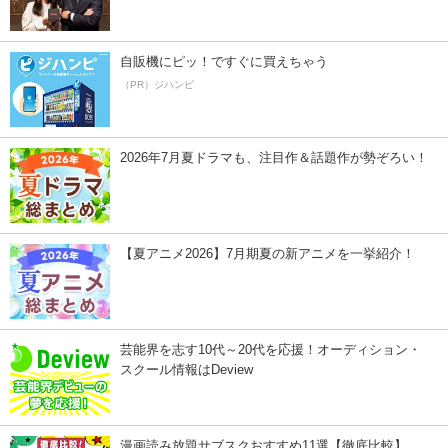
自販機にピッ！ですぐに買えちゃう
（PR）ジハンピ
2026年7月夏ドラマも、注目作＆話題作が勢ぞろい！
【夏アニメ2026】7月期夏の新アニメを一挙紹介！
芸能界を志す10代～20代を応援！オーディション・
スクール情報はDeview
漫画読み放題サブスクおすすめ11選【徹底比較】