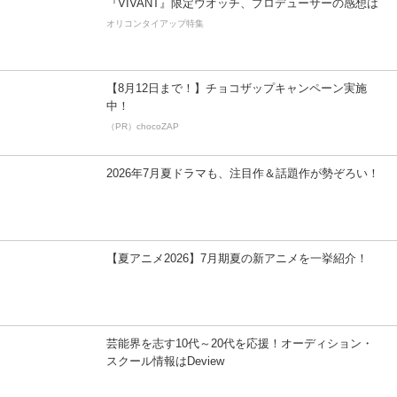
『VIVANT』限定ウオッチ、プロデューサーの感想は
オリコンタイアップ特集
【8月12日まで！】チョコザップキャンペーン実施
中！
（PR）chocoZAP
2026年7月夏ドラマも、注目作＆話題作が勢ぞろい！
【夏アニメ2026】7月期夏の新アニメを一挙紹介！
芸能界を志す10代～20代を応援！オーディション・
スクール情報はDeview