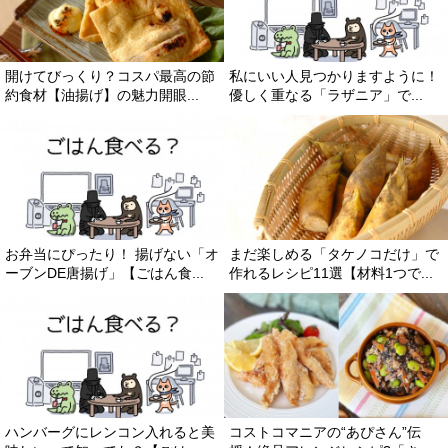
開けてびっくり？コスパ最高の節
私にいい人見つかりますように！
約食材【油揚げ】の魅力開眼...
優しく重なる「ラザニア」で...
お弁当にぴったり！ 揚げない「オ
まだ楽しめる「タケノコだけ」で
ーブンDE唐揚げ」【ごはん食...
作れるレシピ11選【材料1つで...
ハンバーグにレンコン入れると美
コストコマニアの“あぴさん”伝