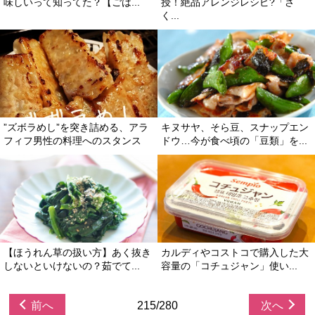
味しいって知ってた？【ごは...
授！絶品アレンジレシピ?「さ
く...
”ズボラめし”を突き詰める、アラ
キヌサヤ、そら豆、スナップエン
フィフ男性の料理へのスタンス
ドウ…今が食べ頃の「豆類」を...
【ほうれん草の扱い方】あく抜き
カルディやコストコで購入した大
しないといけないの？茹でて...
容量の「コチュジャン」使い...
前へ
215/280
次へ