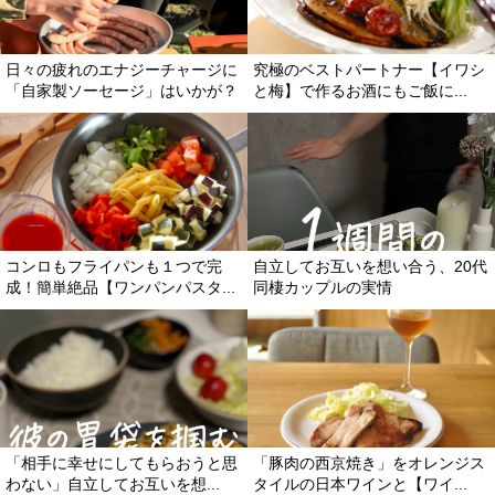
日々の疲れのエナジーチャージに
究極のベストパートナー【イワシ
「自家製ソーセージ」はいかが？
と梅】で作るお酒にもご飯に...
コンロもフライパンも１つで完
自立してお互いを想い合う、20代
成！簡単絶品【ワンパンパスタ...
同棲カップルの実情
「相手に幸せにしてもらおうと思
「豚肉の西京焼き」をオレンジス
わない」自立してお互いを想...
タイルの日本ワインと【ワイ...