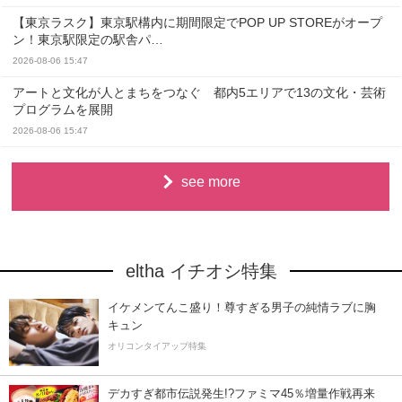
【東京ラスク】東京駅構内に期間限定でPOP UP STOREがオープ
ン！東京駅限定の駅舎パ…
2026-08-06 15:47
アートと文化が人とまちをつなぐ 都内5エリアで13の文化・芸術
プログラムを展開
2026-08-06 15:47
see more
eltha イチオシ特集
イケメンてんこ盛り！尊すぎる男子の純情ラブに胸
キュン
オリコンタイアップ特集
デカすぎ都市伝説発生!?ファミマ45％増量作戦再来