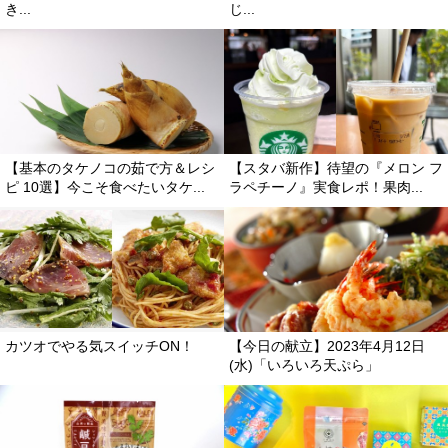
き...
じ...
【基本のタケノコの茹で方＆レシ
【スタバ新作】待望の『メロン フ
ピ 10選】今こそ食べたいタケ...
ラペチーノ』実食レポ！果肉...
カツオでやる気スイッチON！
【今日の献立】2023年4月12日
(水)「いろいろ天ぷら」