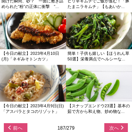
開けた瞬間、砂？ 一面に敷き詰
ピリ辛キムチでご飯が進む！「豚
められた“粉”の正体に衝撃 “...
たまニラキムチ」【もあいか...
【今日の献立】2023年4月10日
簡単！子供も嬉しい【ほうれん草
(月)「ネギみそトンカツ」
50選】栄養満点でヘルシーな...
【今日の献立】2023年4月9日(日)
【スナップエンドウ23選】基本の
「アスパラとタコのリゾット」
茹で方から和え物、炒め物な...
前へ
187/279
次へ