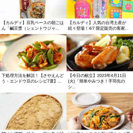
【カルディ】豆乳ベースの朝ごは
【カルディ】人気の台湾土産が
ん「鹹豆漿（シェントウジャ...
続々登場！4/7 限定販売の客家...
下処理方法を解説！【さやえんど
【今日の献立】2023年4月11日
う・エンドウ豆のレシピ7選】...
(火)「簡単やみつき！手羽先の
シ...