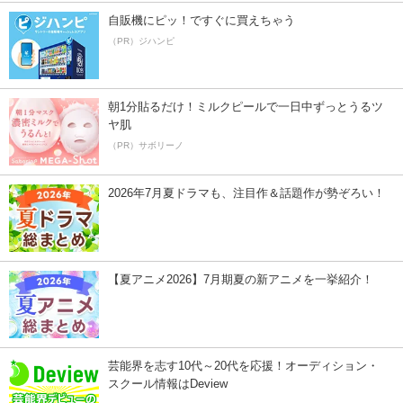
自販機にピッ！ですぐに買えちゃう
（PR）ジハンピ
朝1分貼るだけ！ミルクピールで一日中ずっとうるツ
ヤ肌
（PR）サボリーノ
2026年7月夏ドラマも、注目作＆話題作が勢ぞろい！
【夏アニメ2026】7月期夏の新アニメを一挙紹介！
芸能界を志す10代～20代を応援！オーディション・
スクール情報はDeview