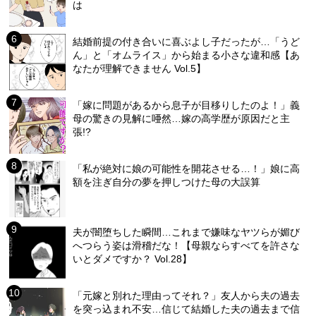
は
結婚前提の付き合いに喜ぶよし子だったが…「うど
ん」と「オムライス」から始まる小さな違和感【あ
なたが理解できません Vol.5】
「嫁に問題があるから息子が目移りしたのよ！」義
母の驚きの見解に唖然…嫁の高学歴が原因だと主
張!?
「私が絶対に娘の可能性を開花させる…！」娘に高
額を注ぎ自分の夢を押しつけた母の大誤算
夫が闇堕ちした瞬間…これまで嫌味なヤツらが媚び
へつらう姿は滑稽だな！【母親ならすべてを許さな
いとダメですか？ Vol.28】
「元嫁と別れた理由ってそれ？」友人から夫の過去
を突っ込まれ不安…信じて結婚した夫の過去まで信