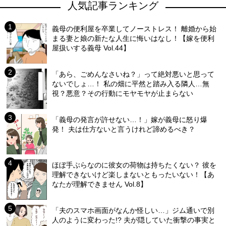
人気記事ランキング
義母の便利屋を卒業してノーストレス！ 離婚から始
まる妻と娘の新たな人生に悔いはなし！【嫁を便利
屋扱いする義母 Vol.44】
「あら、ごめんなさいね？」って絶対悪いと思って
ないでしょ…！ 私の畑に平然と踏み入る隣人…無
視？悪意？その行動にモヤモヤが止まらない
「義母の発言が許せない…！」嫁が義母に怒り爆
発！ 夫は仕方ないと言うけれど諦めるべき？
ほぼ手ぶらなのに彼女の荷物は持ちたくない？ 彼を
理解できないけど楽しまないともったいない！【あ
なたが理解できません Vol.8】
「夫のスマホ画面がなんか怪しい…」ジム通いで別
人のように変わった!? 夫が隠していた衝撃の事実と