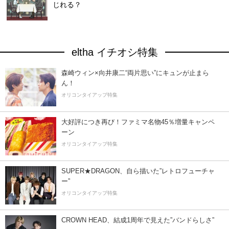
じれる？
eltha イチオシ特集
森崎ウィン×向井康二“両片思い”にキュンが止まら
ん！
オリコンタイアップ特集
大好評につき再び！ファミマ名物45％増量キャンペ
ーン
オリコンタイアップ特集
SUPER★DRAGON、自ら描いた”レトロフューチャ
ー”
オリコンタイアップ特集
CROWN HEAD、結成1周年で見えた”バンドらしさ”