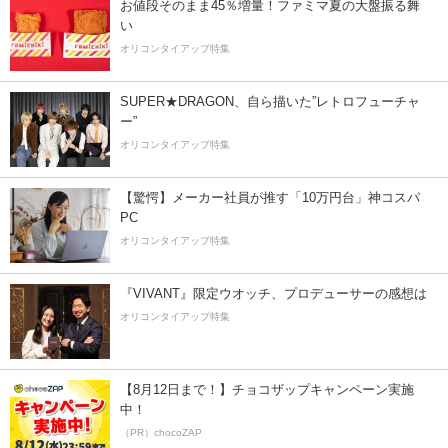
お値段そのまま45％増量！ファミマ夏の大盤振る舞
い
オリコンタイアップ特集
SUPER★DRAGON、自ら描いた”レトロフューチャ
ー”
オリコンタイアップ特集
【驚愕】メーカー社員が推す「10万円台」神コスパ
PC
オリコンタイアップ特集
『VIVANT』限定ウオッチ、プロデューサーの感想は
オリコンタイアップ特集
【8月12日まで！】チョコザップキャンペーン実施
中！
（PR）chocoZAP