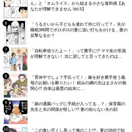
ん」と「オムライス」から始まる小さな違和感【あ
なたが理解できません Vol.5】
「うるさいから子どもを連れて外に行って？」夫が
睡眠3時間でボロボロの妻に追い打ちをかける…妻の
反撃なるか？
「自転車借りたよ～！」って勝手に!? ママ友の常識
が理解できない！ 次に貸してと言ってきたのは…
「育休中でしょ？手伝って！」嫁を好き勝手使う義
母のお願いを断りたい！ 頼みの綱の夫はまさかの無
関心!? 自体は最悪の結末に…
「娘の通園バッグに手紙が入ってる…？」保育園の
先生と夫の関係が怪しい!? 妻の知らない夫の顔
「この食い尽くし系って俺のこと!?」妻のSNSで知