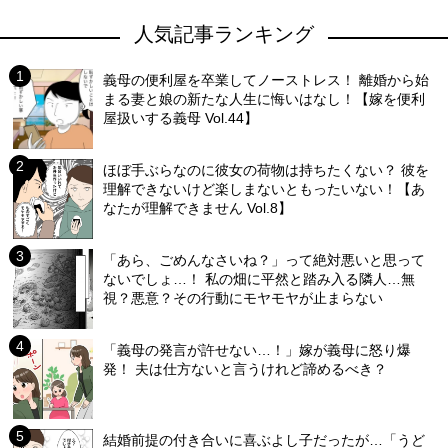
人気記事ランキング
義母の便利屋を卒業してノーストレス！ 離婚から始
まる妻と娘の新たな人生に悔いはなし！【嫁を便利
屋扱いする義母 Vol.44】
ほぼ手ぶらなのに彼女の荷物は持ちたくない？ 彼を
理解できないけど楽しまないともったいない！【あ
なたが理解できません Vol.8】
「あら、ごめんなさいね？」って絶対悪いと思って
ないでしょ…！ 私の畑に平然と踏み入る隣人…無
視？悪意？その行動にモヤモヤが止まらない
「義母の発言が許せない…！」嫁が義母に怒り爆
発！ 夫は仕方ないと言うけれど諦めるべき？
結婚前提の付き合いに喜ぶよし子だったが…「うど