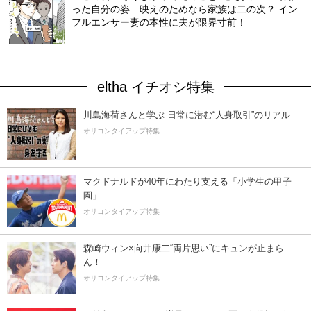
った自分の姿…映えのためなら家族は二の次？ イン
フルエンサー妻の本性に夫が限界寸前！
eltha イチオシ特集
川島海荷さんと学ぶ 日常に潜む“人身取引”のリアル
オリコンタイアップ特集
マクドナルドが40年にわたり支える「小学生の甲子
園」
オリコンタイアップ特集
森崎ウィン×向井康二“両片思い”にキュンが止まら
ん！
オリコンタイアップ特集