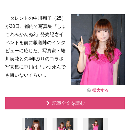
タレントの中川翔子（25）
が30日、都内で写真集『しょ
これみかんぬ2』発売記念イ
ベントを前に報道陣のインタ
ビューに応じた。写真家・蜷
川実花との4年ぶりのコラボ
写真集に中川は「いつ死んで
も悔いないくらい...
拡大する
記事全文を読む