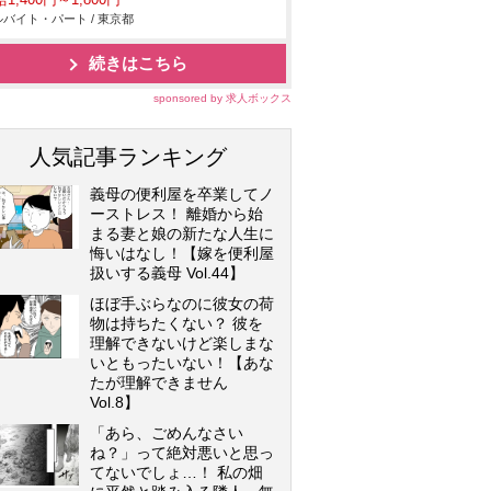
1,400円～1,800円
バイト・パート / 東京都
続きはこちら
sponsored by 求人ボックス
人気記事ランキング
義母の便利屋を卒業してノ
ーストレス！ 離婚から始
まる妻と娘の新たな人生に
悔いはなし！【嫁を便利屋
扱いする義母 Vol.44】
ほぼ手ぶらなのに彼女の荷
物は持ちたくない？ 彼を
理解できないけど楽しまな
いともったいない！【あな
たが理解できません
Vol.8】
「あら、ごめんなさい
ね？」って絶対悪いと思っ
てないでしょ…！ 私の畑