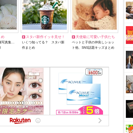
とめ
スタバ新作イッキ見せ！
天使級に可愛い子供たち
猫写真集…
いくつ知ってる？ スタバ新
ペットと子供の仲良しショッ
リ
作まとめ
ト他、SNS話題キッズまとめ