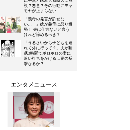
に平然と踏み入る隣人…無
視？悪意？その行動にモヤ
モヤが止まらない
「義母の発言が許せな
い…！」嫁が義母に怒り爆
発！ 夫は仕方ないと言う
けれど諦めるべき？
「うるさいから子どもを連
れて外に行って？」夫が睡
眠3時間でボロボロの妻に
追い打ちをかける…妻の反
撃なるか？
エンタメニュース