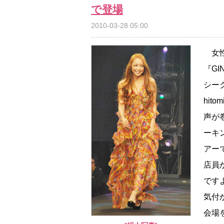
で登場
2010-03-28 05:00
女性
『GI
シー
hi
声が
ーキ
アー
店員
です
気付
会場