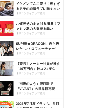
イケメンてんこ盛り！尊すぎ
る男子の純情ラブに胸キュン
オリコンタイアップ特集
お値段そのまま45％増量！フ
ァミマ夏の大盤振る舞い
オリコンタイアップ特集
SUPER★DRAGON、自ら描
いた”レトロフューチャー”
オリコンタイアップ特集
【驚愕】メーカー社員が推す
「10万円台」神コスパPC
オリコンタイアップ特集
「別班のよう」腕時計で
『VIVANT』の世界観再現
オリコンタイアップ特集
2026年7月夏ドラマも、注目