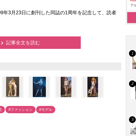
時給
アル
09年3月23日に創刊した同誌の1周年を記念して、読者
記事全文を読む
恵
#ファッション
#モデル