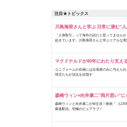
注目★トピックス
川島海荷さんと学ぶ 日常に潜む“人
「人身取引」って海外の話だと思ってませんか
起きています。川島海荷さんと学ぶリアルな実
マクドナルドが40年にわたり支え
ユニフォームの右袖には出場者のみに与えられ
球児たちが頂点を目指す
森崎ウィン×向井康二“両片思い”
森崎ウィンと向井康二がW主演！映画『（LOVE S
最速配信。究極のピュアラブ！