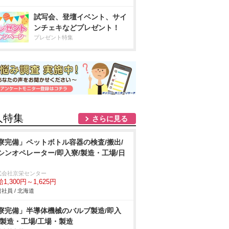
試写会、登壇イベント、サイ
ンチェキなどプレゼント！
プレゼント特集
人特集
さらに見る
寮完備」ペットボトル容器の検査/搬出/
シンオペレーター/即入寮/製造・工場/日
式会社京栄センター
1,300円～1,625円
社員 / 北海道
寮完備」半導体機械のバルブ製造/即入
/製造・工場/工場・製造