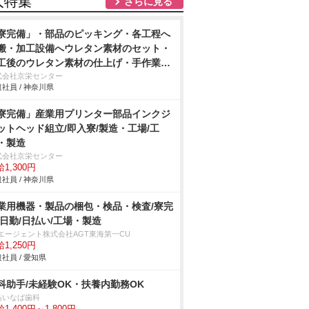
人特集
さらに見る
寮完備」・部品のピッキング・各工程へ
搬・加工設備へウレタン素材のセット・
工後のウレタン素材の仕上げ・手作業
アドライバーを使用しての車用シートの
式会社京栄センター
社員 / 神奈川県
付け・製品の検査作業/即入寮/製造・工
寮完備」産業用プリンター部品インクジ
ットヘッド組立/即入寮/製造・工場/工
・製造
式会社京栄センター
1,300円
社員 / 神奈川県
業用機器・製品の梱包・検品・検査/寮完
/日勤/日払い/工場・製造
Tエージェント株式会社AGT東海第一CU
1,250円
社員 / 愛知県
科助手/未経験OK・扶養内勤務OK
島いなば歯科