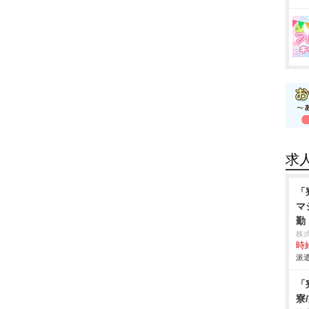
求
「
マ
勤
株
時給
派遣
「
寮