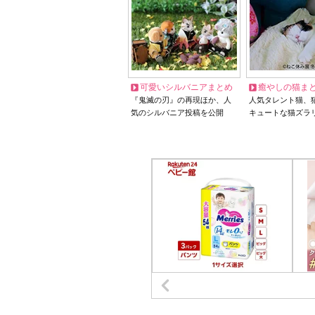
可愛いシルバニアまとめ
癒やしの猫ま
『鬼滅の刃』の再現ほか、人
人気タレント猫、
気のシルバニア投稿を公開
キュートな猫ズラ