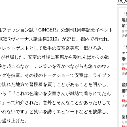
求
「
運
加
ファッション誌『GINGER』の創刊1周年記念イベント
エ
株
派遣
組
NGERヴィーナス誕生祭2010』が27日、都内で行われ、
場
「
クレットゲストとして歌手の安室奈美恵、郷ひろみ、
ェ
tomiが登場した。安室の登場に客席から割れんばかりの歓
場
株
巻き起こるなか、テレ笑いを浮かべながらも悠々のウォ
時給
派遣
ングを披露。その後のトークショーで安室は、ライブツ
で訪れた地方で普段着を買うことがあることを明かし、
産
備
から「『これの色違いを安室さんが雑誌で着られてたん
U
時給
よ』って紹介された。意外とそんなことがあったりして
派遣
かれないです」と笑いを誘うエピソードなどを披露し、
歯
を盛り上げた。
月