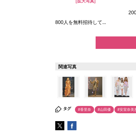
[拡大写真]
20
800人を無料招待して...
関連写真
タグ
#香里奈
#山田優
#安室奈美