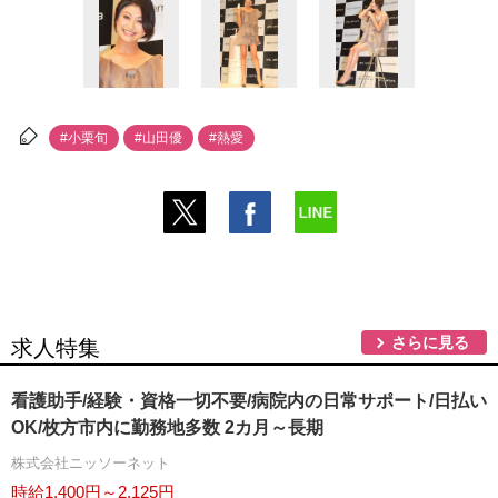
#小栗旬
#山田優
#熱愛
さらに見る
求人特集
看護助手/経験・資格一切不要/病院内の日常サポート/日払い
OK/枚方市内に勤務地多数 2カ月～長期
株式会社ニッソーネット
時給1,400円～2,125円