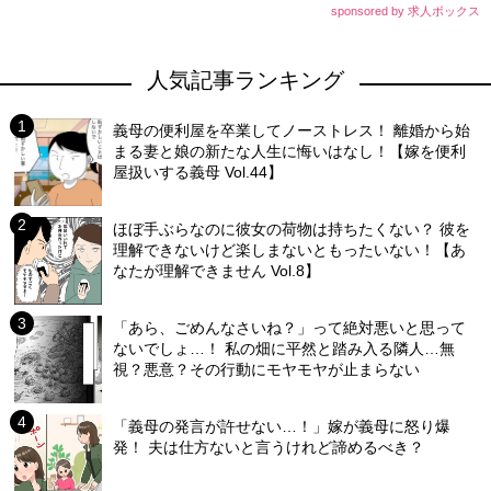
sponsored by 求人ボックス
人気記事ランキング
義母の便利屋を卒業してノーストレス！ 離婚から始
まる妻と娘の新たな人生に悔いはなし！【嫁を便利
屋扱いする義母 Vol.44】
ほぼ手ぶらなのに彼女の荷物は持ちたくない？ 彼を
理解できないけど楽しまないともったいない！【あ
なたが理解できません Vol.8】
「あら、ごめんなさいね？」って絶対悪いと思って
ないでしょ…！ 私の畑に平然と踏み入る隣人…無
視？悪意？その行動にモヤモヤが止まらない
「義母の発言が許せない…！」嫁が義母に怒り爆
発！ 夫は仕方ないと言うけれど諦めるべき？