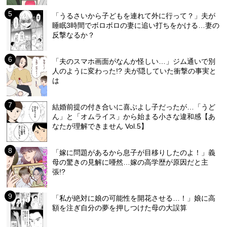
「うるさいから子どもを連れて外に行って？」夫が
睡眠3時間でボロボロの妻に追い打ちをかける…妻の
反撃なるか？
「夫のスマホ画面がなんか怪しい…」ジム通いで別
人のように変わった!? 夫が隠していた衝撃の事実と
は
結婚前提の付き合いに喜ぶよし子だったが…「うど
ん」と「オムライス」から始まる小さな違和感【あ
なたが理解できません Vol.5】
「嫁に問題があるから息子が目移りしたのよ！」義
母の驚きの見解に唖然…嫁の高学歴が原因だと主
張!?
「私が絶対に娘の可能性を開花させる…！」娘に高
額を注ぎ自分の夢を押しつけた母の大誤算