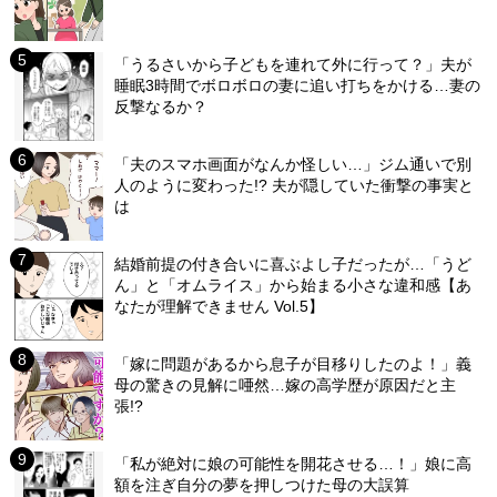
「うるさいから子どもを連れて外に行って？」夫が
睡眠3時間でボロボロの妻に追い打ちをかける…妻の
反撃なるか？
「夫のスマホ画面がなんか怪しい…」ジム通いで別
人のように変わった!? 夫が隠していた衝撃の事実と
は
結婚前提の付き合いに喜ぶよし子だったが…「うど
ん」と「オムライス」から始まる小さな違和感【あ
なたが理解できません Vol.5】
「嫁に問題があるから息子が目移りしたのよ！」義
母の驚きの見解に唖然…嫁の高学歴が原因だと主
張!?
「私が絶対に娘の可能性を開花させる…！」娘に高
額を注ぎ自分の夢を押しつけた母の大誤算