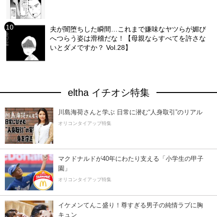
夫が闇堕ちした瞬間…これまで嫌味なヤツらが媚び
へつらう姿は滑稽だな！【母親ならすべてを許さな
いとダメですか？ Vol.28】
eltha イチオシ特集
川島海荷さんと学ぶ 日常に潜む“人身取引”のリアル
オリコンタイアップ特集
マクドナルドが40年にわたり支える「小学生の甲子
園」
オリコンタイアップ特集
イケメンてんこ盛り！尊すぎる男子の純情ラブに胸
キュン