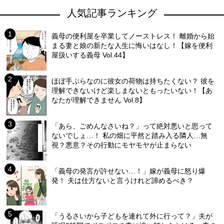
人気記事ランキング
義母の便利屋を卒業してノーストレス！ 離婚から始
まる妻と娘の新たな人生に悔いはなし！【嫁を便利
屋扱いする義母 Vol.44】
ほぼ手ぶらなのに彼女の荷物は持ちたくない？ 彼を
理解できないけど楽しまないともったいない！【あ
なたが理解できません Vol.8】
「あら、ごめんなさいね？」って絶対悪いと思って
ないでしょ…！ 私の畑に平然と踏み入る隣人…無
視？悪意？その行動にモヤモヤが止まらない
「義母の発言が許せない…！」嫁が義母に怒り爆
発！ 夫は仕方ないと言うけれど諦めるべき？
「うるさいから子どもを連れて外に行って？」夫が