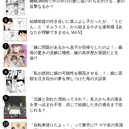
睡眠3時間でボロボロの妻に追い打ちをかける…妻の
反撃なるか？
結婚前提の付き合いに喜ぶよし子だったが…「うど
ん」と「オムライス」から始まる小さな違和感【あ
なたが理解できません Vol.5】
「嫁に問題があるから息子が目移りしたのよ！」義
母の驚きの見解に唖然…嫁の高学歴が原因だと主
張!?
「私が絶対に娘の可能性を開花させる…！」娘に高
額を注ぎ自分の夢を押しつけた母の大誤算
「元嫁と別れた理由ってそれ？」友人から夫の過去
を突っ込まれ不安…信じて結婚した夫の過去まで信
じれる？
「自転車借りたよ～！」って勝手に!? ママ友の常識