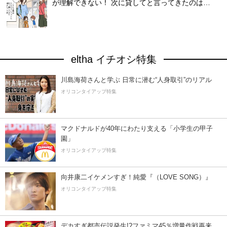
が理解できない！ 次に貸してと言ってきたのは…
eltha イチオシ特集
川島海荷さんと学ぶ 日常に潜む“人身取引”のリアル
オリコンタイアップ特集
マクドナルドが40年にわたり支える「小学生の甲子
園」
オリコンタイアップ特集
向井康二イケメンすぎ！純愛『（LOVE SONG）』
オリコンタイアップ特集
デカすぎ都市伝説発生!?ファミマ45％増量作戦再来