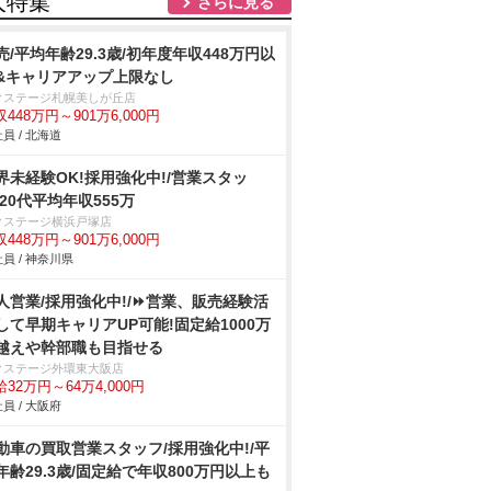
人特集
さらに見る
売/平均年齢29.3歳/初年度年収448万円以
&キャリアアップ上限なし
クステージ札幌美しが丘店
448万円～901万6,000円
員 / 北海道
界未経験OK!採用強化中!/営業スタッ
/20代平均年収555万
クステージ横浜戸塚店
448万円～901万6,000円
員 / 神奈川県
人営業/採用強化中!/⏩️営業、販売経験活
して早期キャリアUP可能!固定給1000万
越えや幹部職も目指せる
クステージ外環東大阪店
32万円～64万4,000円
員 / 大阪府
動車の買取営業スタッフ/採用強化中!/平
年齢29.3歳/固定給で年収800万円以上も