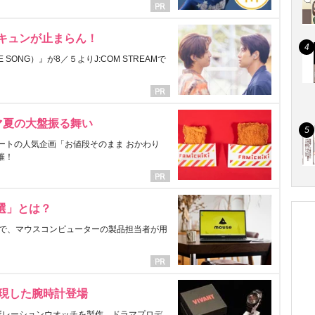
にキュンが止まらん！
ONG）』が8／５よりJ:COM STREAMで
マ夏の大盤振る舞い
ートの人気企画「お値段そのまま おかわり
催！
選」とは？
で、マウスコンピューターの製品担当者が用
表現した腕時計登場
ラボレーションウオッチを製作。ドラマプロデ