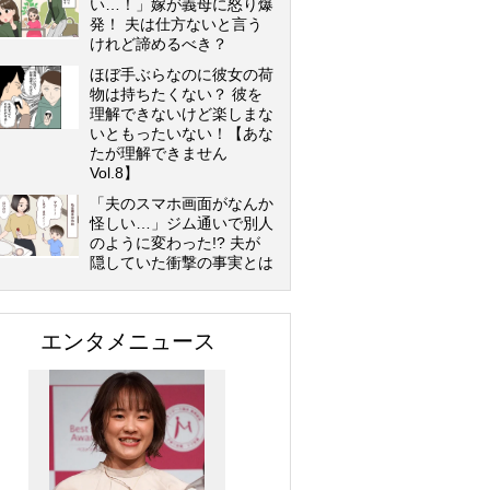
い…！」嫁が義母に怒り爆
発！ 夫は仕方ないと言う
けれど諦めるべき？
ほぼ手ぶらなのに彼女の荷
物は持ちたくない？ 彼を
理解できないけど楽しまな
いともったいない！【あな
たが理解できません
Vol.8】
「夫のスマホ画面がなんか
怪しい…」ジム通いで別人
のように変わった!? 夫が
隠していた衝撃の事実とは
エンタメニュース