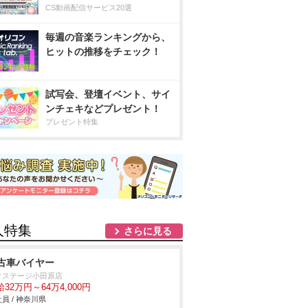
CS動画配信サービス20選
毎週の音楽ランキングから、
ヒットの推移をチェック！
試写会、登壇イベント、サイ
ンチェキなどプレゼント！
プレゼント特集
人特集
さらに見る
古車バイヤー
クステージ小田原店
32万円～64万4,000円
員 / 神奈川県