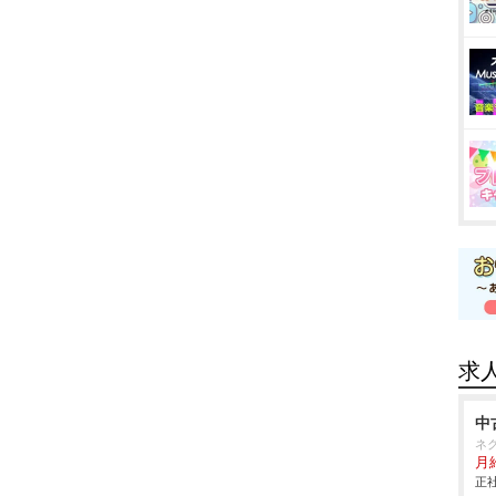
求
中
ネ
月給
正社