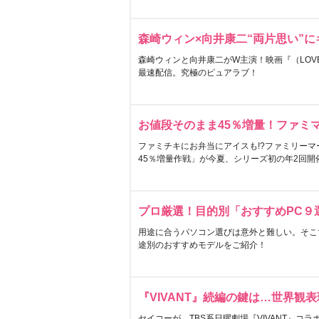
森崎ウィン×向井康二“両片思い”
森崎ウィンと向井康二がW主演！映画『（LOVE S
最速配信。究極のピュアラブ！
お値段そのまま45％増量！ファミ
ファミチキにお弁当にアイスも!?ファミリーマ
45％増量作戦」が今夏、シリーズ初の年2回開
プロ厳選！目的別「おすすめPC９
用途に合うパソコン選びは意外と難しい。そこ
途別のおすすめモデルをご紹介！
『VIVANT』続編の鍵は…世界観
セイコーが、TBS系日曜劇場『VIVANT』コ