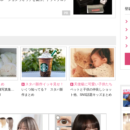
登
とめ
スタバ新作イッキ見せ！
天使級に可愛い子供たち
猫写真集…
いくつ知ってる？ スタバ新
ペットと子供の仲良しショッ
リ
作まとめ
ト他、SNS話題キッズまとめ