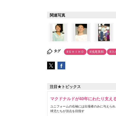
関連写真
タグ
#ＳＨＩＨＯ
#浅尾美和
#ス
注目★トピックス
マクドナルドが40年にわたり支え
ユニフォームの右袖には出場者のみに与えられ
球児たちが頂点を目指す