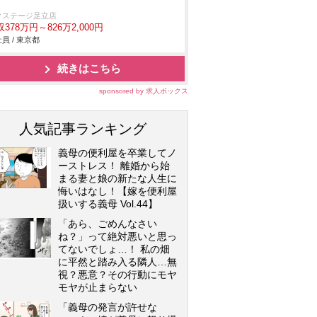
クステージ足立店
378万円～826万2,000円
員 / 東京都
続きはこちら
sponsored by 求人ボックス
人気記事ランキング
義母の便利屋を卒業してノ
ーストレス！ 離婚から始
まる妻と娘の新たな人生に
悔いはなし！【嫁を便利屋
扱いする義母 Vol.44】
「あら、ごめんなさい
ね？」って絶対悪いと思っ
てないでしょ…！ 私の畑
に平然と踏み入る隣人…無
視？悪意？その行動にモヤ
モヤが止まらない
「義母の発言が許せな