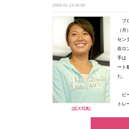
2009-01-13 06:00
プロ
（月
セン
在ロ
手は
ート
た。
ビー
トレ
[拡大写真]