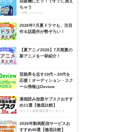
自販機にピッ！ですぐに買え
ちゃう
（PR）ジハンピ
2026年7月夏ドラマも、注目
作＆話題作が勢ぞろい！
【夏アニメ2026】7月期夏の
新アニメを一挙紹介！
芸能界を志す10代～20代を
応援！オーディション・スク
ール情報はDeview
漫画読み放題サブスクおすす
め11選【徹底比較】
オリコン顧客満足度ランキング
2026年動画配信サービスお
すすめ40選【徹底比較】