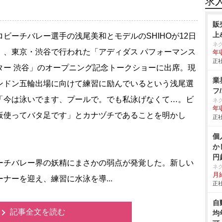
求
販
上
ビーチバレー選手の浅尾美和とモデルのSHIHOが12日
ネ
）、東京・渋谷で行われた「アディダス パフォーマンス
年収
正社
ター 渋谷」のオープニング記念トークショーに出席。現
業
ンドン五輪出場に向けて練習に励んでいるという浅尾選
フ
「今は泳いでます、プールで。でも私泳げなくて…。ビ
ネ
年収
板使ってバタ足です」とカナヅチであることを明かし
正社
個
か
円
チバレー界の妖精にまさかの弱点が発覚した。新しい
ネ
月給
ーナーを迎え、練習に水泳を導...
正社
自
記事全文を読む
均