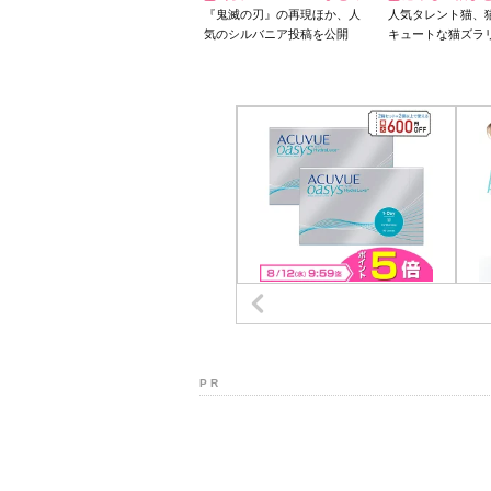
『鬼滅の刃』の再現ほか、人
人気タレント猫、
気のシルバニア投稿を公開
キュートな猫ズラ
P R