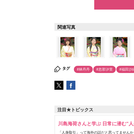
関連写真
タグ
#林丹丹
#忽那汐里
#福田沙
注目★トピックス
川島海荷さんと学ぶ 日常に潜む“人
「人身取引」って海外の話だと思ってませんか