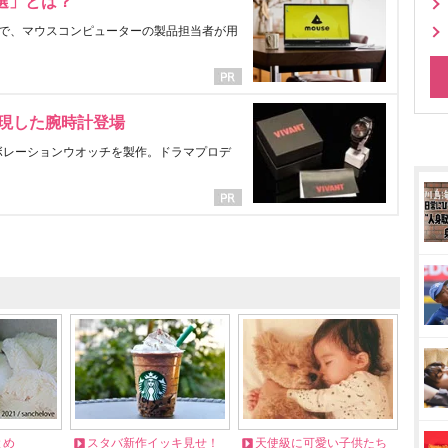
選」とは？
で、マウスコンピューターの製品担当者が用
表現した腕時計登場
ラボレーションウオッチを製作。ドラマプロデ
とめ
スタバ新作イッキ見せ！
天使級に可愛い子供たち