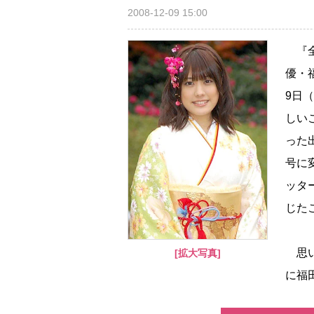
2008-12-09 15:00
『全
優・
9日
しい
った
号に
ッタ
じた
思い
[拡大写真]
に福田