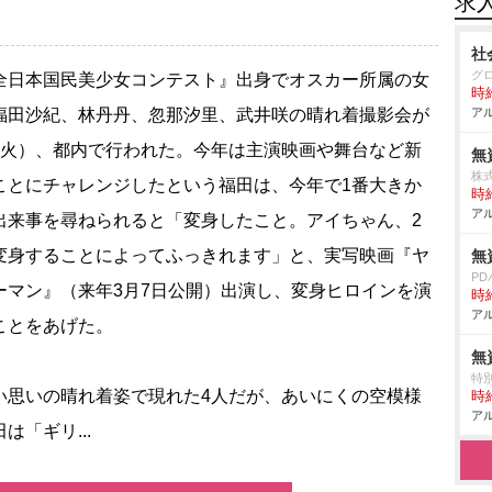
求
社
グ
日本国民美少女コンテスト』出身でオスカー所属の女
時給
福田沙紀、林丹丹、忽那汐里、武井咲の晴れ着撮影会が
アル
（火）、都内で行われた。今年は主演映画や舞台など新
無
株
ことにチャレンジしたという福田は、今年で1番大きか
時給
アル
出来事を尋ねられると「変身したこと。アイちゃん、2
変身することによってふっきれます」と、実写映画『ヤ
無
P
ーマン』（来年3月7日公開）出演し、変身ヒロインを演
時給
アル
ことをあげた。
無
特
思いの晴れ着姿で現れた4人だが、あいにくの空模様
時給
アル
は「ギリ...