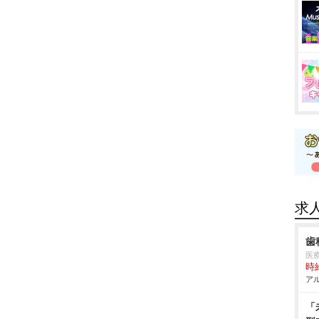
求
歯
医
時給
アル
「