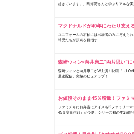
起きています。川島海荷さんと学ぶリアルな実
マクドナルドが40年にわたり支え
ユニフォームの右袖には出場者のみに与えられ
球児たちが頂点を目指す
森崎ウィン×向井康二“両片思い”
森崎ウィンと向井康二がW主演！映画『（LOVE S
最速配信。究極のピュアラブ！
お値段そのまま45％増量！ファミ
ファミチキにお弁当にアイスも!?ファミリーマ
45％増量作戦」が今夏、シリーズ初の年2回開