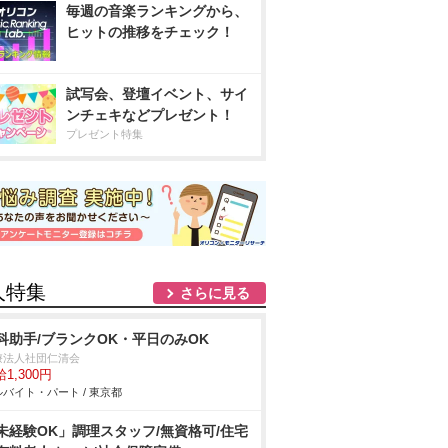
毎週の音楽ランキングから、
ヒットの推移をチェック！
試写会、登壇イベント、サイ
ンチェキなどプレゼント！
プレゼント特集
人特集
さらに見る
科助手/ブランクOK・平日のみOK
療法人社団仁清会
1,300円
バイト・パート / 東京都
未経験OK」調理スタッフ/無資格可/住宅