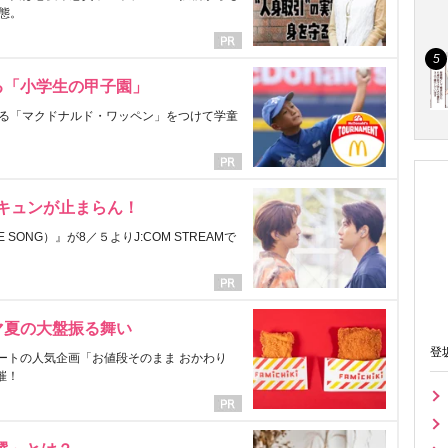
態。
る「小学生の甲子園」
る「マクドナルド・ワッペン」をつけて学童
にキュンが止まらん！
ONG）』が8／５よりJ:COM STREAMで
マ夏の大盤振る舞い
登
ートの人気企画「お値段そのまま おかわり
催！