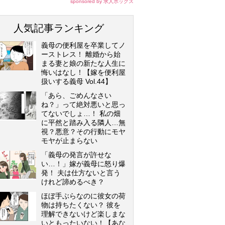
sponsored by 求人ボックス
人気記事ランキング
義母の便利屋を卒業してノ
ーストレス！ 離婚から始
まる妻と娘の新たな人生に
悔いはなし！【嫁を便利屋
扱いする義母 Vol.44】
「あら、ごめんなさい
ね？」って絶対悪いと思っ
てないでしょ…！ 私の畑
に平然と踏み入る隣人…無
視？悪意？その行動にモヤ
モヤが止まらない
「義母の発言が許せな
い…！」嫁が義母に怒り爆
発！ 夫は仕方ないと言う
けれど諦めるべき？
ほぼ手ぶらなのに彼女の荷
物は持ちたくない？ 彼を
理解できないけど楽しまな
いともったいない！【あな