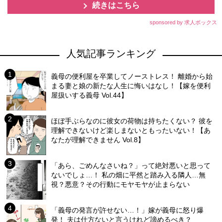
続きはこちら
sponsored by 求人ボックス
人気記事ランキング
義母の便利屋を卒業してノーストレス！ 離婚から始
まる妻と娘の新たな人生に悔いはなし！【嫁を便利
屋扱いする義母 Vol.44】
ほぼ手ぶらなのに彼女の荷物は持ちたくない？ 彼を
理解できないけど楽しまないともったいない！【あ
なたが理解できません Vol.8】
「あら、ごめんなさいね？」って絶対悪いと思って
ないでしょ…！ 私の畑に平然と踏み入る隣人…無
視？悪意？その行動にモヤモヤが止まらない
「義母の発言が許せない…！」嫁が義母に怒り爆
発！ 夫は仕方ないと言うけれど諦めるべき？