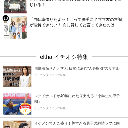
じれる？
「自転車借りたよ～！」って勝手に!? ママ友の常識
が理解できない！ 次に貸してと言ってきたのは…
eltha イチオシ特集
川島海荷さんと学ぶ 日常に潜む“人身取引”のリアル
オリコンタイアップ特集
マクドナルドが40年にわたり支える「小学生の甲子
園」
オリコンタイアップ特集
イケメンてんこ盛り！尊すぎる男子の純情ラブに胸