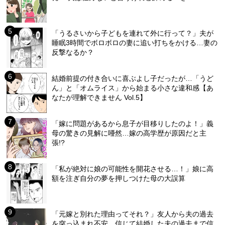
「うるさいから子どもを連れて外に行って？」夫が
睡眠3時間でボロボロの妻に追い打ちをかける…妻の
反撃なるか？
結婚前提の付き合いに喜ぶよし子だったが…「うど
ん」と「オムライス」から始まる小さな違和感【あ
なたが理解できません Vol.5】
「嫁に問題があるから息子が目移りしたのよ！」義
母の驚きの見解に唖然…嫁の高学歴が原因だと主
張!?
「私が絶対に娘の可能性を開花させる…！」娘に高
額を注ぎ自分の夢を押しつけた母の大誤算
「元嫁と別れた理由ってそれ？」友人から夫の過去
を突っ込まれ不安…信じて結婚した夫の過去まで信