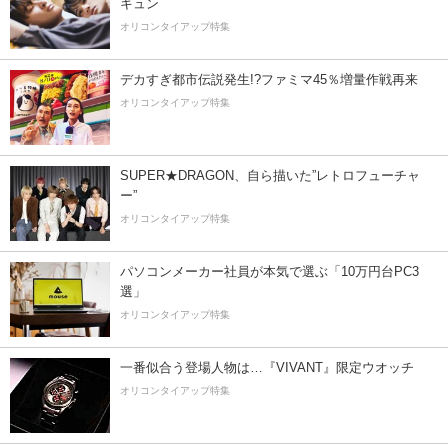
キュン
オリコンタイアップ特集
デカすぎ都市伝説発生!?ファミマ45％増量作戦再来
オリコンタイアップ特集
SUPER★DRAGON、自ら描いた”レトロフューチャ
ー”
オリコンタイアップ特集
パソコンメーカー社員が本気で選ぶ「10万円台PC3
選」
オリコンタイアップ特集
一番似合う登場人物は…『VIVANT』限定ウオッチ
オリコンタイアップ特集