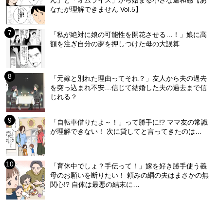
ん」と「オムライス」から始まる小さな違和感【あ
なたが理解できません Vol.5】
「私が絶対に娘の可能性を開花させる…！」娘に高
額を注ぎ自分の夢を押しつけた母の大誤算
「元嫁と別れた理由ってそれ？」友人から夫の過去
を突っ込まれ不安…信じて結婚した夫の過去まで信
じれる？
「自転車借りたよ～！」って勝手に!? ママ友の常識
が理解できない！ 次に貸してと言ってきたのは…
「育休中でしょ？手伝って！」嫁を好き勝手使う義
母のお願いを断りたい！ 頼みの綱の夫はまさかの無
関心!? 自体は最悪の結末に…