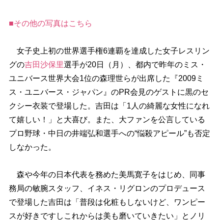
■その他の写真はこちら
女子史上初の世界選手権6連覇を達成した女子レスリン
グの
吉田沙保里
選手が20日（月）、都内で昨年のミス・
ユニバース世界大会1位の森理世らが出席した『2009ミ
ス・ユニバース・ジャパン』のPR会見のゲストに黒のセ
クシー衣装で登場した。吉田は「1人の綺麗な女性になれ
て嬉しい！」と大喜び。また、大ファンを公言している
プロ野球・中日の井端弘和選手への“悩殺アピール”も否定
しなかった。
森や今年の日本代表を務めた美馬寛子をはじめ、同事
務局の敏腕スタッフ、イネス・リグロンのプロデュース
で登場した吉田は「普段は化粧もしないけど、ワンピー
スが好きですしこれからは美も磨いていきたい」とノリ