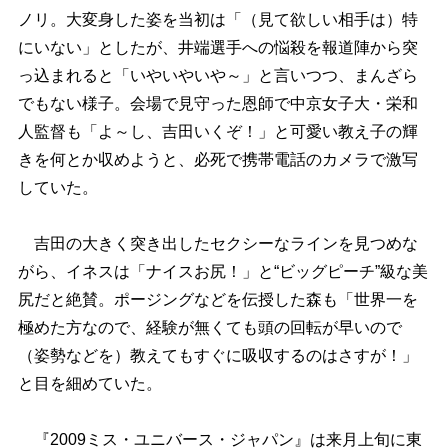
ノリ。大変身した姿を当初は「（見て欲しい相手は）特
にいない」としたが、井端選手への悩殺を報道陣から突
っ込まれると「いやいやいや～」と言いつつ、まんざら
でもない様子。会場で見守った恩師で中京女子大・栄和
人監督も「よ～し、吉田いくぞ！」と可愛い教え子の輝
きを何とか収めようと、必死で携帯電話のカメラで激写
していた。
吉田の大きく突き出したセクシーなラインを見つめな
がら、イネスは「ナイスお尻！」と“ビッグピーチ”級な美
尻だと絶賛。ポージングなどを伝授した森も「世界一を
極めた方なので、経験が無くても頭の回転が早いので
（姿勢などを）教えてもすぐに吸収するのはさすが！」
と目を細めていた。
『2009ミス・ユニバース・ジャパン』は来月上旬に東