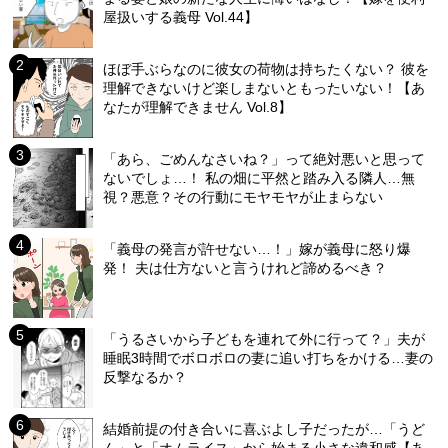
屋扱いする義母 Vol.44】
ほぼ手ぶらなのに彼女の荷物は持ちたくない？ 彼を
理解できないけど楽しまないともったいない！【あ
なたが理解できません Vol.8】
「あら、ごめんなさいね？」って絶対悪いと思って
ないでしょ…！ 私の畑に平然と踏み入る隣人…無
視？悪意？その行動にモヤモヤが止まらない
「義母の発言が許せない…！」嫁が義母に怒り爆
発！ 夫は仕方ないと言うけれど諦めるべき？
「うるさいから子どもを連れて外に行って？」夫が
睡眠3時間でボロボロの妻に追い打ちをかける…妻の
反撃なるか？
結婚前提の付き合いに喜ぶよし子だったが…「うど