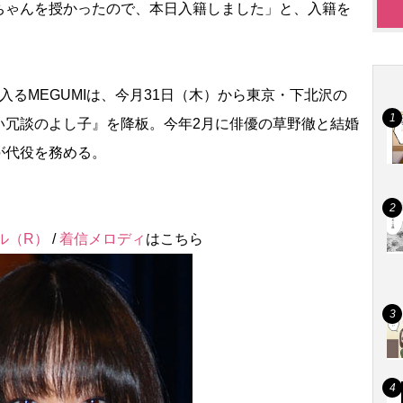
ちゃんを授かったので、本日入籍しました」と、入籍を
るMEGUMIは、今月31日（木）から東京・下北沢の
い冗談のよし子』を降板。今年2月に俳優の草野徹と結婚
が代役を務める。
ル（R）
/
着信メロディ
はこちら