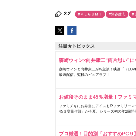
タグ
#ＭＥＧＵＭＩ
#降谷建志
#
注目★トピックス
森崎ウィン×向井康二“両片思い”
森崎ウィンと向井康二がW主演！映画『（LOVE S
最速配信。究極のピュアラブ！
お値段そのまま45％増量！ファミ
ファミチキにお弁当にアイスも!?ファミリーマ
45％増量作戦」が今夏、シリーズ初の年2回開
プロ厳選！目的別「おすすめPC９