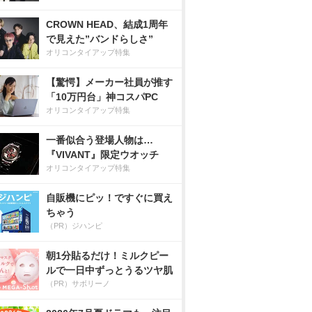
CROWN HEAD、結成1周年
で見えた”バンドらしさ”
オリコンタイアップ特集
【驚愕】メーカー社員が推す
「10万円台」神コスパPC
オリコンタイアップ特集
一番似合う登場人物は…
『VIVANT』限定ウオッチ
オリコンタイアップ特集
自販機にピッ！ですぐに買え
ちゃう
（PR）ジハンピ
朝1分貼るだけ！ミルクピー
ルで一日中ずっとうるツヤ肌
（PR）サボリーノ