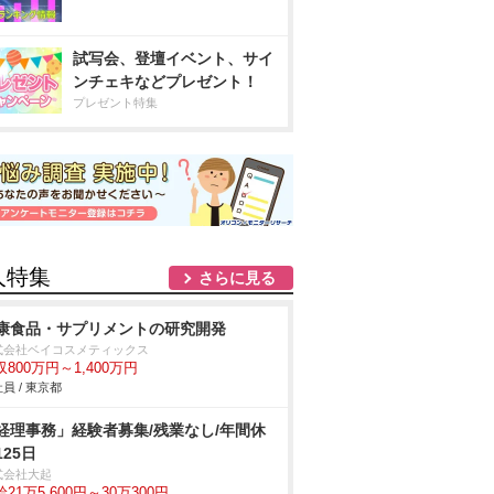
試写会、登壇イベント、サイ
ンチェキなどプレゼント！
プレゼント特集
人特集
さらに見る
康食品・サプリメントの研究開発
式会社ベイコスメティックス
収800万円～1,400万円
員 / 東京都
経理事務」経験者募集/残業なし/年間休
125日
式会社大起
21万5,600円～30万300円