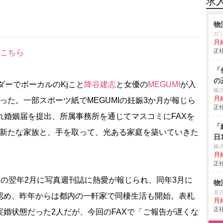
求
物
ロ
月
正社
はこちら
「
の
ダーでボーカルのKjこと
降谷建志
と女優の
MEGUMI
が入
株
月
った。一部スポーツ紙でMEGUMIの妊娠3か月が報じら
正社
れ婚姻届を提出、所属事務所を通じてマスコミにFAXを
「
う新たな家族と、手を取って、光ある家庭を築いていきた
日
株
月給
正社
の翌年2月に写真週刊誌に熱愛が報じられ、同年3月に
物
名
を認め、昨年からは都内の一軒家で同棲生活も開始。表札
月
正社
実婚状態だった2人だが、今回のFAXで「ご報告が遅くな