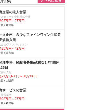
人特集
さらに見る
流企業の法人営業
ジスティード中部株式会社
給22万円～27万円
員 / 愛知県
仕入企画」希少なファインワイン生産者
正規輸入元
式会社ヴァンパッシオン
給28万円～42万円
員 / 東京都
経理事務」経験者募集/残業なし/年間休
125日
式会社大起
21万5,600円～30万300円
員 / 大阪府
流サービスの営業
古屋営業所
給22万円～27万円
員 / 愛知県