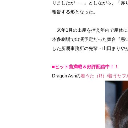
りましたが……」としながら、「赤
報告する形となった。
来年1月の出産を控え年内で産休に入
本多劇場で出演予定だった舞台『悪
した所属事務所の先輩・山田まりや
■ヒット曲満載＆好評配信中！！
Dragon Ashの
着うた（R）/着うたフ