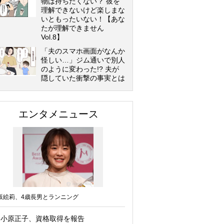
物は持ちたくない？ 彼を
理解できないけど楽しまな
いともったいない！【あな
たが理解できません
Vol.8】
「夫のスマホ画面がなんか
怪しい…」ジム通いで別人
のように変わった!? 夫が
隠していた衝撃の事実とは
エンタメニュース
坂絵莉、4歳長男とランニング
小原正子、資格取得を報告