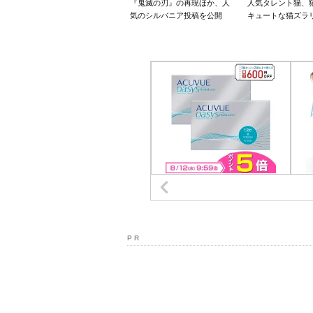
『鬼滅の刃』の再現ほか、人
人気タレント猫、
気のシルバニア投稿を公開
キュートな猫ズラ
P R