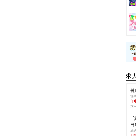
求
健
株
年
正社
「
日
株
月給