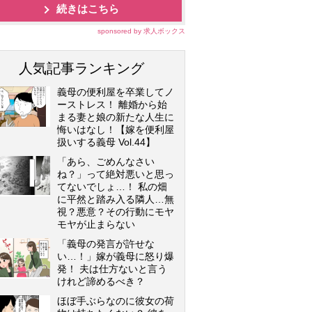
続きはこちら
sponsored by 求人ボックス
人気記事ランキング
義母の便利屋を卒業してノ
ーストレス！ 離婚から始
まる妻と娘の新たな人生に
悔いはなし！【嫁を便利屋
扱いする義母 Vol.44】
「あら、ごめんなさい
ね？」って絶対悪いと思っ
てないでしょ…！ 私の畑
に平然と踏み入る隣人…無
視？悪意？その行動にモヤ
モヤが止まらない
「義母の発言が許せな
い…！」嫁が義母に怒り爆
発！ 夫は仕方ないと言う
けれど諦めるべき？
ほぼ手ぶらなのに彼女の荷