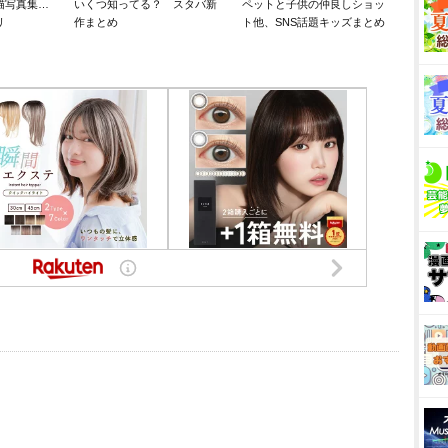
猫写真集…
いくつ知ってる？ スタバ新
ペットと子供の仲良しショッ
リ
作まとめ
ト他、SNS話題キッズまとめ