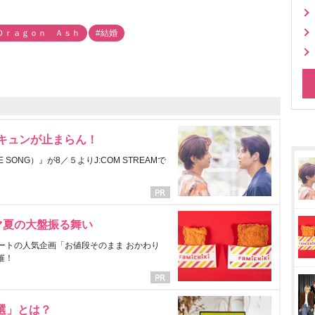
Ｄｒａｇｏｎ Ａｓｈ
#結婚
にキュンが止まらん！
ONG）』が8／５よりJ:COM STREAMで
マ夏の大盤振る舞い
ートの人気企画「お値段そのまま おかわり
催！
選」とは？