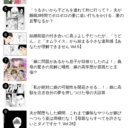
「うるさいから子どもを連れて外に行って？」夫が
睡眠3時間でボロボロの妻に追い打ちをかける…妻の
反撃なるか？
結婚前提の付き合いに喜ぶよし子だったが…「うど
ん」と「オムライス」から始まる小さな違和感【あ
なたが理解できません Vol.5】
「嫁に問題があるから息子が目移りしたのよ！」義
母の驚きの見解に唖然…嫁の高学歴が原因だと主
張!?
「私が絶対に娘の可能性を開花させる…！」娘に高
額を注ぎ自分の夢を押しつけた母の大誤算
夫が闇堕ちした瞬間…これまで嫌味なヤツらが媚び
へつらう姿は滑稽だな！【母親ならすべてを許さな
いとダメですか？ Vol.28】