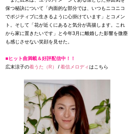
保つ秘訣について「内面的な部分では、いつもニコニコ
でポジティブに生きるように心掛けています」とコメン
ト。そして「花が近くにあると気分が高揚します。これ
から家に置きたいです」と今年3月に離婚した影響を微塵
も感じさせない笑顔を見せた。
■ヒット曲満載＆好評配信中！！
広末涼子の
着うた（R）
/
着信メロディ
はこちら