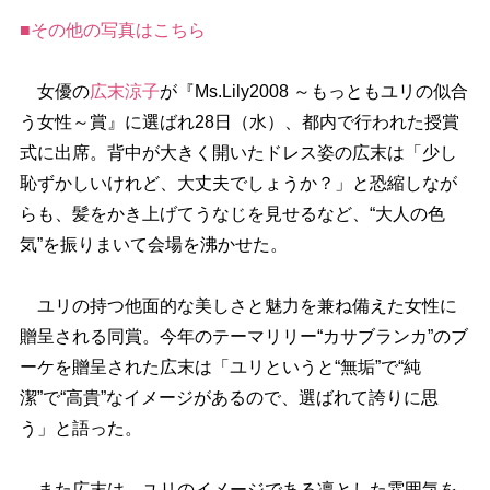
■その他の写真はこちら
女優の
広末涼子
が『Ms.Lily2008 ～もっともユリの似合
う女性～賞』に選ばれ28日（水）、都内で行われた授賞
式に出席。背中が大きく開いたドレス姿の広末は「少し
恥ずかしいけれど、大丈夫でしょうか？」と恐縮しなが
らも、髪をかき上げてうなじを見せるなど、“大人の色
気”を振りまいて会場を沸かせた。
ユリの持つ他面的な美しさと魅力を兼ね備えた女性に
贈呈される同賞。今年のテーマリリー“カサブランカ”のブ
ーケを贈呈された広末は「ユリというと“無垢”で“純
潔”で“高貴”なイメージがあるので、選ばれて誇りに思
う」と語った。
また広末は、ユリのイメージである凛とした雰囲気を