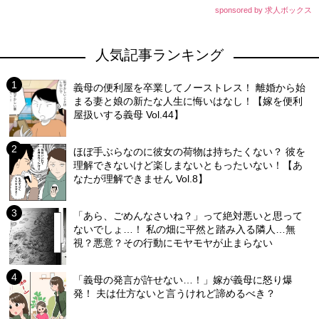
sponsored by 求人ボックス
人気記事ランキング
義母の便利屋を卒業してノーストレス！ 離婚から始
まる妻と娘の新たな人生に悔いはなし！【嫁を便利
屋扱いする義母 Vol.44】
ほぼ手ぶらなのに彼女の荷物は持ちたくない？ 彼を
理解できないけど楽しまないともったいない！【あ
なたが理解できません Vol.8】
「あら、ごめんなさいね？」って絶対悪いと思って
ないでしょ…！ 私の畑に平然と踏み入る隣人…無
視？悪意？その行動にモヤモヤが止まらない
「義母の発言が許せない…！」嫁が義母に怒り爆
発！ 夫は仕方ないと言うけれど諦めるべき？