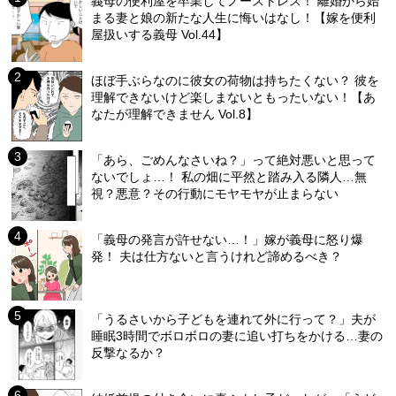
義母の便利屋を卒業してノーストレス！ 離婚から始
まる妻と娘の新たな人生に悔いはなし！【嫁を便利
屋扱いする義母 Vol.44】
ほぼ手ぶらなのに彼女の荷物は持ちたくない？ 彼を
理解できないけど楽しまないともったいない！【あ
なたが理解できません Vol.8】
「あら、ごめんなさいね？」って絶対悪いと思って
ないでしょ…！ 私の畑に平然と踏み入る隣人…無
視？悪意？その行動にモヤモヤが止まらない
「義母の発言が許せない…！」嫁が義母に怒り爆
発！ 夫は仕方ないと言うけれど諦めるべき？
「うるさいから子どもを連れて外に行って？」夫が
睡眠3時間でボロボロの妻に追い打ちをかける…妻の
反撃なるか？