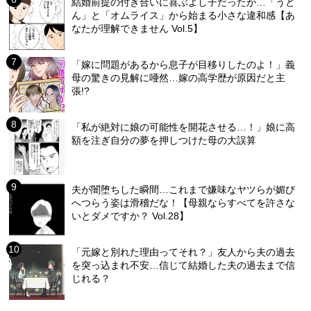
結婚前提の付き合いに喜ぶよし子だったが…「うど
ん」と「オムライス」から始まる小さな違和感【あ
なたが理解できません Vol.5】
「嫁に問題があるから息子が目移りしたのよ！」義
母の驚きの見解に唖然…嫁の高学歴が原因だと主
張!?
「私が絶対に娘の可能性を開花させる…！」娘に高
額を注ぎ自分の夢を押しつけた母の大誤算
夫が闇堕ちした瞬間…これまで嫌味なヤツらが媚び
へつらう姿は滑稽だな！【母親ならすべてを許さな
いとダメですか？ Vol.28】
「元嫁と別れた理由ってそれ？」友人から夫の過去
を突っ込まれ不安…信じて結婚した夫の過去まで信
じれる？