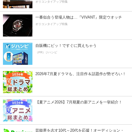
オリコンタイアップ特集
一番似合う登場人物は…『VIVANT』限定ウオッチ
オリコンタイアップ特集
自販機にピッ！ですぐに買えちゃう
（PR）ジハンピ
2026年7月夏ドラマも、注目作＆話題作が勢ぞろい！
【夏アニメ2026】7月期夏の新アニメを一挙紹介！
芸能界を志す10代～20代を応援！オーディション・