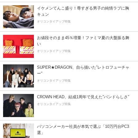
イケメンてんこ盛り！尊すぎる男子の純情ラブに胸
キュン
オリコンタイアップ特集
お値段そのまま45％増量！ファミマ夏の大盤振る舞
い
オリコンタイアップ特集
SUPER★DRAGON、自ら描いた”レトロフューチャ
ー”
オリコンタイアップ特集
CROWN HEAD、結成1周年で見えた”バンドらしさ”
オリコンタイアップ特集
パソコンメーカー社員が本気で選ぶ「10万円台PC3
選」