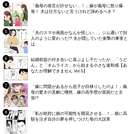
「義母の発言が許せない…！」嫁が義母に怒り爆
発！ 夫は仕方ないと言うけれど諦めるべき？
「夫のスマホ画面がなんか怪しい…」ジム通いで別
人のように変わった!? 夫が隠していた衝撃の事実と
は
結婚前提の付き合いに喜ぶよし子だったが…「うど
ん」と「オムライス」から始まる小さな違和感【あ
なたが理解できません Vol.5】
「嫁に問題があるから息子が目移りしたのよ！」義
母の驚きの見解に唖然…嫁の高学歴が原因だと主
張!?
「私が絶対に娘の可能性を開花させる…！」娘に高
額を注ぎ自分の夢を押しつけた母の大誤算