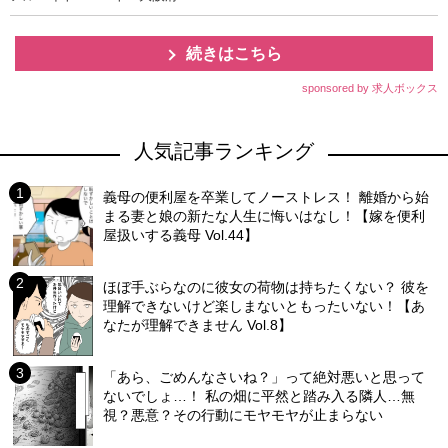
続きはこちら
sponsored by 求人ボックス
人気記事ランキング
義母の便利屋を卒業してノーストレス！ 離婚から始
まる妻と娘の新たな人生に悔いはなし！【嫁を便利
屋扱いする義母 Vol.44】
ほぼ手ぶらなのに彼女の荷物は持ちたくない？ 彼を
理解できないけど楽しまないともったいない！【あ
なたが理解できません Vol.8】
「あら、ごめんなさいね？」って絶対悪いと思って
ないでしょ…！ 私の畑に平然と踏み入る隣人…無
視？悪意？その行動にモヤモヤが止まらない