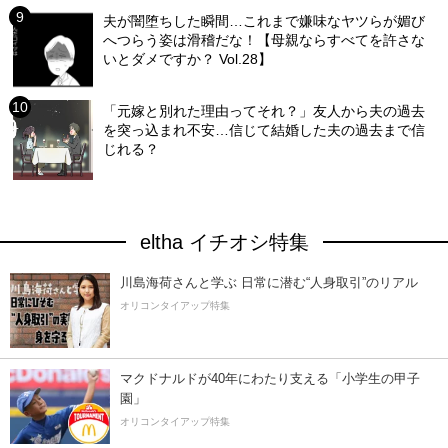
夫が闇堕ちした瞬間…これまで嫌味なヤツらが媚び
へつらう姿は滑稽だな！【母親ならすべてを許さな
いとダメですか？ Vol.28】
「元嫁と別れた理由ってそれ？」友人から夫の過去
を突っ込まれ不安…信じて結婚した夫の過去まで信
じれる？
eltha イチオシ特集
川島海荷さんと学ぶ 日常に潜む“人身取引”のリアル
オリコンタイアップ特集
マクドナルドが40年にわたり支える「小学生の甲子
園」
オリコンタイアップ特集