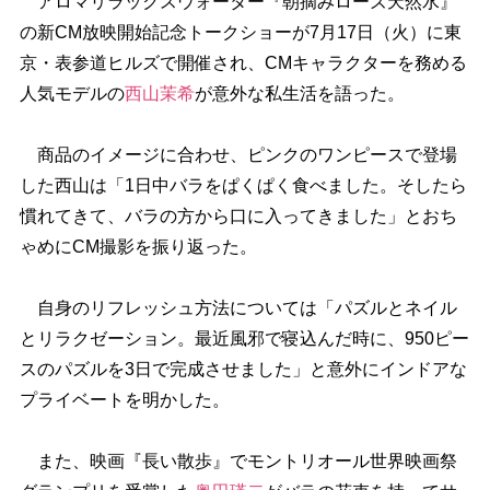
アロマリラックスウォーター『朝摘みローズ天然水』
の新CM放映開始記念トークショーが7月17日（火）に東
京・表参道ヒルズで開催され、CMキャラクターを務める
人気モデルの
西山茉希
が意外な私生活を語った。
商品のイメージに合わせ、ピンクのワンピースで登場
した西山は「1日中バラをぱくぱく食べました。そしたら
慣れてきて、バラの方から口に入ってきました」とおち
ゃめにCM撮影を振り返った。
自身のリフレッシュ方法については「パズルとネイル
とリラクゼーション。最近風邪で寝込んだ時に、950ピー
スのパズルを3日で完成させました」と意外にインドアな
プライベートを明かした。
また、映画『長い散歩』でモントリオール世界映画祭