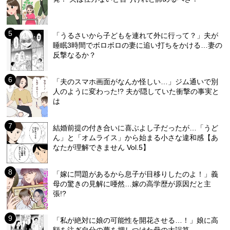
「うるさいから子どもを連れて外に行って？」夫が
睡眠3時間でボロボロの妻に追い打ちをかける…妻の
反撃なるか？
「夫のスマホ画面がなんか怪しい…」ジム通いで別
人のように変わった!? 夫が隠していた衝撃の事実と
は
結婚前提の付き合いに喜ぶよし子だったが…「うど
ん」と「オムライス」から始まる小さな違和感【あ
なたが理解できません Vol.5】
「嫁に問題があるから息子が目移りしたのよ！」義
母の驚きの見解に唖然…嫁の高学歴が原因だと主
張!?
「私が絶対に娘の可能性を開花させる…！」娘に高