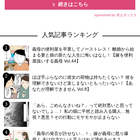
続きはこちら
sponsored by 求人ボックス
人気記事ランキング
義母の便利屋を卒業してノーストレス！ 離婚から始
まる妻と娘の新たな人生に悔いはなし！【嫁を便利
屋扱いする義母 Vol.44】
ほぼ手ぶらなのに彼女の荷物は持ちたくない？ 彼を
理解できないけど楽しまないともったいない！【あ
なたが理解できません Vol.8】
「あら、ごめんなさいね？」って絶対悪いと思って
ないでしょ…！ 私の畑に平然と踏み入る隣人…無
視？悪意？その行動にモヤモヤが止まらない
「義母の発言が許せない…！」嫁が義母に怒り爆
発！ 夫は仕方ないと言うけれど諦めるべき？