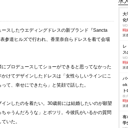
求
大
化
W
ースしたウエディングドレスの新ブランド『Sancta
時給
派遣
火）に表参道ヒルズで行われ、香里奈自らドレスを着て会場
レ
ス
W
時給
にプロデュースしてショーができると思ってなかった
派遣
年かけてデザインしたドレスは「女性らしいラインにこ
パ
o
らって、幸せにできたら」と笑顔で話した。
ト
株
時給
インしたのを着たい。30歳前には結婚したいのが願望
派遣
っちゃうんだろうな」とポツリ。今彼氏がいるかの質問
有
していた。
学