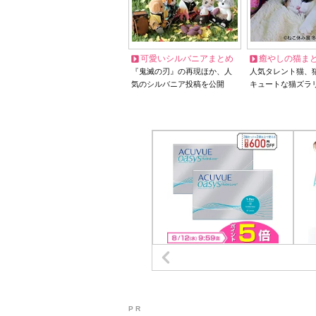
可愛いシルバニアまとめ
癒やしの猫ま
『鬼滅の刃』の再現ほか、人
人気タレント猫、
気のシルバニア投稿を公開
キュートな猫ズラ
P R