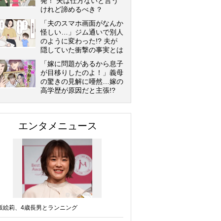
発！ 夫は仕方ないと言う
けれど諦めるべき？
「夫のスマホ画面がなんか
怪しい…」ジム通いで別人
のように変わった!? 夫が
隠していた衝撃の事実とは
「嫁に問題があるから息子
が目移りしたのよ！」義母
の驚きの見解に唖然…嫁の
高学歴が原因だと主張!?
エンタメニュース
坂絵莉、4歳長男とランニング