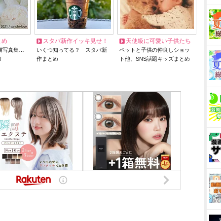
とめ
スタバ新作イッキ見せ！
天使級に可愛い子供たち
猫写真集…
いくつ知ってる？ スタバ新
ペットと子供の仲良しショッ
リ
作まとめ
ト他、SNS話題キッズまとめ