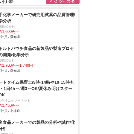
人特集
さらに見る
手化学メーカーで研究用試薬の品質管理/
学分析
DB株式会社
1,600円～
社員 / 愛知県
トルトパウチ食品の新製品や製造プロセ
の開発/化学分析
DB株式会社
1,700円～1,740円
社員 / 愛知県
ートタイム保育士/9時-14時や10-15時も
k・1日4h～/週3～OK/夏休み明けスター
OK
式会社ニッソーネット
1,450円～
社員 / 北海道
名食品メーカーでの製品の分析や試作/化
分析