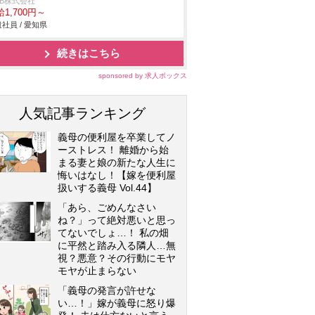
DB株式会社
1,700円～
社員 / 愛知県
続きはこちら
sponsored by 求人ボックス
人気記事ランキング
義母の便利屋を卒業してノ
ーストレス！ 離婚から始
まる妻と娘の新たな人生に
悔いはなし！【嫁を便利屋
扱いする義母 Vol.44】
「あら、ごめんなさい
ね？」って絶対悪いと思っ
てないでしょ…！ 私の畑
に平然と踏み入る隣人…無
視？悪意？その行動にモヤ
モヤが止まらない
「義母の発言が許せな
い…！」嫁が義母に怒り爆