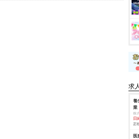
求
養
業
株
日給
正社
医