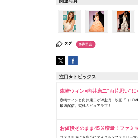
関連写真
タグ
#香里奈
注目★トピックス
森崎ウィン×向井康二“両片思い”
森崎ウィンと向井康二がW主演！映画『（LOVE S
最速配信。究極のピュアラブ！
お値段そのまま45％増量！ファミ
ファミチキにお弁当にアイスも!?ファミリーマ