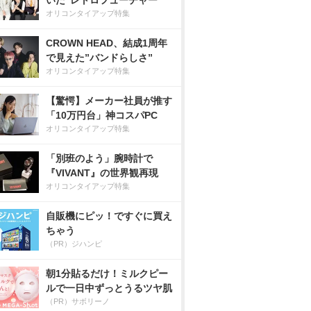
いた”レトロフューチャー”
オリコンタイアップ特集
CROWN HEAD、結成1周年
で見えた”バンドらしさ”
オリコンタイアップ特集
【驚愕】メーカー社員が推す
「10万円台」神コスパPC
オリコンタイアップ特集
「別班のよう」腕時計で
『VIVANT』の世界観再現
オリコンタイアップ特集
自販機にピッ！ですぐに買え
ちゃう
（PR）ジハンピ
朝1分貼るだけ！ミルクピー
ルで一日中ずっとうるツヤ肌
（PR）サボリーノ