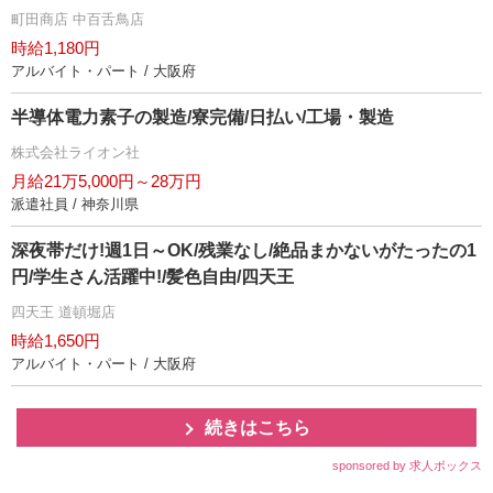
町田商店 中百舌鳥店
時給1,180円
アルバイト・パート / 大阪府
半導体電力素子の製造/寮完備/日払い/工場・製造
株式会社ライオン社
月給21万5,000円～28万円
派遣社員 / 神奈川県
深夜帯だけ!週1日～OK/残業なし/絶品まかないがたったの1
円/学生さん活躍中!/髪色自由/四天王
四天王 道頓堀店
時給1,650円
アルバイト・パート / 大阪府
続きはこちら
sponsored by 求人ボックス