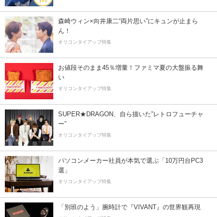
森崎ウィン×向井康二“両片思い”にキュンが止まら
ん！
オリコンタイアップ特集
お値段そのまま45％増量！ファミマ夏の大盤振る舞
い
オリコンタイアップ特集
SUPER★DRAGON、自ら描いた”レトロフューチャ
ー”
オリコンタイアップ特集
パソコンメーカー社員が本気で選ぶ「10万円台PC3
選」
オリコンタイアップ特集
「別班のよう」腕時計で『VIVANT』の世界観再現