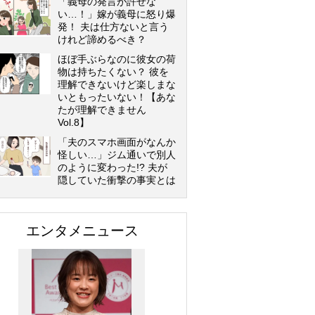
「義母の発言が許せな
い…！」嫁が義母に怒り爆
発！ 夫は仕方ないと言う
けれど諦めるべき？
ほぼ手ぶらなのに彼女の荷
物は持ちたくない？ 彼を
理解できないけど楽しまな
いともったいない！【あな
たが理解できません
Vol.8】
「夫のスマホ画面がなんか
怪しい…」ジム通いで別人
のように変わった!? 夫が
隠していた衝撃の事実とは
エンタメニュース