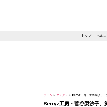
トップ
ヘルス
メイク・コスメ・スキ
ホーム
＞
エンタメ
＞ Berryz工房・菅谷梨
Berryz工房・菅谷梨沙