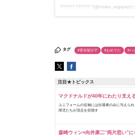
?????? ?????? ?
(@risako_sugay
タグ
#菅谷梨沙子
#おめでた
#ハ
注目★トピックス
マクドナルドが40年にわたり支え
ユニフォームの右袖には出場者のみに与えられ
球児たちが頂点を目指す
森崎ウィン×向井康二“両片思い”