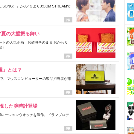
ONG）』が8／５よりJ:COM STREAMで
マ夏の大盤振る舞い
ートの人気企画「お値段そのまま おかわり
催！
選」とは？
で、マウスコンピューターの製品担当者が用
表現した腕時計登場
ラボレーションウオッチを製作。ドラマプロデ