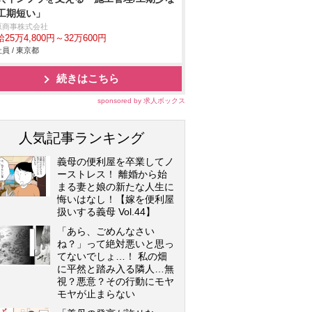
工期短い」
原商事株式会社
25万4,800円～32万600円
員 / 東京都
続きはこちら
sponsored by 求人ボックス
人気記事ランキング
義母の便利屋を卒業してノ
ーストレス！ 離婚から始
まる妻と娘の新たな人生に
悔いはなし！【嫁を便利屋
扱いする義母 Vol.44】
「あら、ごめんなさい
ね？」って絶対悪いと思っ
てないでしょ…！ 私の畑
に平然と踏み入る隣人…無
視？悪意？その行動にモヤ
モヤが止まらない