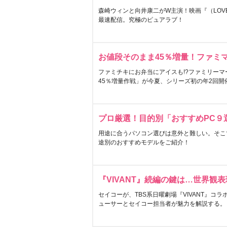
森崎ウィンと向井康二がW主演！映画『（LOVE S
最速配信。究極のピュアラブ！
お値段そのまま45％増量！ファミ
ファミチキにお弁当にアイスも!?ファミリーマ
45％増量作戦」が今夏、シリーズ初の年2回開
プロ厳選！目的別「おすすめPC９
用途に合うパソコン選びは意外と難しい。そこ
途別のおすすめモデルをご紹介！
『VIVANT』続編の鍵は…世界観
セイコーが、TBS系日曜劇場『VIVANT』コ
ューサーとセイコー担当者が魅力を解説する。