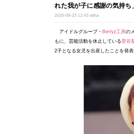
れた我が子に感謝の気持ち
2020-09-23 12:43
eltha
アイドルグループ・
Berryz工房
の
もに、芸能活動を休止している
菅谷
2子となる女児を出産したことを発