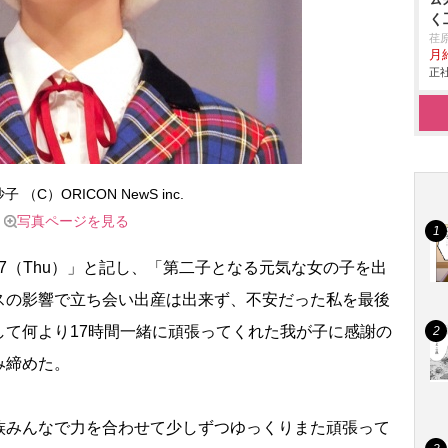
く
荏
月給
正社
 （C）ORICON NewS inc.
写真ページを見る
0.9.17（Thu）」と記し、「第二子となる元気な女の子を出
スの影響で立ち会い出産は出来ず、不安だった私を最後
して何より17時間一緒に頑張ってくれた我が子に感謝の
み締めた。
みんなで力を合わせて少しずつゆっくりまた頑張って