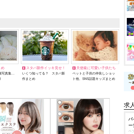
とめ
スタバ新作イッキ見せ！
天使級に可愛い子供たち
猫写真集…
いくつ知ってる？ スタバ新
ペットと子供の仲良しショッ
リ
作まとめ
ト他、SNS話題キッズまとめ
求
バ
ー
ペ