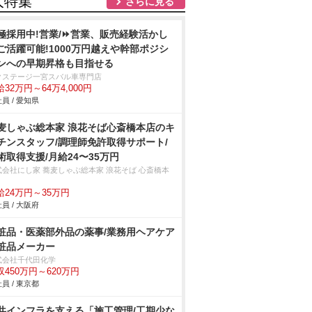
人特集
さらに見る
極採用中!営業/⏩️営業、販売経験活かし
ご活躍可能!1000万円越えや幹部ポジシ
ンへの早期昇格も目指せる
クステージ一宮スバル車専門店
32万円～64万4,000円
員 / 愛知県
麦しゃぶ総本家 浪花そば心斎橋本店のキ
チンスタッフ/調理師免許取得サポート/
術取得支援/月給24〜35万円
式会社にし家 蕎麦しゃぶ総本家 浪花そば 心斎橋本
給24万円～35万円
員 / 大阪府
粧品・医薬部外品の薬事/業務用ヘアケア
粧品メーカー
式会社千代田化学
収450万円～620万円
員 / 東京都
共インフラを支える「施工管理/工期少な