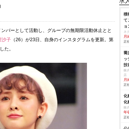
求
」
積
て
ョ
メンバーとして活動し、グループの無期限活動休止とと
ネ
月給
梨沙子
（26）が23日、自身のインスタグラムを更新。第
正社
表した。
蕎
ッ
技
株
店
月
正社
化
化
株
年
正社
公